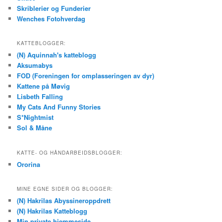
Skriblerier og Funderier
Wenches Fotohverdag
KATTEBLOGGER:
(N) Aquinnah's katteblogg
Aksumabys
FOD (Foreningen for omplasseringen av dyr)
Kattene på Møvig
Lisbeth Falling
My Cats And Funny Stories
S*Nightmist
Sol & Måne
KATTE- OG HÅNDARBEIDSBLOGGER:
Ororina
MINE EGNE SIDER OG BLOGGER:
(N) Hakrilas Abyssineroppdrett
(N) Hakrilas Katteblogg
Min private hjemmeside