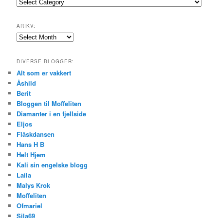
Emner:
ARIKV:
Arikv:
DIVERSE BLOGGER:
Alt som er vakkert
Åshild
Berit
Bloggen til Moffeliten
Diamanter i en fjellside
Eljos
Fläskdansen
Hans H B
Helt Hjem
Kali sin engelske blogg
Laila
Malys Krok
Moffeliten
Ofmariel
Sila69