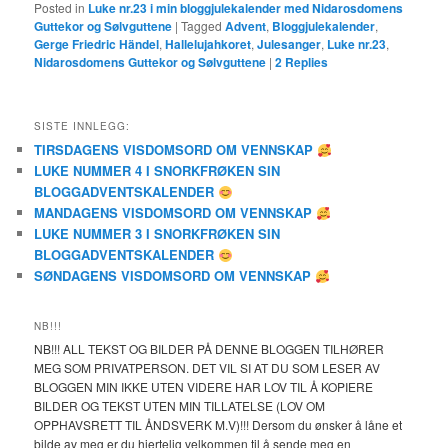
Posted in
Luke nr.23 i min bloggjulekalender med Nidarosdomens
Guttekor og Sølvguttene
|
Tagged
Advent
,
Bloggjulekalender
,
Gerge Friedric Händel
,
Hallelujahkoret
,
Julesanger
,
Luke nr.23
,
Nidarosdomens Guttekor og Sølvguttene
|
2
Replies
SISTE INNLEGG:
TIRSDAGENS VISDOMSORD OM VENNSKAP
LUKE NUMMER 4 I SNORKFRØKEN SIN
BLOGGADVENTSKALENDER
MANDAGENS VISDOMSORD OM VENNSKAP
LUKE NUMMER 3 I SNORKFRØKEN SIN
BLOGGADVENTSKALENDER
SØNDAGENS VISDOMSORD OM VENNSKAP
NB!!!
NB!!! ALL TEKST OG BILDER PÅ DENNE BLOGGEN TILHØRER
MEG SOM PRIVATPERSON. DET VIL SI AT DU SOM LESER AV
BLOGGEN MIN IKKE UTEN VIDERE HAR LOV TIL Å KOPIERE
BILDER OG TEKST UTEN MIN TILLATELSE (LOV OM
OPPHAVSRETT TIL ÅNDSVERK M.V)!!! Dersom du ønsker å låne et
bilde av meg er du hjertelig velkommen til å sende meg en