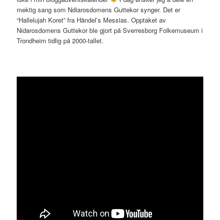
mektig sang som Ndiarosdomens Guttekor synger. Det er
“Hallelujah Koret” fra Händel’s Messias. Opptaket av
Nidarosdomens Guttekor ble gjort på Sverresborg Folkemuseum i
Trondheim tidlig på 2000-tallet.