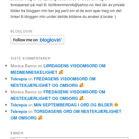
forespørsel på mail til: torilkremmervik@yahoo.no Ved lån av private
bilder fra bloggen min ber jeg pent om at de som spør meg om det
linker til bloggen min under det/de bildene du ønsker å bruke :)
BLOGLOVIN:
SISTE KOMMENTARER:
Monica Barmo
on
LØRDAGENS VISDOMSORD OM
MEDMENNESKELIGHET
Tokrepia
on
FREDAGENS VISDOMSORD OM
NESTEKJÆRLIGHET OG OMSORG
Monica Barmo
on
FREDAGENS VISDOMSORD OM
NESTEKJÆRLIGHET OG OMSORG
Tokrepia
on
MIN SEPTEMBERDAG I ORD OG BILDER
Tokrepia
on
TORSDAGENS ORD OM NESTEKJÆRLIGHET
OM OMSORG
EMNER: