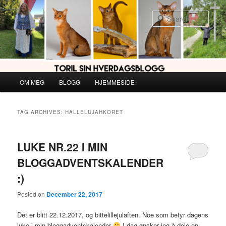
Skip
Skip
to
to
Sear
primary
secondary
content
content
Main
OM MEG
BLOGG
HJEMMESIDE
menu
TAG ARCHIVES:
HALLELUJAHKORET
LUKE NR.22 I MIN
BLOGGADVENTSKALENDER
:)
Posted on
December 22, 2017
Det er blitt 22.12.2017, og bittelillejulaften. Noe som betyr dagens
luke i min bloggadventskalender
I dag ønsker jeg å dele en