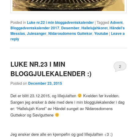
Posted in
Luke nr.22 i min bloggadventskalender
|
Tagged
Advent
,
Bloggadventskalender 2017
,
Desember
,
Hallelujahkoret
,
Händel's
Messias
,
Julesanger
,
Nidarosdomens Guttekor
,
Youtube
|
Leave a
reply
LUKE NR.23 I MIN
2
BLOGGJULEKALENDER :)
Posted on
December 23, 2015
Det er blitt 23.12.2015, og lillejulaften
Kvelden før kvelden.
Sangen jeg ønsker å dele med dere i min bloggjulekalender i dag
er: “Hallelujah Koret” av Händel sunget av Nidarosdomens
Guttekor og Søvlguttene
Jeg ønsker dere alle en kjempefin og god lillejulaften <3 :)