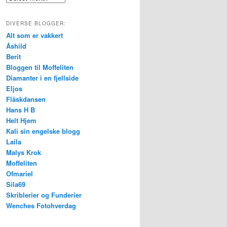
DIVERSE BLOGGER:
Alt som er vakkert
Åshild
Berit
Bloggen til Moffeliten
Diamanter i en fjellside
Eljos
Fläskdansen
Hans H B
Helt Hjem
Kali sin engelske blogg
Laila
Malys Krok
Moffeliten
Ofmariel
Sila69
Skriblerier og Funderier
Wenches Fotohverdag