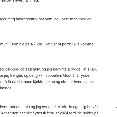
laget meg havregrøtfrokost som jeg koste meg med og
rimtur. Turen ble på 4,7 km. Det var superdeilig å komme
eg kjøkken- og stuegulv, og jeg begynte å rydde i et skap.
e jeg trengte, og det gikk i søppelen. Godt å få ryddet
 er å få ryddet noen kjøkkenskap og skuffer hvor jeg helt
kastes.
t hvor mannen min og jeg synger i. Vi skulle egentlig ha vår
onserten har blitt flyttet til februar 2024 fordi de holder på