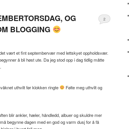
EMBERTORSDAG, OG
2
OM BLOGGING
 det vært et fint septembervær med lettskyet oppholdsvær.
 begynner å bli høst ute. Da jeg stod opp i dag tidlig måtte
.
våknet uthvilt før klokken ringte
Følte meg uthvilt og
luften blir ankler, hæler, håndledd, albuer og skuldre mer
 må begynne dagen med en god og varm dusj for å få
jelper i hvert fall meg.