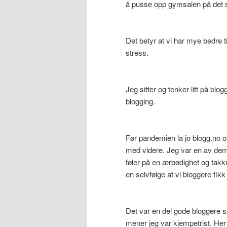
å pusse opp gymsalen på det st
Det betyr at vi har mye bedre tid
stress.
Jeg sitter og tenker litt på bl
blogging.
Før pandemien la jo blogg.no o
med videre. Jeg var en av dem,
føler på en ærbødighet og takkne
en selvfølge at vi bloggere fikk
Det var en del gode bloggere so
mener jeg var kjempetrist. Her