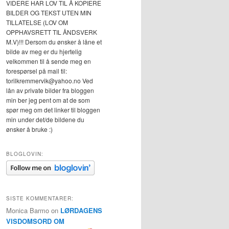
VIDERE HAR LOV TIL Å KOPIERE
BILDER OG TEKST UTEN MIN
TILLATELSE (LOV OM
OPPHAVSRETT TIL ÅNDSVERK
M.V)!!! Dersom du ønsker å låne et
bilde av meg er du hjertelig
velkommen til å sende meg en
forespørsel på mail til:
torilkremmervik@yahoo.no Ved
lån av private bilder fra bloggen
min ber jeg pent om at de som
spør meg om det linker til bloggen
min under det/de bildene du
ønsker å bruke :)
BLOGLOVIN:
SISTE KOMMENTARER:
Monica Barmo
on
LØRDAGENS
VISDOMSORD OM