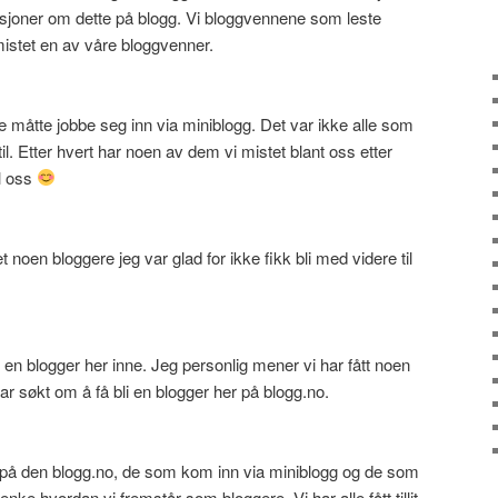
kusjoner om dette på blogg. Vi bloggvennene som leste
mistet en av våre bloggvenner.
e måtte jobbe seg inn via miniblogg. Det var ikke alle som
il. Etter hvert har noen av dem vi mistet blant oss etter
l oss
 noen bloggere jeg var glad for ikke fikk bli med videre til
 en blogger her inne. Jeg personlig mener vi har fått noen
r søkt om å få bli en blogger her på blogg.no.
e på den blogg.no, de som kom inn via miniblogg og de som
tenke hvordan vi fremstår som bloggere. Vi har alle fått tillit