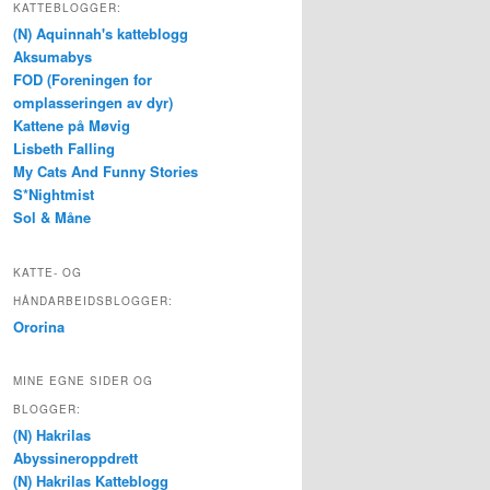
KATTEBLOGGER:
(N) Aquinnah's katteblogg
Aksumabys
FOD (Foreningen for
omplasseringen av dyr)
Kattene på Møvig
Lisbeth Falling
My Cats And Funny Stories
S*Nightmist
Sol & Måne
KATTE- OG
HÅNDARBEIDSBLOGGER:
Ororina
MINE EGNE SIDER OG
BLOGGER:
(N) Hakrilas
Abyssineroppdrett
(N) Hakrilas Katteblogg