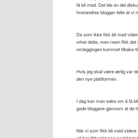
få bli med. Det ble en del dis
hverandres blogger følte at vi 
De som ikke fikk bli med vider
orket dette, men noen fikk det t
omleggingen kommet tilbake ti
Hvis jeg skal være ærlig var det
den nye plattformen.
I dag kan man søke om å få bli
gode bloggere gjennom at de ha
Når vi som fikk bli med vider
nå har fått søkt seg inn hit bør 