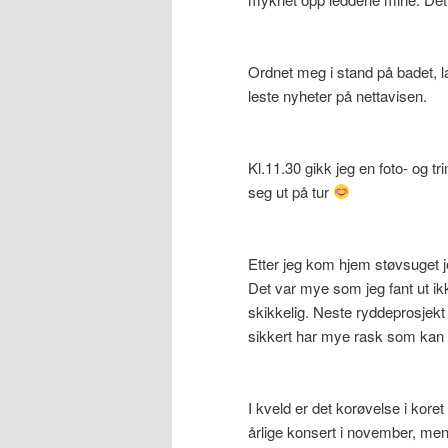
Ordnet meg i stand på badet, 
leste nyheter på nettavisen.
Kl.11.30 gikk jeg en foto- og t
seg ut på tur
Etter jeg kom hjem støvsuget j
Det var mye som jeg fant ut ikk
skikkelig. Neste ryddeprosjekt
sikkert har mye rask som kan 
I kveld er det korøvelse i kore
årlige konsert i november, men k