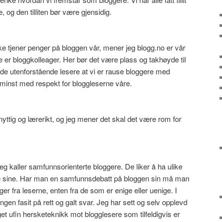
e, og den tilliten bør være gjensidig.
e tjener penger på bloggen vår, mener jeg blogg.no er vår
le er bloggkolleager. Her bør det være plass og takhøyde til
e de utenforstående lesere at vi er rause bloggere med
 minst med respekt for bloggleserne våre.
yttig og lærerikt, og jeg mener det skal det være rom for
eg kaller samfunnsorienterte bloggere. De liker å ha ulike
 sine. Har man en samfunnsdebatt på bloggen sin må man
er fra leserne, enten fra de som er enige eller uenige. I
ngen fasit på rett og galt svar. Jeg har sett og selv opplevd
et ufin hersketeknikk mot blogglesere som tilfeldigvis er