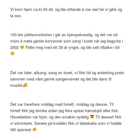
Vi kom hjem ca.kl.00.45, og ble sittende å roe ned før vi gikk og
la oss.
100 års jubileumsfesten i går av kjempekoselig, og det var så
moro å møte gamle korvenner som sang i koret når jeg begynte i
2002
Følte meg med ett 20 år yngre, og ble satt tilbake i tid
Det var taler, allsang, sang av koret, vi fikk tid og anledning prate
sammen med våre gamle sangervenner og det ble dans til
musikk
Det var treretters middag med forrett, middag og desser. Til
forrett fikk jeg skinke siden jeg ikke spiser kamskjell eller fisk.
Hovedretten var hjort, og den smakte nydelig
Til dessert fikk
vi sitronterte. Senere på kvelden fikk vi bløtekake som vi hadde
fått sponset