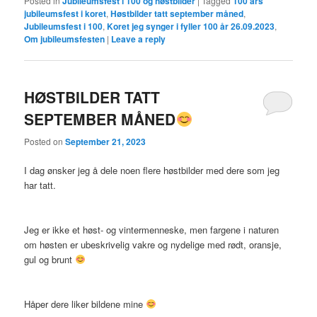
Posted in
Jubileumsfest i 100 og høstbilder
|
Tagged
100 års
jubileumsfest i koret
,
Høstbilder tatt september måned
,
Jubileumsfest i 100
,
Koret jeg synger i fyller 100 år 26.09.2023
,
Om jubileumsfesten
|
Leave a reply
HØSTBILDER TATT
SEPTEMBER MÅNED
Posted on
September 21, 2023
I dag ønsker jeg å dele noen flere høstbilder med dere som jeg
har tatt.
Jeg er ikke et høst- og vintermenneske, men fargene i naturen
om høsten er ubeskrivelig vakre og nydelige med rødt, oransje,
gul og brunt
Håper dere liker bildene mine