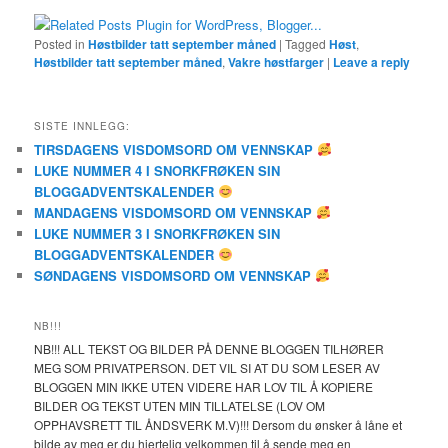
Posted in
Høstbilder tatt september måned
|
Tagged
Høst
,
Høstbilder tatt september måned
,
Vakre høstfarger
|
Leave a reply
SISTE INNLEGG:
TIRSDAGENS VISDOMSORD OM VENNSKAP
LUKE NUMMER 4 I SNORKFRØKEN SIN
BLOGGADVENTSKALENDER
MANDAGENS VISDOMSORD OM VENNSKAP
LUKE NUMMER 3 I SNORKFRØKEN SIN
BLOGGADVENTSKALENDER
SØNDAGENS VISDOMSORD OM VENNSKAP
NB!!!
NB!!! ALL TEKST OG BILDER PÅ DENNE BLOGGEN TILHØRER
MEG SOM PRIVATPERSON. DET VIL SI AT DU SOM LESER AV
BLOGGEN MIN IKKE UTEN VIDERE HAR LOV TIL Å KOPIERE
BILDER OG TEKST UTEN MIN TILLATELSE (LOV OM
OPPHAVSRETT TIL ÅNDSVERK M.V)!!! Dersom du ønsker å låne et
bilde av meg er du hjertelig velkommen til å sende meg en