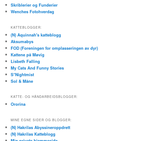
Skriblerier og Funderier
Wenches Fotohverdag
KATTEBLOGGER:
(N) Aquinnah's katteblogg
Aksumabys
FOD (Foreningen for omplasseringen av dyr)
Kattene på Møvig
Lisbeth Falling
My Cats And Funny Stories
S*Nightmist
Sol & Måne
KATTE- OG HÅNDARBEIDSBLOGGER:
Ororina
MINE EGNE SIDER OG BLOGGER:
(N) Hakrilas Abyssineroppdrett
(N) Hakrilas Katteblogg
Min private hjemmeside