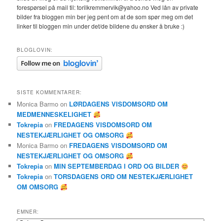
forespørsel på mail til: torilkremmervik@yahoo.no Ved lån av private
bilder fra bloggen min ber jeg pent om at de som spør meg om det
linker til bloggen min under det/de bildene du ønsker å bruke :)
BLOGLOVIN:
SISTE KOMMENTARER:
Monica Barmo
on
LØRDAGENS VISDOMSORD OM
MEDMENNESKELIGHET
Tokrepia
on
FREDAGENS VISDOMSORD OM
NESTEKJÆRLIGHET OG OMSORG
Monica Barmo
on
FREDAGENS VISDOMSORD OM
NESTEKJÆRLIGHET OG OMSORG
Tokrepia
on
MIN SEPTEMBERDAG I ORD OG BILDER
Tokrepia
on
TORSDAGENS ORD OM NESTEKJÆRLIGHET
OM OMSORG
EMNER: