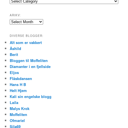
Emner:
ARIKV:
Arikv:
DIVERSE BLOGGER:
Alt som er vakkert
Åshild
Berit
Bloggen til Moffeliten
Diamanter i en fjellside
Eljos
Fläskdansen
Hans H B
Helt Hjem
Kali sin engelske blogg
Laila
Malys Krok
Moffeliten
Ofmariel
Sila69