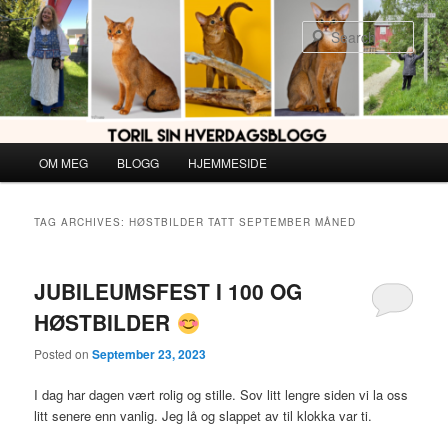
Skip
Skip
to
to
Sear
primary
secondary
content
content
Main
OM MEG
BLOGG
HJEMMESIDE
menu
TAG ARCHIVES:
HØSTBILDER TATT SEPTEMBER MÅNED
JUBILEUMSFEST I 100 OG
HØSTBILDER
Posted on
September 23, 2023
I dag har dagen vært rolig og stille. Sov litt lengre siden vi la oss
litt senere enn vanlig. Jeg lå og slappet av til klokka var ti.