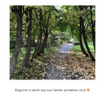
Begynner å samle seg mye høstløv på bakken nå ja