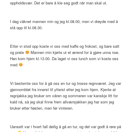
oppholdsvær. Det er bare å kle seg godt når man skal ut.
I dag våknet mannen min og jeg kl.08.00, men vi drøyde med å
stå opp til kl.08.30.
Etter vi stod opp koste vi oss med kaffe og frokost, og bare satt
og prate
Mannen min kjørte ut et ærend for å gjøre unna noe.
Han kom hjem kl.13.00. Da laget vi oss lunch som vi koste oss
med
Vi bestemte oss for å gå oss en tur og trosse regnværet. Jeg var
gjennombløt fra innerst til ytterst etter jeg kom hjem. Kjente at
regnjakka jeg bruker om våren og sommeren var kanskje litt for
kald nå, så jeg skal finne frem allværsjakken jeg har som jeg
bruker etter høsten, men før vinteren.
Uansett var i hvert fall deilig å gå en tur, og det var godt å røre på