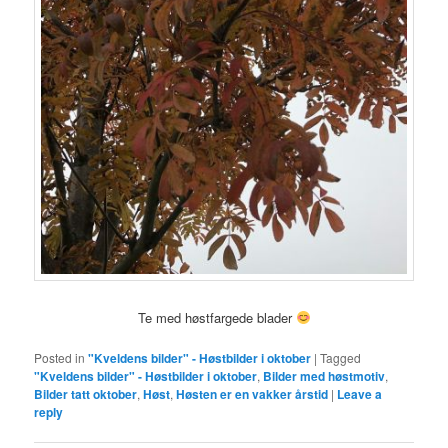
Te med høstfargede blader
Posted in
"Kveldens bilder" - Høstbilder i oktober
|
Tagged
"Kveldens bilder" - Høstbilder i oktober
,
Bilder med høstmotiv
,
Bilder tatt oktober
,
Høst
,
Høsten er en vakker årstid
|
Leave a
reply