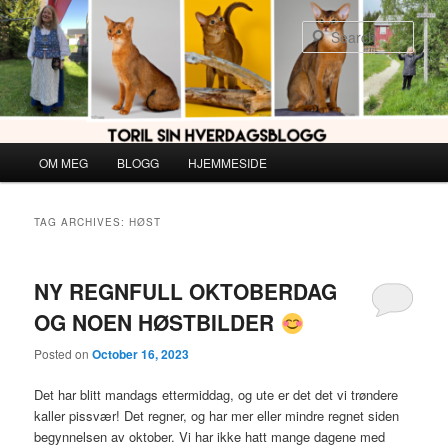
Skip
Skip
to
to
Sear
primary
secondary
content
content
Main
OM MEG
BLOGG
HJEMMESIDE
menu
TAG ARCHIVES:
HØST
NY REGNFULL OKTOBERDAG
OG NOEN HØSTBILDER
Posted on
October 16, 2023
Det har blitt mandags ettermiddag, og ute er det det vi trøndere
kaller pissvær! Det regner, og har mer eller mindre regnet siden
begynnelsen av oktober. Vi har ikke hatt mange dagene med