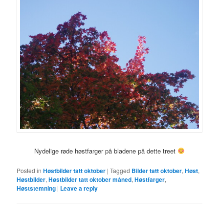
Nydelige røde høstfarger på bladene på dette treet
Posted in
Høstbilder tatt oktober
|
Tagged
Bilder tatt oktober
,
Høst
,
Høstbilder
,
Høstbilder tatt oktober måned
,
Høstfarger
,
Høststemning
|
Leave a reply