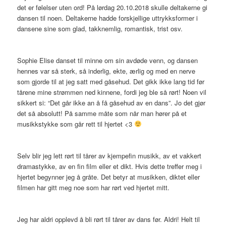
det er følelser uten ord! På lørdag 20.10.2018 skulle deltakerne gi
dansen til noen. Deltakerne hadde forskjellige uttrykksformer i
dansene sine som glad, takknemlig, romantisk, trist osv.
Sophie Elise danset til minne om sin avdøde venn, og dansen
hennes var så sterk, så inderlig, ekte, ærlig og med en nerve
som gjorde til at jeg satt med gåsehud. Det gikk ikke lang tid før
tårene mine strømmen ned kinnene, fordi jeg ble så rørt! Noen vil
sikkert si: “Det går ikke an å få gåsehud av en dans”. Jo det gjør
det så absolutt! På samme måte som når man hører på et
musikkstykke som går rett til hjertet <3
Selv blir jeg lett rørt til tårer av kjempefin musikk, av et vakkert
dramastykke, av en fin film eller et dikt. Hvis dette treffer meg i
hjertet begynner jeg å gråte. Det betyr at musikken, diktet eller
filmen har gitt meg noe som har rørt ved hjertet mitt.
Jeg har aldri opplevd å bli rørt til tårer av dans før. Aldri! Helt til