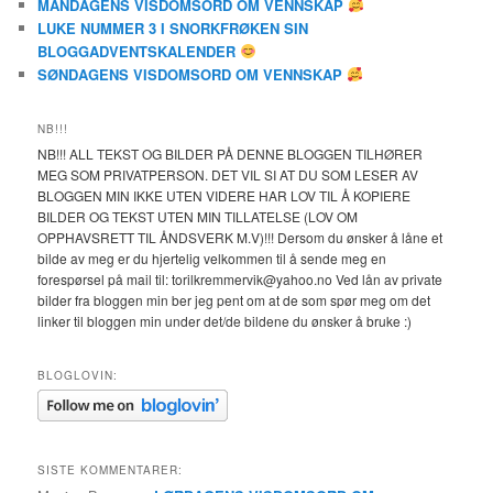
MANDAGENS VISDOMSORD OM VENNSKAP
LUKE NUMMER 3 I SNORKFRØKEN SIN
BLOGGADVENTSKALENDER
SØNDAGENS VISDOMSORD OM VENNSKAP
NB!!!
NB!!! ALL TEKST OG BILDER PÅ DENNE BLOGGEN TILHØRER
MEG SOM PRIVATPERSON. DET VIL SI AT DU SOM LESER AV
BLOGGEN MIN IKKE UTEN VIDERE HAR LOV TIL Å KOPIERE
BILDER OG TEKST UTEN MIN TILLATELSE (LOV OM
OPPHAVSRETT TIL ÅNDSVERK M.V)!!! Dersom du ønsker å låne et
bilde av meg er du hjertelig velkommen til å sende meg en
forespørsel på mail til: torilkremmervik@yahoo.no Ved lån av private
bilder fra bloggen min ber jeg pent om at de som spør meg om det
linker til bloggen min under det/de bildene du ønsker å bruke :)
BLOGLOVIN:
SISTE KOMMENTARER: