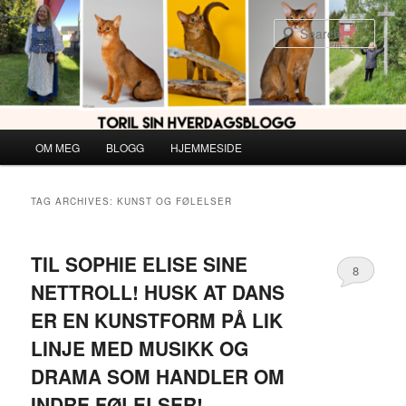
Skip
Skip
to
to
Sear
primary
secondary
content
content
Main
OM MEG
BLOGG
HJEMMESIDE
menu
TAG ARCHIVES:
KUNST OG FØLELSER
TIL SOPHIE ELISE SINE
8
NETTROLL! HUSK AT DANS
ER EN KUNSTFORM PÅ LIK
LINJE MED MUSIKK OG
DRAMA SOM HANDLER OM
INDRE FØLELSER!