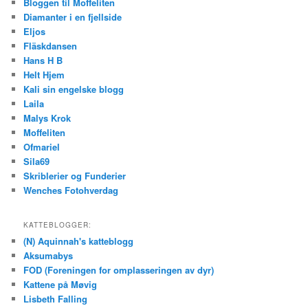
Bloggen til Moffeliten
Diamanter i en fjellside
Eljos
Fläskdansen
Hans H B
Helt Hjem
Kali sin engelske blogg
Laila
Malys Krok
Moffeliten
Ofmariel
Sila69
Skriblerier og Funderier
Wenches Fotohverdag
KATTEBLOGGER:
(N) Aquinnah's katteblogg
Aksumabys
FOD (Foreningen for omplasseringen av dyr)
Kattene på Møvig
Lisbeth Falling