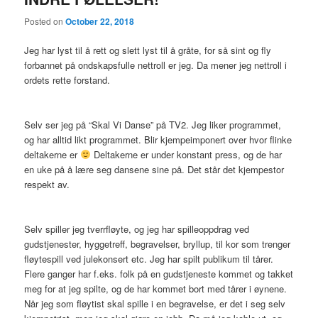
Posted on
October 22, 2018
Jeg har lyst til å rett og slett lyst til å gråte, for så sint og fly
forbannet på ondskapsfulle nettroll er jeg. Da mener jeg nettroll i
ordets rette forstand.
Selv ser jeg på “Skal Vi Danse” på TV2. Jeg liker programmet,
og har alltid likt programmet. Blir kjempeimponert over hvor flinke
deltakerne er
Deltakerne er under konstant press, og de har
en uke på å lære seg dansene sine på. Det står det kjempestor
respekt av.
Selv spiller jeg tverrfløyte, og jeg har spilleoppdrag ved
gudstjenester, hyggetreff, begravelser, bryllup, til kor som trenger
fløytespill ved julekonsert etc. Jeg har spilt publikum til tårer.
Flere ganger har f.eks. folk på en gudstjeneste kommet og takket
meg for at jeg spilte, og de har kommet bort med tårer i øynene.
Når jeg som fløytist skal spille i en begravelse, er det i seg selv