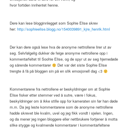
hvor fortiden innhentet henne.
Dere kan lese blogginnlegget som Sophie Elise skrev
her:
http://sophieelise.blogg.no/1540039891_kjre_henrik.html
Der kan dere også lese hva de anonyme nettrollene lirer ut av
seg. Selvfølgelig dukker de feige anonyme nettrollene opp i
kommentarfeltet til Soohie Elise, og de spyr ut av seg hjernedøde
og sårende kommentarer
Det var det siste Sophie Elise
trengte å få på bloggen sin på en slik emosjonell dag <3
Kommentarene fra nettrollene er beskyldninger om at Sophie
Elise fisker etter stemmer ved å sutre, være i fokus,
beskyldninger om å ikke stille opp for kameraten sin før han døde
m.m. Da jeg leste kommentarene som de anonyme nettrollene
hadde skrevet ble kvalm, uvel og jeg fikk vondt i sjelen. Ingen,
og da mener jeg ingen bloggere eller nettbrukere fortjener å motta
slike stygge og kvalmende kommentarer i kommentarfeltene