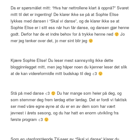
Da er spørsmålet mitt: “Hva har nettrollene klart å oppnå?” Svaret
mitt til det er ingenting! De klarer ikke se på at Sophie Elise
lykkes med dansen i “Skal vi danse”, og de klarer ikke se at
Sophie Elise er i sitt ess når hun får danse, og dansen gjør henne
godt. Derfor har de et indre behov for å trykke henne ned
Jo
mer jeg tenker over det, jo mer sint blir jeg
Kjære Sophie Elise! Du leser mest sannsynlig ikke dette
blogginnlegget mitt, men jeg håper noen du kjenner leser det slik
at de kan videreformidle mitt budskap til deg <3
Stå på med danse <3
Du har mange som heier på deg, og
som stemmer deg frem lørdag etter lørdag. Det er fordi vi faktisk
ser med våre egne øyne at du er en av dem som har vært
jevnest i årets sesong, og du har hatt en enorm utvikling fra
første program <3
Som en utenforstående TV-seer av “Skal vi danse” klarer du