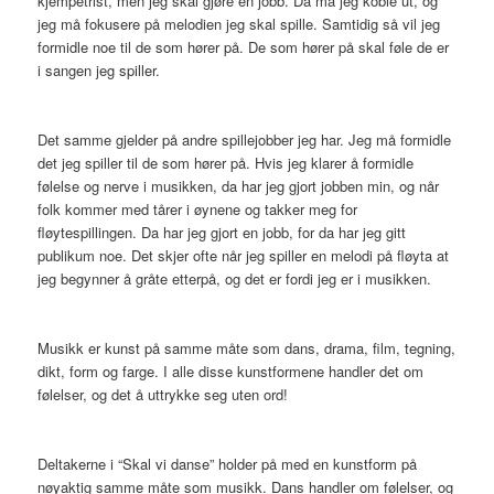
kjempetrist, men jeg skal gjøre en jobb. Da må jeg koble ut, og
jeg må fokusere på melodien jeg skal spille. Samtidig så vil jeg
formidle noe til de som hører på. De som hører på skal føle de er
i sangen jeg spiller.
Det samme gjelder på andre spillejobber jeg har. Jeg må formidle
det jeg spiller til de som hører på. Hvis jeg klarer å formidle
følelse og nerve i musikken, da har jeg gjort jobben min, og når
folk kommer med tårer i øynene og takker meg for
fløytespillingen. Da har jeg gjort en jobb, for da har jeg gitt
publikum noe. Det skjer ofte når jeg spiller en melodi på fløyta at
jeg begynner å gråte etterpå, og det er fordi jeg er i musikken.
Musikk er kunst på samme måte som dans, drama, film, tegning,
dikt, form og farge. I alle disse kunstformene handler det om
følelser, og det å uttrykke seg uten ord!
Deltakerne i “Skal vi danse” holder på med en kunstform på
nøyaktig samme måte som musikk. Dans handler om følelser, og