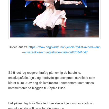
Bildet lånt fra
https://www.dagbladet.no/kjendis/hyllet-avdod-venn
—visste-ikke-om-jeg-skulle-klare-det/70341647
Så til det jeg reagerer kraftig på nemlig de hatefulle,
ondskapsfulle, sjalu og motbydelige anonyme nettrollene som
klarer å lire ut av seg de kvalmeste kommentarer som finnes i
kommentarer på bloggen til Sophie Elise.
Dèt på en dag hvor Sophie Elise skulle igjennom en sterk og
emosjonell dans til ære for sin venn, og