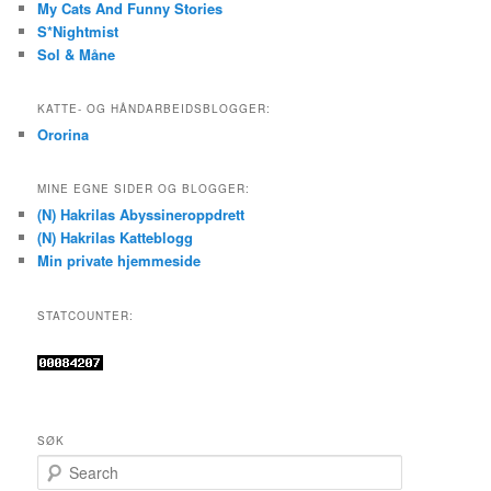
My Cats And Funny Stories
S*Nightmist
Sol & Måne
KATTE- OG HÅNDARBEIDSBLOGGER:
Ororina
MINE EGNE SIDER OG BLOGGER:
(N) Hakrilas Abyssineroppdrett
(N) Hakrilas Katteblogg
Min private hjemmeside
STATCOUNTER:
SØK
S
e