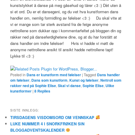
kunststykket å danse på meg gåsehud og tårer <3 :) Dèt uten å
si et ord. Du er et dansegeni, og du vet hva kunstformen dans
handler om, nemlig formidling av følelser <3 :) Du skal vite at
vi er mange som tar sterk avstand fra de feige anonyme
nettrollene som dukker opp i kommentarfeltet på bloggen din og
rakker ned på danseferdighetene dine, og at du har forstått at
dans handler om indre følelser! Hvis vi hadde vi møtt de
anonyme nettrollene ansikt til ansikt hadde nettrollene tapt!
Lykke til <3 :)
Posted in
Dans er kunstform med følelser
|
Tagged
Dans handler
om følelser
,
Dans som kunstform
,
Kunst og følelser
,
Nettroll som
rakker ned på Sophie Elise
,
Skal vi danse
,
Sophie Elise
,
Ulike
kunstformer
|
8
Replies
SISTE INNLEGG:
TIRSDAGENS VISDOMSORD OM VENNSKAP
LUKE NUMMER 4 I SNORKFRØKEN SIN
BLOGGADVENTSKALENDER