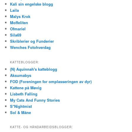
Kali sin engelske blogg
Laila
Malys Krok
Moffeliten
Ofmariel
Sila69
Skriblerier og Funderier
Wenches Fotohverdag
KATTEBLOGGER:
(N) Aquinnah's katteblogg
Aksumabys
FOD (Foreningen for omplasseringen av dyr)
Kattene på Møvig
Lisbeth Falling
My Cats And Funny Stories
S*Nightmist
Sol & Måne
KATTE- OG HÅNDARBEIDSBLOGGER: