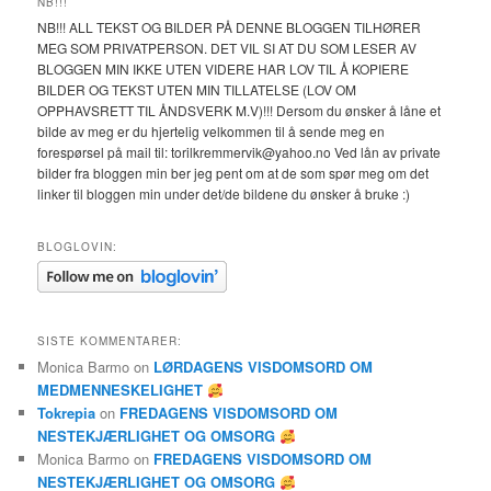
NB!!!
NB!!! ALL TEKST OG BILDER PÅ DENNE BLOGGEN TILHØRER
MEG SOM PRIVATPERSON. DET VIL SI AT DU SOM LESER AV
BLOGGEN MIN IKKE UTEN VIDERE HAR LOV TIL Å KOPIERE
BILDER OG TEKST UTEN MIN TILLATELSE (LOV OM
OPPHAVSRETT TIL ÅNDSVERK M.V)!!! Dersom du ønsker å låne et
bilde av meg er du hjertelig velkommen til å sende meg en
forespørsel på mail til: torilkremmervik@yahoo.no Ved lån av private
bilder fra bloggen min ber jeg pent om at de som spør meg om det
linker til bloggen min under det/de bildene du ønsker å bruke :)
BLOGLOVIN:
SISTE KOMMENTARER:
Monica Barmo
on
LØRDAGENS VISDOMSORD OM
MEDMENNESKELIGHET
Tokrepia
on
FREDAGENS VISDOMSORD OM
NESTEKJÆRLIGHET OG OMSORG
Monica Barmo
on
FREDAGENS VISDOMSORD OM
NESTEKJÆRLIGHET OG OMSORG