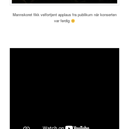
Mannskoret fikk velfortjent applaus fra publikum når konserten
var ferdig