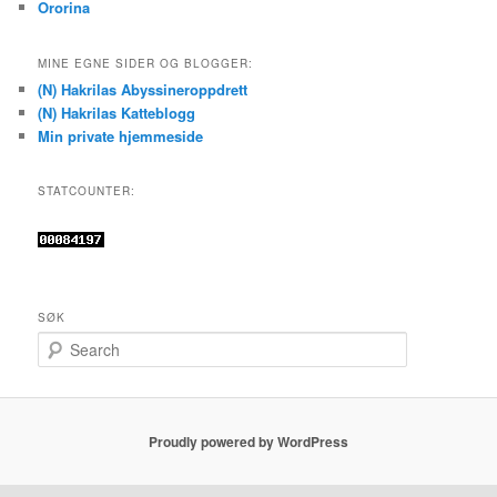
Ororina
MINE EGNE SIDER OG BLOGGER:
(N) Hakrilas Abyssineroppdrett
(N) Hakrilas Katteblogg
Min private hjemmeside
STATCOUNTER:
SØK
S
e
a
r
c
Proudly powered by WordPress
h