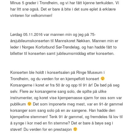
Minus 5 grader i Trondheim, og vi har fått kjenne tørrkulden. Vi
har litt snø også. Det er bare å bite i det sure eplet å erklære
vinteren for velkommen!
Lørdag 05.11.2016 var mannen min og jeg på 75-
årsjubileumskonserten til Mannskoret Nøkken. Mannen min er
leder i Norges Korforbund Sør-Trøndelag, og han hadde fått to
billetter til konserten samt jubileumsmiddag etter konserten.
Konserten ble holdt i konsertsalen på Ringe Museum i
Trondheim, og du verden for en kjempeflott konsert
Korsangerne i koret er fra 50 år og opp til 91 år! De bød på seg
selv. Flere av korsangerne sang solo, de spilte på ulike
instrumenter, og koret vise kjempemasse sjarm for oss som var
publikum
Det som imponerte meg mest, var en 91-år gammel
korsanger som sang solo på en av sangene. Han hadde den
kjempefine stemmen! Tenk 91 år gammel, og fremdeles få lov til
å synge i kor med en fin stemme? Det er bare å bøye seg i
støvet! Du verden for en prestasjon