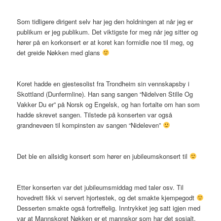
Som tidligere dirigent selv har jeg den holdningen at når jeg er
publikum er jeg publikum. Det viktigste for meg når jeg sitter og
hører på en korkonsert er at koret kan formidle noe til meg, og
det greide Nøkken med glans
Koret hadde en gjestesolist fra Trondheim sin vennskapsby i
Skottland (Dunfermline). Han sang sangen “Nidelven Stille Og
Vakker Du er” på Norsk og Engelsk, og han fortalte om han som
hadde skrevet sangen. Tilstede på konserten var også
grandnevøen til kompinsten av sangen “Nideleven”
Det ble en allsidig konsert som hører en jubileumskonsert til
Etter konserten var det jubileumsmiddag med taler osv. Til
hovedrett fikk vi servert hjortestek, og det smakte kjempegodt
Desserten smakte også fortreffelig. Inntrykket jeg satt igjen med
var at Mannskoret Nøkken er et mannskor som har det sosialt,