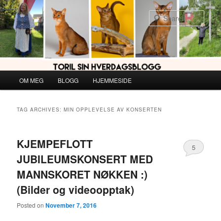
Skip
Skip
to
to
Sear
primary
secondary
content
content
Main
OM MEG
BLOGG
HJEMMESIDE
menu
TAG ARCHIVES:
MIN OPPLEVELSE AV KONSERTEN
KJEMPEFLOTT
5
JUBILEUMSKONSERT MED
MANNSKORET NØKKEN :)
(Bilder og videoopptak)
Posted on
November 7, 2016