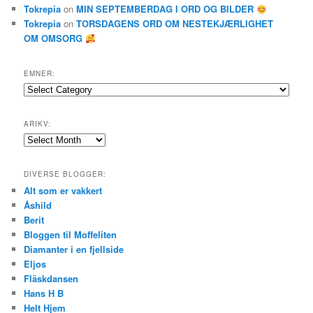
Tokrepia
on
MIN SEPTEMBERDAG I ORD OG BILDER
Tokrepia
on
TORSDAGENS ORD OM NESTEKJÆRLIGHET
OM OMSORG
EMNER:
Emner:
ARIKV:
Arikv:
DIVERSE BLOGGER:
Alt som er vakkert
Åshild
Berit
Bloggen til Moffeliten
Diamanter i en fjellside
Eljos
Fläskdansen
Hans H B
Helt Hjem