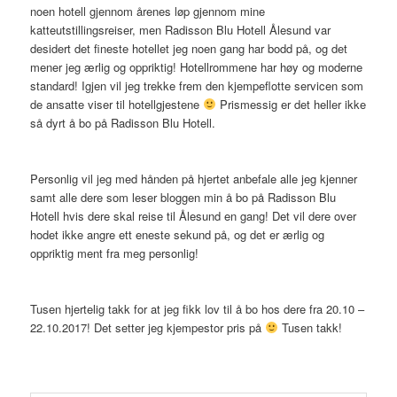
noen hotell gjennom årenes løp gjennom mine
katteutstillingsreiser, men Radisson Blu Hotell Ålesund var
desidert det fineste hotellet jeg noen gang har bodd på, og det
mener jeg ærlig og oppriktig! Hotellrommene har høy og moderne
standard! Igjen vil jeg trekke frem den kjempeflotte servicen som
de ansatte viser til hotellgjestene
Prismessig er det heller ikke
så dyrt å bo på Radisson Blu Hotell.
Personlig vil jeg med hånden på hjertet anbefale alle jeg kjenner
samt alle dere som leser bloggen min å bo på Radisson Blu
Hotell hvis dere skal reise til Ålesund en gang! Det vil dere over
hodet ikke angre ett eneste sekund på, og det er ærlig og
oppriktig ment fra meg personlig!
Tusen hjertelig takk for at jeg fikk lov til å bo hos dere fra 20.10 –
22.10.2017! Det setter jeg kjempestor pris på
Tusen takk!