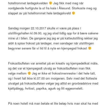
hotellrommet lørdagskvelden
Jeg fikk med meg når
nordgående hurtigrute la ut fra kaia i Ålesund. Storkoste meg og
slappet av på hotellrommet hele lørdagskveld
Søndag morgen 22.10.2017 skulle vi være på plass i
utstillingshallen kl.09.00, og jeg stod tidlig opp for å bære sakene
mine ut i bilen. De gangene jeg jeg er på katteutstilling rekker jeg
aldri å spise frokost på lørdager, men søndager når utstillingen
begynner senere får vi tid til å nyte en kjempegod frokost
Frokostbuffeten var anrettet på en kreativ og kjempedelikat måte,
og det var et kjempegodt utvalg av frokostbuffeten man fikk
velge mellom
Jeg er ikke et frokostmenneske i det hele tatt,
og i hvert fall ikke kl.07.00 om morgenen. Selv med det flotteste
utvalget på frokostbuffeten velger jeg alltid en grovbrødskive med
kjøttpålegg, hvitost, paprika, agurk og litt eggeomelett.
På noen hotell må man betale et lite beløp hvis man skal ha med