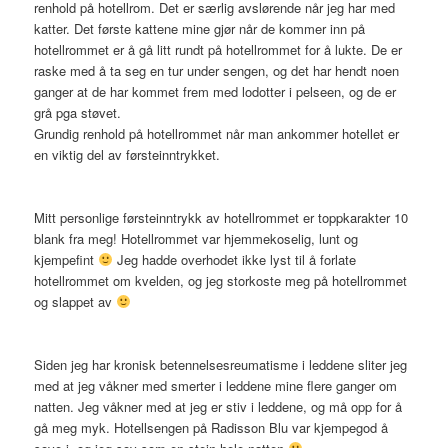
renhold på hotellrom. Det er særlig avslørende når jeg har med
katter. Det første kattene mine gjør når de kommer inn på
hotellrommet er å gå litt rundt på hotellrommet for å lukte. De er
raske med å ta seg en tur under sengen, og det har hendt noen
ganger at de har kommet frem med lodotter i pelseen, og de er
grå pga støvet.
Grundig renhold på hotellrommet når man ankommer hotellet er
en viktig del av førsteinntrykket.
Mitt personlige førsteinntrykk av hotellrommet er toppkarakter 10
blank fra meg! Hotellrommet var hjemmekoselig, lunt og
kjempefint
Jeg hadde overhodet ikke lyst til å forlate
hotellrommet om kvelden, og jeg storkoste meg på hotellrommet
og slappet av
Siden jeg har kronisk betennelsesreumatisme i leddene sliter jeg
med at jeg våkner med smerter i leddene mine flere ganger om
natten. Jeg våkner med at jeg er stiv i leddene, og må opp for å
gå meg myk. Hotellsengen på Radisson Blu var kjempegod å