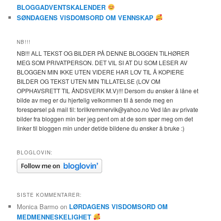
BLOGGADVENTSKALENDER
SØNDAGENS VISDOMSORD OM VENNSKAP
NB!!!
NB!!! ALL TEKST OG BILDER PÅ DENNE BLOGGEN TILHØRER
MEG SOM PRIVATPERSON. DET VIL SI AT DU SOM LESER AV
BLOGGEN MIN IKKE UTEN VIDERE HAR LOV TIL Å KOPIERE
BILDER OG TEKST UTEN MIN TILLATELSE (LOV OM
OPPHAVSRETT TIL ÅNDSVERK M.V)!!! Dersom du ønsker å låne et
bilde av meg er du hjertelig velkommen til å sende meg en
forespørsel på mail til: torilkremmervik@yahoo.no Ved lån av private
bilder fra bloggen min ber jeg pent om at de som spør meg om det
linker til bloggen min under det/de bildene du ønsker å bruke :)
BLOGLOVIN:
SISTE KOMMENTARER:
Monica Barmo
on
LØRDAGENS VISDOMSORD OM
MEDMENNESKELIGHET