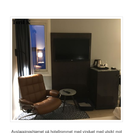
Avslappingshjørnet på hotellrommet med vinduet med utsikt mot