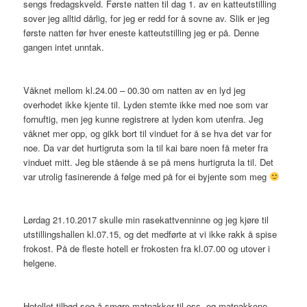
sengs fredagskveld. Første natten til dag 1. av en katteutstilling
sover jeg alltid dårlig, for jeg er redd for å sovne av. Slik er jeg
første natten før hver eneste katteutstilling jeg er på. Denne
gangen intet unntak.
Våknet mellom kl.24.00 – 00.30 om natten av en lyd jeg
overhodet ikke kjente til. Lyden stemte ikke med noe som var
fornuftig, men jeg kunne registrere at lyden kom utenfra. Jeg
våknet mer opp, og gikk bort til vinduet for å se hva det var for
noe. Da var det hurtigruta som la til kai bare noen få meter fra
vinduet mitt. Jeg ble stående å se på mens hurtigruta la til. Det
var utrolig fasinerende å følge med på for ei byjente som meg
Lørdag 21.10.2017 skulle min rasekattvenninne og jeg kjøre til
utstillingshallen kl.07.15, og det medførte at vi ikke rakk å spise
frokost. På de fleste hotell er frokosten fra kl.07.00 og utover i
helgene.
Hotellet tilbød seg å smøre matpakker til oss, og matpakkene