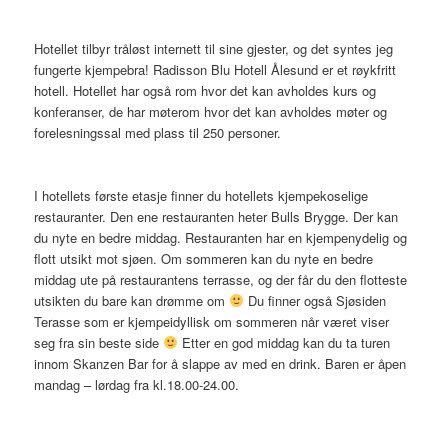
Hotellet tilbyr tråløst internett til sine gjester, og det syntes jeg
fungerte kjempebra! Radisson Blu Hotell Ålesund er et røykfritt
hotell. Hotellet har også rom hvor det kan avholdes kurs og
konferanser, de har møterom hvor det kan avholdes møter og
forelesningssal med plass til 250 personer.
I hotellets første etasje finner du hotellets kjempekoselige
restauranter. Den ene restauranten heter Bulls Brygge. Der kan
du nyte en bedre middag. Restauranten har en kjempenydelig og
flott utsikt mot sjøen. Om sommeren kan du nyte en bedre
middag ute på restaurantens terrasse, og der får du den flotteste
utsikten du bare kan drømme om
Du finner også Sjøsiden
Terasse som er kjempeidyllisk om sommeren når været viser
seg fra sin beste side
Etter en god middag kan du ta turen
innom Skanzen Bar for å slappe av med en drink. Baren er åpen
mandag – lørdag fra kl.18.00-24.00.