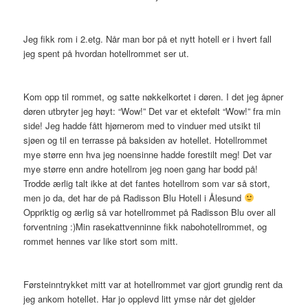
Jeg fikk rom i 2.etg. Når man bor på et nytt hotell er i hvert fall
jeg spent på hvordan hotellrommet ser ut.
Kom opp til rommet, og satte nøkkelkortet i døren. I det jeg åpner
døren utbryter jeg høyt: “Wow!” Det var et ektefølt “Wow!” fra min
side! Jeg hadde fått hjørnerom med to vinduer med utsikt til
sjøen og til en terrasse på baksiden av hotellet. Hotellrommet
mye større enn hva jeg noensinne hadde forestilt meg! Det var
mye større enn andre hotellrom jeg noen gang har bodd på!
Trodde ærlig talt ikke at det fantes hotellrom som var så stort,
men jo da, det har de på Radisson Blu Hotell i Ålesund
Oppriktig og ærlig så var hotellrommet på Radisson Blu over all
forventning :)Min rasekattvenninne fikk nabohotellrommet, og
rommet hennes var like stort som mitt.
Førsteinntrykket mitt var at hotellrommet var gjort grundig rent da
jeg ankom hotellet. Har jo opplevd litt ymse når det gjelder