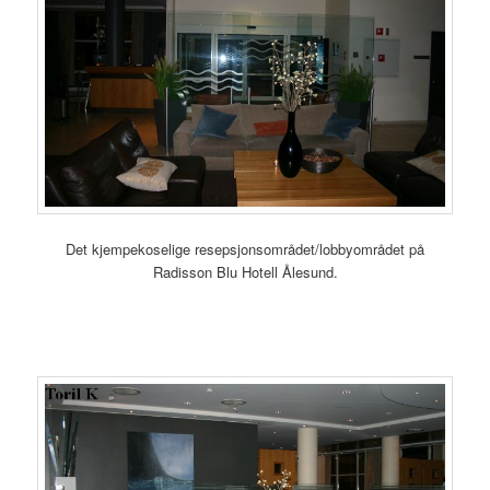
Det kjempekoselige resepsjonsområdet/lobbyområdet på
Radisson Blu Hotell Ålesund.