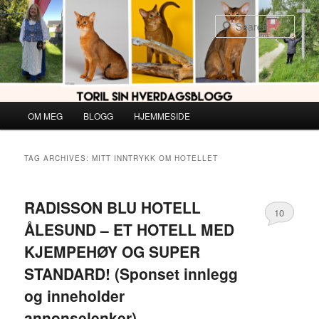
Skip
Skip
to
to
Sear
primary
secondary
content
content
Main
OM MEG
BLOGG
HJEMMESIDE
menu
TAG ARCHIVES:
MITT INNTRYKK OM HOTELLET
RADISSON BLU HOTELL
10
ÅLESUND – ET HOTELL MED
KJEMPEHØY OG SUPER
STANDARD! (Sponset innlegg
og inneholder
annonselenker)