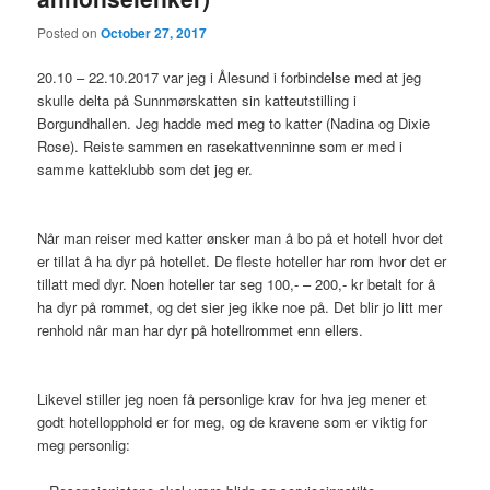
Posted on
October 27, 2017
20.10 – 22.10.2017 var jeg i Ålesund i forbindelse med at jeg
skulle delta på Sunnmørskatten sin katteutstilling i
Borgundhallen. Jeg hadde med meg to katter (Nadina og Dixie
Rose). Reiste sammen en rasekattvenninne som er med i
samme katteklubb som det jeg er.
Når man reiser med katter ønsker man å bo på et hotell hvor det
er tillat å ha dyr på hotellet. De fleste hoteller har rom hvor det er
tillatt med dyr. Noen hoteller tar seg 100,- – 200,- kr betalt for å
ha dyr på rommet, og det sier jeg ikke noe på. Det blir jo litt mer
renhold når man har dyr på hotellrommet enn ellers.
Likevel stiller jeg noen få personlige krav for hva jeg mener et
godt hotellopphold er for meg, og de kravene som er viktig for
meg personlig: