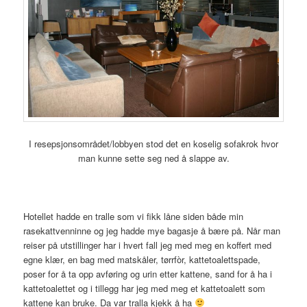
I resepsjonsområdet/lobbyen stod det en koselig sofakrok hvor
man kunne sette seg ned å slappe av.
Hotellet hadde en tralle som vi fikk låne siden både min
rasekattvenninne og jeg hadde mye bagasje å bære på. Når man
reiser på utstillinger har i hvert fall jeg med meg en koffert med
egne klær, en bag med matskåler, tørrfòr, kattetoalettspade,
poser for å ta opp avføring og urin etter kattene, sand for å ha i
kattetoalettet og i tillegg har jeg med meg et kattetoalett som
kattene kan bruke. Da var tralla kjekk å ha