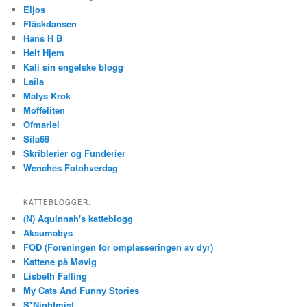
Eljos
Fläskdansen
Hans H B
Helt Hjem
Kali sin engelske blogg
Laila
Malys Krok
Moffeliten
Ofmariel
Sila69
Skriblerier og Funderier
Wenches Fotohverdag
KATTEBLOGGER:
(N) Aquinnah's katteblogg
Aksumabys
FOD (Foreningen for omplasseringen av dyr)
Kattene på Møvig
Lisbeth Falling
My Cats And Funny Stories
S*Nightmist