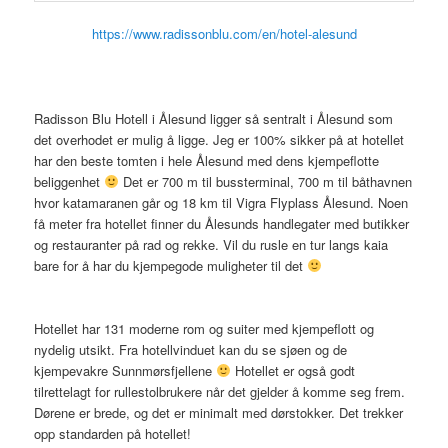
https://www.radissonblu.com/en/hotel-alesund
Radisson Blu Hotell i Ålesund ligger så sentralt i Ålesund som
det overhodet er mulig å ligge. Jeg er 100% sikker på at hotellet
har den beste tomten i hele Ålesund med dens kjempeflotte
beliggenhet
Det er 700 m til bussterminal, 700 m til båthavnen
hvor katamaranen går og 18 km til Vigra Flyplass Ålesund. Noen
få meter fra hotellet finner du Ålesunds handlegater med butikker
og restauranter på rad og rekke. Vil du rusle en tur langs kaia
bare for å har du kjempegode muligheter til det
Hotellet har 131 moderne rom og suiter med kjempeflott og
nydelig utsikt. Fra hotellvinduet kan du se sjøen og de
kjempevakre Sunnmørsfjellene
Hotellet er også godt
tilrettelagt for rullestolbrukere når det gjelder å komme seg frem.
Dørene er brede, og det er minimalt med dørstokker. Det trekker
opp standarden på hotellet!