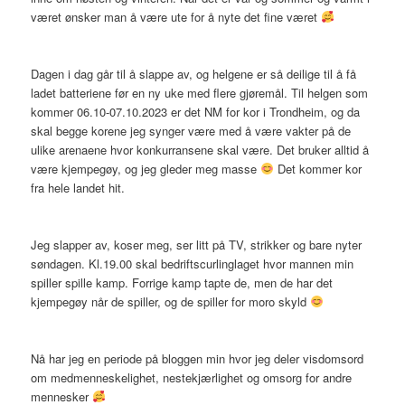
været ønsker man å være ute for å nyte det fine været
Dagen i dag går til å slappe av, og helgene er så deilige til å få
ladet batteriene før en ny uke med flere gjøremål. Til helgen som
kommer 06.10-07.10.2023 er det NM for kor i Trondheim, og da
skal begge korene jeg synger være med å være vakter på de
ulike arenaene hvor konkurransene skal være. Det bruker alltid å
være kjempegøy, og jeg gleder meg masse
Det kommer kor
fra hele landet hit.
Jeg slapper av, koser meg, ser litt på TV, strikker og bare nyter
søndagen. Kl.19.00 skal bedriftscurlinglaget hvor mannen min
spiller spille kamp. Forrige kamp tapte de, men de har det
kjempegøy når de spiller, og de spiller for moro skyld
Nå har jeg en periode på bloggen min hvor jeg deler visdomsord
om medmenneskelighet, nestekjærlighet og omsorg for andre
mennesker