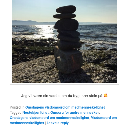
Jeg vil være din varde som du trygt kan stole på
Posted in
Onsdagens visdomsord om medmenneskelighet
|
Tagged
Nestekjærlighet
,
Omsorg for andre mennesker
,
Onsdagens visdomsord om medmenneskelighet
,
Visdomsord om
medmenneskellighet
|
Leave a reply