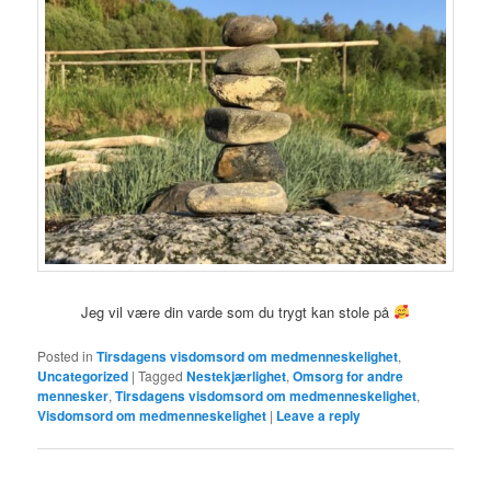
Jeg vil være din varde som du trygt kan stole på
Posted in
Tirsdagens visdomsord om medmenneskelighet
,
Uncategorized
|
Tagged
Nestekjærlighet
,
Omsorg for andre
mennesker
,
Tirsdagens visdomsord om medmenneskelighet
,
Visdomsord om medmenneskelighet
|
Leave a reply