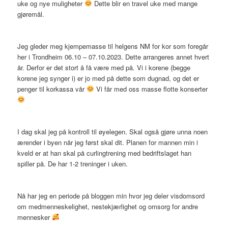
uke og nye muligheter
Dette blir en travel uke med mange
gjøremål.
Jeg gleder meg kjempemasse til helgens NM for kor som foregår
her i Trondheim 06.10 – 07.10.2023. Dette arrangeres annet hvert
år. Derfor er det stort å få være med på. Vi i korene (begge
korene jeg synger i) er jo med på dette som dugnad, og det er
penger til korkassa vår
Vi får med oss masse flotte konserter
I dag skal jeg på kontroll til øyelegen. Skal også gjøre unna noen
ærender i byen når jeg først skal dit. Planen for mannen min i
kveld er at han skal på curlingtrening med bedriftslaget han
spiller på. De har 1-2 treninger i uken.
Nå har jeg en periode på bloggen min hvor jeg deler visdomsord
om medmenneskelighet, nestekjærlighet og omsorg for andre
mennesker