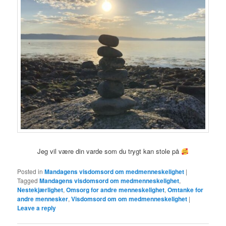
Jeg vil være din varde som du trygt kan stole på
Posted in
Mandagens visdomsord om medmenneskelighet
|
Tagged
Mandagens visdomsord om medmenneskelighet
,
Nestekjærlighet
,
Omsorg for andre menneskelighet
,
Omtanke for
andre mennesker
,
Visdomsord om om medmenneskelighet
|
Leave a reply