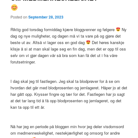
Posted on
September 28, 2023
Riktig god torsdag formiddag kjære bloggvenner og følgere
Ny
dag og nye muligheter, og dagen må vi ta vare på og gjøre det
beste ut av. Altså vi lager oss en god dag
Det høres kanskje
klisje å si at man skal lage seg en fin dag, men det er opp til oss
selv om vi gjør dagen vår så bra som kan få det ut i fra våre
forutsetninger.
I dag skal jeg til fastlegen. Jeg skal ta blodprøver for å se om
hvordan det går med blodprosenten og jernlageret. Håper jo at det
har gått opp. Krysser fingre og tær for det. Fastlegen har jo sagt
at det tar lang tid å få opp blodprosenten og jernlageret, og det
kan ta opp til ett år.
Nå har jeg en periode på bloggen min hvor jeg deler visdomsord
om medmenneskelighet, nestekjærlighet og omsorg for andre