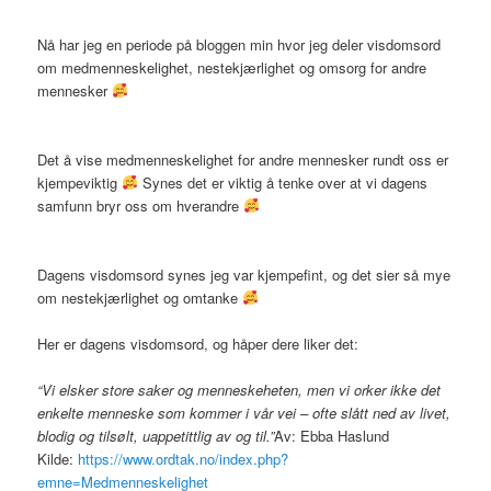
Nå har jeg en periode på bloggen min hvor jeg deler visdomsord
om medmenneskelighet, nestekjærlighet og omsorg for andre
mennesker
Det å vise medmenneskelighet for andre mennesker rundt oss er
kjempeviktig
Synes det er viktig å tenke over at vi dagens
samfunn bryr oss om hverandre
Dagens visdomsord synes jeg var kjempefint, og det sier så mye
om nestekjærlighet og omtanke
Her er dagens visdomsord, og håper dere liker det:
“Vi elsker store saker og menneskeheten, men vi orker ikke det
enkelte menneske som kommer i vår vei – ofte slått ned av livet,
blodig og tilsølt, uappetittlig av og til.”
Av: Ebba Haslund
Kilde:
https://www.ordtak.no/index.php?
emne=Medmenneskelighet