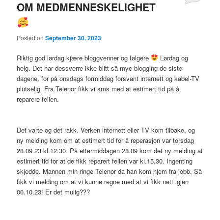
OM MEDMENNESKELIGHET
Posted on
September 30, 2023
Riktig god lørdag kjære bloggvenner og følgere
Lørdag og
helg. Det har dessverre ikke blitt så mye blogging de siste
dagene, for på onsdags formiddag forsvant internett og kabel-TV
plutselig. Fra Telenor fikk vi sms med at estimert tid på å
reparere feilen.
Det varte og det rakk. Verken internett eller TV kom tilbake, og
ny melding kom om at estimert tid for å reperasjon var torsdag
28.09.23 kl.12.30. På ettermiddagen 28.09 kom det ny melding at
estimert tid for at de fikk reparert feilen var kl.15.30. Ingenting
skjedde. Mannen min ringe Telenor da han kom hjem fra jobb. Så
fikk vi melding om at vi kunne regne med at vi fikk nett igjen
06.10.23! Er det mulig???