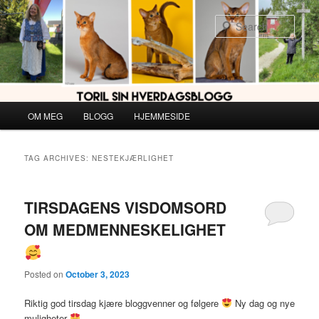
Skip
Skip
to
to
Sear
primary
secondary
content
content
Main
OM MEG
BLOGG
HJEMMESIDE
menu
TAG ARCHIVES:
NESTEKJÆRLIGHET
TIRSDAGENS VISDOMSORD
OM MEDMENNESKELIGHET
Posted on
October 3, 2023
Riktig god tirsdag kjære bloggvenner og følgere
Ny dag og nye
muligheter