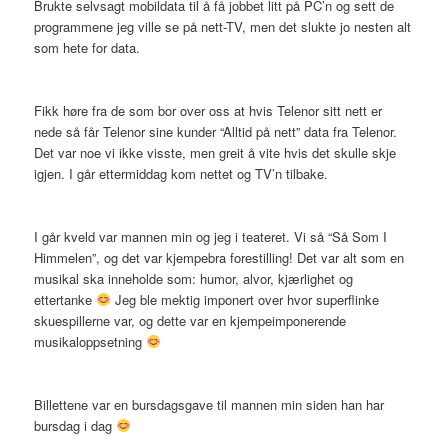
Brukte selvsagt mobildata til å få jobbet litt på PC’n og sett de
programmene jeg ville se på nett-TV, men det slukte jo nesten alt
som hete for data.
Fikk høre fra de som bor over oss at hvis Telenor sitt nett er
nede så får Telenor sine kunder “Alltid på nett” data fra Telenor.
Det var noe vi ikke visste, men greit å vite hvis det skulle skje
igjen. I går ettermiddag kom nettet og TV’n tilbake.
I går kveld var mannen min og jeg i teateret. Vi så “Så Som I
Himmelen”, og det var kjempebra forestilling! Det var alt som en
musikal ska inneholde som: humor, alvor, kjærlighet og
ettertanke
Jeg ble mektig imponert over hvor superflinke
skuespillerne var, og dette var en kjempeimponerende
musikaloppsetning
Billettene var en bursdagsgave til mannen min siden han har
bursdag i dag