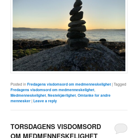
Posted in
Fredagens visdomsord om medmenneskelighet
|
Tagged
Fredagens visdomsord om medmenneskelighet
,
Medmenneskelighet
,
Nestekjærlighet
,
Omtanke for andre
mennesker
|
Leave a reply
TORSDAGENS VISDOMSORD
OM MEDMENNESKELIGHET