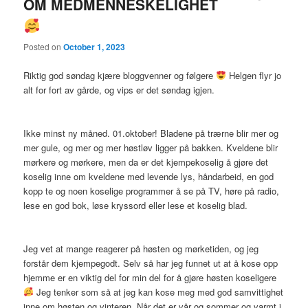
OM MEDMENNESKELIGHET
Posted on
October 1, 2023
Riktig god søndag kjære bloggvenner og følgere
Helgen flyr jo
alt for fort av gårde, og vips er det søndag igjen.
Ikke minst ny måned. 01.oktober! Bladene på trærne blir mer og
mer gule, og mer og mer høstløv ligger på bakken. Kveldene blir
mørkere og mørkere, men da er det kjempekoselig å gjøre det
koselig inne om kveldene med levende lys, håndarbeid, en god
kopp te og noen koselige programmer å se på TV, høre på radio,
lese en god bok, løse kryssord eller lese et koselig blad.
Jeg vet at mange reagerer på høsten og mørketiden, og jeg
forstår dem kjempegodt. Selv så har jeg funnet ut at å kose opp
hjemme er en viktig del for min del for å gjøre høsten koseligere
Jeg tenker som så at jeg kan kose meg med god samvittighet
inne om høsten og vinteren. Når det er vår og sommer og varmt i