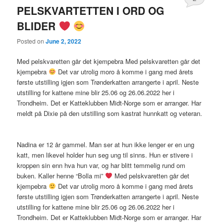
PELSKVARTETTEN I ORD OG
BLIDER
Posted on
June 2, 2022
Med pelskvaretten går det kjempebra Med pelskvaretten går det
kjempebra
Det var utrolig moro å komme i gang med årets
første utstilling igjen som Trønderkatten arrangerte i april. Neste
utstilling for kattene mine blir 25.06 og 26.06.2022 her i
Trondheim. Det er Katteklubben Midt-Norge som er arrangør. Har
meldt på Dixie på den utstilling som kastrat hunnkatt og veteran.
Nadina er 12 år gammel. Man ser at hun ikke lenger er en ung
katt, men likevel holder hun seg ung til sinns. Hun er stivere i
kroppen sin enn hva hun var, og har blitt temmelig rund om
buken. Kaller henne “Bolla mi”
Med pelskvaretten går det
kjempebra
Det var utrolig moro å komme i gang med årets
første utstilling igjen som Trønderkatten arrangerte i april. Neste
utstilling for kattene mine blir 25.06 og 26.06.2022 her i
Trondheim. Det er Katteklubben Midt-Norge som er arrangør. Har