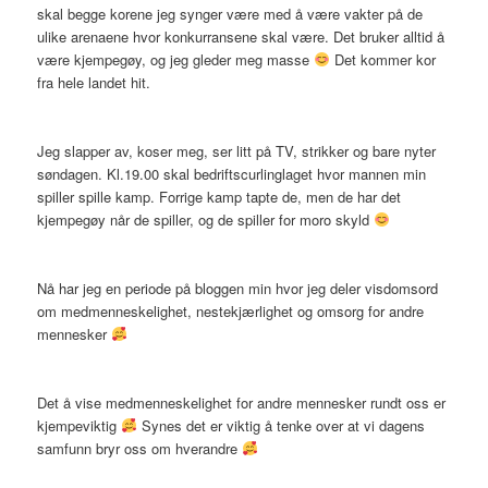
skal begge korene jeg synger være med å være vakter på de
ulike arenaene hvor konkurransene skal være. Det bruker alltid å
være kjempegøy, og jeg gleder meg masse
Det kommer kor
fra hele landet hit.
Jeg slapper av, koser meg, ser litt på TV, strikker og bare nyter
søndagen. Kl.19.00 skal bedriftscurlinglaget hvor mannen min
spiller spille kamp. Forrige kamp tapte de, men de har det
kjempegøy når de spiller, og de spiller for moro skyld
Nå har jeg en periode på bloggen min hvor jeg deler visdomsord
om medmenneskelighet, nestekjærlighet og omsorg for andre
mennesker
Det å vise medmenneskelighet for andre mennesker rundt oss er
kjempeviktig
Synes det er viktig å tenke over at vi dagens
samfunn bryr oss om hverandre