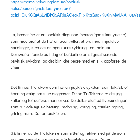
https://mentalhelseungdom.no/psykisk-
helse/personlighetsforstyrrelser/?
gclid=Cj0KCQiA6LyfBhC3ARIsAG4gkF_xXtgGaq7K8XniMwUkAH0aV
Ja, borderline er en psykisk diagnose (personlighetsforstyrrelse)
som medfører at de har en ukontrollert atferd med impulsive
handlinger, men det er ingen unnskyldning i det hele tatt!
Dessverre fremdeles i dag er borderline en stigmatiserende
psykisk sykdom, og det blir ikke bedre med en slik oppførsel de
viser!
Det finnes TikTokere som har en psykisk sykdom som faktisk er
åpen og ærlig om sine diagnoser. Disse TikTokerne er det jeg
kaller jeg for seriøse mennesker. De deltar aldri på livesendinger
som blir ødelagt av hetsing, mobbing, krangling, trusler, roping,
grining m.m. Det er forskjellen.
Så finner du de TikTokerne som sitter og rakker ned på de som
er uføretrygdet p.g.a en usynlig kronisk sykdom. Det er