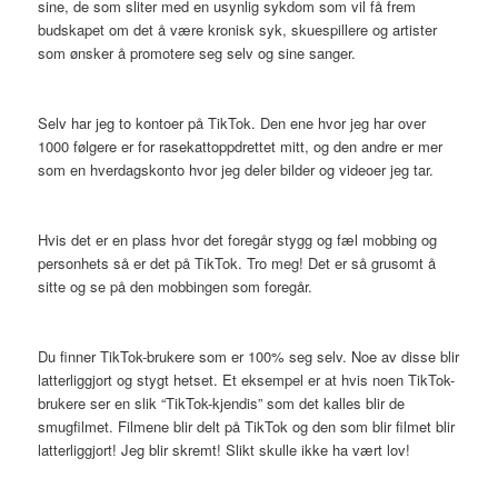
sine, de som sliter med en usynlig sykdom som vil få frem
budskapet om det å være kronisk syk, skuespillere og artister
som ønsker å promotere seg selv og sine sanger.
Selv har jeg to kontoer på TikTok. Den ene hvor jeg har over
1000 følgere er for rasekattoppdrettet mitt, og den andre er mer
som en hverdagskonto hvor jeg deler bilder og videoer jeg tar.
Hvis det er en plass hvor det foregår stygg og fæl mobbing og
personhets så er det på TikTok. Tro meg! Det er så grusomt å
sitte og se på den mobbingen som foregår.
Du finner TikTok-brukere som er 100% seg selv. Noe av disse blir
latterliggjort og stygt hetset. Et eksempel er at hvis noen TikTok-
brukere ser en slik “TikTok-kjendis” som det kalles blir de
smugfilmet. Filmene blir delt på TikTok og den som blir filmet blir
latterliggjort! Jeg blir skremt! Slikt skulle ikke ha vært lov!