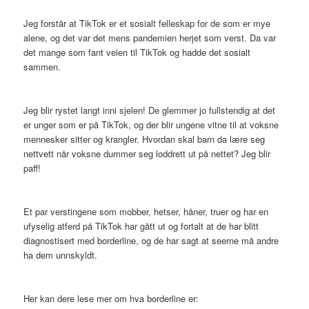
Jeg forstår at TikTok er et sosialt felleskap for de som er mye
alene, og det var det mens pandemien herjet som verst. Da var
det mange som fant veien til TikTok og hadde det sosialt
sammen.
Jeg blir rystet langt inni sjelen! De glemmer jo fullstendig at det
er unger som er på TikTok, og der blir ungene vitne til at voksne
mennesker sitter og krangler. Hvordan skal barn da lære seg
nettvett når voksne dummer seg loddrett ut på nettet? Jeg blir
paff!
Et par verstingene som mobber, hetser, håner, truer og har en
ufyselig atferd på TikTok har gått ut og fortalt at de har blitt
diagnostisert med borderline, og de har sagt at seerne må andre
ha dem unnskyldt.
Her kan dere lese mer om hva borderline er: