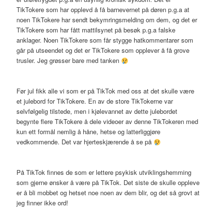
TikTokere som har opplevd å få barnevernet på døren p.g.a at
noen TikTokere har sendt bekymringsmelding om dem, og det er
TikTokere som har fått mattilsynet på besøk p.g.a falske
anklager. Noen TikTokere som får stygge hatkommentarer som
går på utseendet og det er TikTokere som opplever å få grove
trusler. Jeg grøsser bare med tanken
Før jul fikk alle vi som er på TikTok med oss at det skulle være
et julebord for TikTokere. En av de store TikTokerne var
selvfølgelig tilstede, men i kjølevannet av dette julebordet
begynte flere TikTokere å dele videoer av denne TikTokeren med
kun ett formål nemlig å håne, hetse og latterliggjøre
vedkommende. Det var hjerteskjærende å se på
På TikTok finnes de som er lettere psykisk utviklingshemming
som gjerne ønsker å være på TikTok. Det siste de skulle oppleve
er å bli mobbet og hetset noe noen av dem blir, og det så grovt at
jeg finner ikke ord!