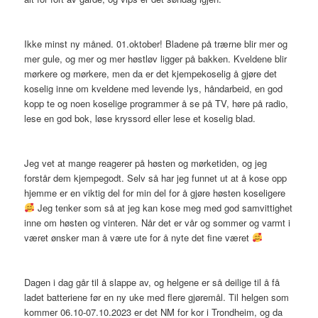
Ikke minst ny måned. 01.oktober! Bladene på trærne blir mer og
mer gule, og mer og mer høstløv ligger på bakken. Kveldene blir
mørkere og mørkere, men da er det kjempekoselig å gjøre det
koselig inne om kveldene med levende lys, håndarbeid, en god
kopp te og noen koselige programmer å se på TV, høre på radio,
lese en god bok, løse kryssord eller lese et koselig blad.
Jeg vet at mange reagerer på høsten og mørketiden, og jeg
forstår dem kjempegodt. Selv så har jeg funnet ut at å kose opp
hjemme er en viktig del for min del for å gjøre høsten koseligere
Jeg tenker som så at jeg kan kose meg med god samvittighet
inne om høsten og vinteren. Når det er vår og sommer og varmt i
været ønsker man å være ute for å nyte det fine været
Dagen i dag går til å slappe av, og helgene er så deilige til å få
ladet batteriene før en ny uke med flere gjøremål. Til helgen som
kommer 06.10-07.10.2023 er det NM for kor i Trondheim, og da