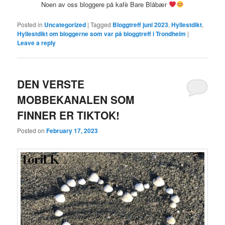
Noen av oss bloggere på kafè Bare Blåbær
Posted in
Uncategorized
|
Tagged
Bloggtreff juni 2023
,
Hyllestdikt
,
Hyllestdikt om bloggerne som var på bloggtreff i Trondheim
|
Leave a reply
DEN VERSTE
MOBBEKANALEN SOM
FINNER ER TIKTOK!
Posted on
February 17, 2023