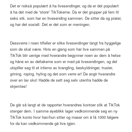
Det er nokså populært å ha livesendinger, og da er det populært
å ha det med de “store” TikTokerne. Da er det grupper på fem til
seks stk. som har en livesending sammen. De sitter da og prater,
og har det sosialt. Det er det som er meningen.
Dessverre i noen tilfeller er slike livesendinger langt fra hyggelige
som de skal være. Hvis en gjeng som har live sammen på
TikTok blir uenige med hverandre begynner noen av dem å hetse
og håne en av deltakerne som er med på livesendingen, og det
utspiller seg til et inferno av krangling, beskyldninger, trusler,
grining, roping, hyling og det som verre er! De angir hverandre
over en lav sko! Hadde de sett seg selv utenfra hadde de
skjemtes!
De går så langt at de rapporter hverandres kontoer slik at TikTok
stenger dem. I samme øyeblikk lager vedkommende seg en ny
TikTok konto hvor han/hun sitter og maser om å få 1000 følgere
for da kan vedkommende gå live igjen.