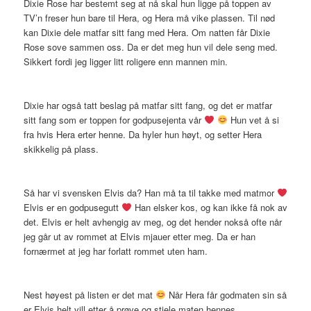
Dixie Rose har bestemt seg at nå skal hun ligge på toppen av
TV’n freser hun bare til Hera, og Hera må vike plassen. Til nød
kan Dixie dele matfar sitt fang med Hera. Om natten får Dixie
Rose sove sammen oss. Da er det meg hun vil dele seng med.
Sikkert fordi jeg ligger litt roligere enn mannen min.
Dixie har også tatt beslag på matfar sitt fang, og det er matfar
sitt fang som er toppen for godpusejenta vår
Hun vet å si
fra hvis Hera erter henne. Da hyler hun høyt, og setter Hera
skikkelig på plass.
Så har vi svensken Elvis da? Han må ta til takke med matmor
Elvis er en godpusegutt
Han elsker kos, og kan ikke få nok av
det. Elvis er helt avhengig av meg, og det hender nokså ofte når
jeg går ut av rommet at Elvis mjauer etter meg. Da er han
fornærmet at jeg har forlatt rommet uten ham.
Nest høyest på listen er det mat
Når Hera får godmaten sin så
er Elvis helt vill etter å prøve og stjele maten hennes.