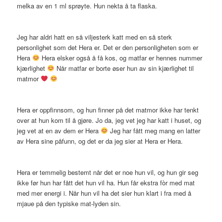
melka av en 1 ml sprøyte. Hun nekta å ta flaska.
Jeg har aldri hatt en så viljesterk katt med en så sterk
personlighet som det Hera er. Det er den personligheten som er
Hera
Hera elsker også å få kos, og matfar er hennes nummer
kjærlighet
Når matfar er borte øser hun av sin kjærlighet til
matmor
Hera er oppfinnsom, og hun finner på det matmor ikke har tenkt
over at hun kom til å gjøre. Jo da, jeg vet jeg har katt i huset, og
jeg vet at en av dem er Hera
Jeg har fått meg mang en latter
av Hera sine påfunn, og det er da jeg sier at Hera er Hera.
Hera er temmelig bestemt når det er noe hun vil, og hun gir seg
ikke før hun har fått det hun vil ha. Hun får ekstra fòr med mat
med mer energi i. Når hun vil ha det sier hun klart i fra med å
mjaue på den typiske mat-lyden sin.