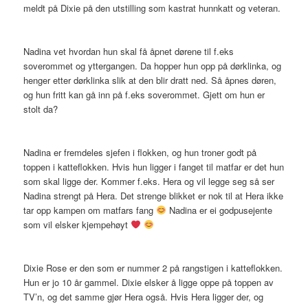
meldt på Dixie på den utstilling som kastrat hunnkatt og veteran.
Nadina vet hvordan hun skal få åpnet dørene til f.eks
soverommet og yttergangen. Da hopper hun opp på dørklinka, og
henger etter dørklinka slik at den blir dratt ned. Så åpnes døren,
og hun fritt kan gå inn på f.eks soverommet. Gjett om hun er
stolt da?
Nadina er fremdeles sjefen i flokken, og hun troner godt på
toppen i katteflokken. Hvis hun ligger i fanget til matfar er det hun
som skal ligge der. Kommer f.eks. Hera og vil legge seg så ser
Nadina strengt på Hera. Det strenge blikket er nok til at Hera ikke
tar opp kampen om matfars fang
Nadina er ei godpusejente
som vil elsker kjempehøyt
Dixie Rose er den som er nummer 2 på rangstigen i katteflokken.
Hun er jo 10 år gammel. Dixie elsker å ligge oppe på toppen av
TV’n, og det samme gjør Hera også. Hvis Hera ligger der, og