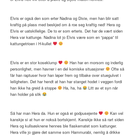
Elvis er også den som erter Nadina og Dixie, men han blir satt
kraftig på plass med beskjed om å roe seg kraftig ned! Hera og
Elvis er uatskillelige. De to er som erteris. Det har de vært siden
Hera var kattunge. Nadina lot jo Elvis være som en “pappa” til
kattungetrioen i H-kullet
Elvis er en stor koseklump
Han har en morsom og inderlig
personlighet, men havner i en del komiske situasjoner
Ofte så
får han raptuser hvor han løper frem og tilbake over stuegulvet i
leiligheten. Det har hendt at han har stanget hodet i veggen fordi
han ikke ha greid å stoppe
Ha, ha, ha
Litt av et syn når
han holder på slik
Så har man Hera da. Hun er også ei godpusejente
Kan vel
kanskje si at hun er nokså bortskjemt. Kanskje ikke så rart siden
Hera og kullsøsknene hennes ble flaskematet som kattunger.
Hera ville jo gjøre det samme som Hammurabi, nemlig å drikke