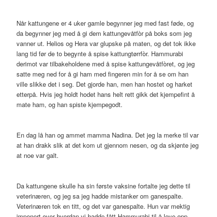
Når kattungene er 4 uker gamle begynner jeg med fast føde, og
da begynner jeg med å gi dem kattungevåtfòr på boks som jeg
vanner ut. Helios og Hera var glupske på maten, og det tok ikke
lang tid før de to begynte å spise kattungtørrfòr. Hammurabi
derimot var tilbakeholdene med å spise kattungevåtfòret, og jeg
satte meg ned for å gi ham med fingeren min for å se om han
ville slikke det i seg. Det gjorde han, men han hostet og harket
etterpå. Hvis jeg holdt hodet hans helt rett gikk det kjempefint å
mate ham, og han spiste kjempegodt.
En dag lå han og ammet mamma Nadina. Det jeg la merke til var
at han drakk slik at det kom ut gjennom nesen, og da skjønte jeg
at noe var galt.
Da kattungene skulle ha sin første vaksine fortalte jeg dette til
veterinæren, og jeg sa jeg hadde mistanker om ganespalte.
Veterinæren tok en titt, og det var ganespalte. Hun var mektig
imponert over hvordan vi hadde fått Hammurabi til å leve opp