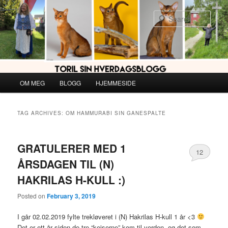
Skip
Skip
to
to
Sear
primary
secondary
content
content
Main
OM MEG
BLOGG
HJEMMESIDE
menu
TAG ARCHIVES:
OM HAMMURABI SIN GANESPALTE
GRATULERER MED 1
12
ÅRSDAGEN TIL (N)
HAKRILAS H-KULL :)
Posted on
February 3, 2019
I går 02.02.2019 fylte trekløveret i (N) Hakrilas H-kull 1 år <3
Det er ett år siden de tre “keiserne” kom til verden, og det som