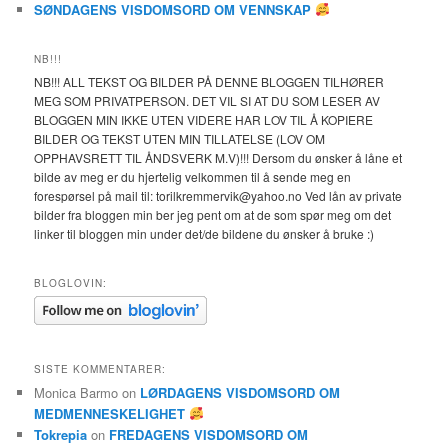
SØNDAGENS VISDOMSORD OM VENNSKAP
NB!!!
NB!!! ALL TEKST OG BILDER PÅ DENNE BLOGGEN TILHØRER
MEG SOM PRIVATPERSON. DET VIL SI AT DU SOM LESER AV
BLOGGEN MIN IKKE UTEN VIDERE HAR LOV TIL Å KOPIERE
BILDER OG TEKST UTEN MIN TILLATELSE (LOV OM
OPPHAVSRETT TIL ÅNDSVERK M.V)!!! Dersom du ønsker å låne et
bilde av meg er du hjertelig velkommen til å sende meg en
forespørsel på mail til: torilkremmervik@yahoo.no Ved lån av private
bilder fra bloggen min ber jeg pent om at de som spør meg om det
linker til bloggen min under det/de bildene du ønsker å bruke :)
BLOGLOVIN:
SISTE KOMMENTARER:
Monica Barmo
on
LØRDAGENS VISDOMSORD OM
MEDMENNESKELIGHET
Tokrepia
on
FREDAGENS VISDOMSORD OM