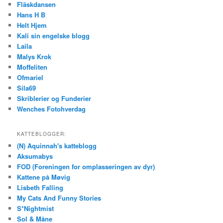
Fläskdansen
Hans H B
Helt Hjem
Kali sin engelske blogg
Laila
Malys Krok
Moffeliten
Ofmariel
Sila69
Skriblerier og Funderier
Wenches Fotohverdag
KATTEBLOGGER:
(N) Aquinnah's katteblogg
Aksumabys
FOD (Foreningen for omplasseringen av dyr)
Kattene på Møvig
Lisbeth Falling
My Cats And Funny Stories
S*Nightmist
Sol & Måne