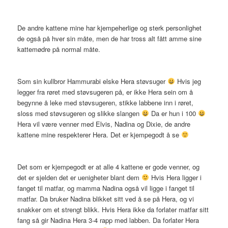
De andre kattene mine har kjempeherlige og sterk personlighet
de også på hver sin måte, men de har tross alt fått amme sine
kattemødre på normal måte.
Som sin kullbror Hammurabi elske Hera støvsuger
Hvis jeg
legger fra røret med støvsugeren på, er ikke Hera sein om å
begynne å leke med støvsugeren, stikke labbene inn i røret,
sloss med støvsugeren og slikke slangen
Da er hun i 100
Hera vil være venner med Elvis, Nadina og Dixie, de andre
kattene mine respekterer Hera. Det er kjempegodt å se
Det som er kjempegodt er at alle 4 kattene er gode venner, og
det er sjelden det er uenigheter blant dem
Hvis Hera ligger i
fanget til matfar, og mamma Nadina også vil ligge i fanget til
matfar. Da bruker Nadina blikket sitt ved å se på Hera, og vi
snakker om et strengt blikk. Hvis Hera ikke da forlater matfar sitt
fang så gir Nadina Hera 3-4 rapp med labben. Da forlater Hera