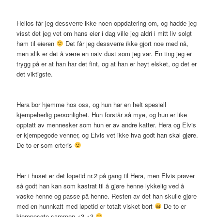
Helios får jeg dessverre ikke noen oppdatering om, og hadde jeg
visst det jeg vet om hans eier i dag ville jeg aldri i mitt liv solgt
ham til eieren
Det får jeg dessverre ikke gjort noe med nå,
men slik er det å være en naiv dust som jeg var. En ting jeg er
trygg på er at han har det fint, og at han er høyt elsket, og det er
det viktigste.
Hera bor hjemme hos oss, og hun har en helt spesiell
kjempeherlig personlighet. Hun forstår så mye, og hun er like
opptatt av mennesker som hun er av andre katter. Hera og Elvis
er kjempegode venner, og Elvis vet ikke hva godt han skal gjøre.
De to er som erteris
Her i huset er det løpetid nr.2 på gang til Hera, men Elvis prøver
så godt han kan som kastrat til å gjøre henne lykkelig ved å
vaske henne og passe på henne. Resten av det han skulle gjøre
med en hunnkatt med løpetid er totalt visket bort
De to er
kjempesøte sammen <3 <3