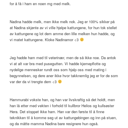
for å få i ham en noen mg med melk.
Nadina hadde melk, men ikke melk nok. Jeg er 100% sikker på
at Nadina skjønte av vi ville hjelpe kattungene, for hun tok stellet
av kattungene og lot dem amme den lille melken hun hadde, og
vi matet kattungene. Kloke Nadinamor <3
Jeg hadde ham med til veterinær, men de så ikke noe. Da antok
vi at alt var bra med pusegutten. Vi hadde kjemepflotte og
nydelige mennesker rundt oss som hjalp oss med mating i
begynnelsen, og dere aner ikke hvor takknemlig jeg er for de som
var der da vi trengte dem <3
Hammurabi vokste han, og han var livskraftig så det holdt, men
han lå etter med vekten i forhold til kullbror Helios og kullsøster
Hera. Det stoppet ikke ham. Han var den første til å finne
teknikken til å komme seg ut av kattungebingen og inn på stuen,
og da måtte mamma Nadina bare resignere hun også.