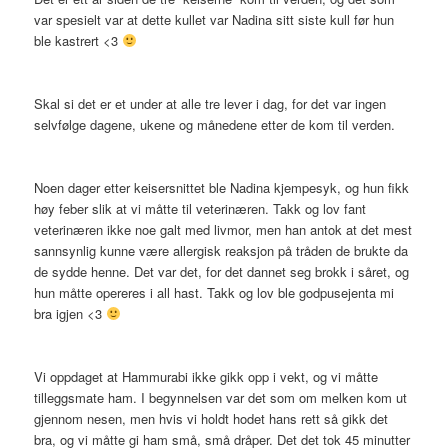
var spesielt var at dette kullet var Nadina sitt siste kull før hun
ble kastrert <3
Skal si det er et under at alle tre lever i dag, for det var ingen
selvfølge dagene, ukene og månedene etter de kom til verden.
Noen dager etter keisersnittet ble Nadina kjempesyk, og hun fikk
høy feber slik at vi måtte til veterinæren. Takk og lov fant
veterinæren ikke noe galt med livmor, men han antok at det mest
sannsynlig kunne være allergisk reaksjon på tråden de brukte da
de sydde henne. Det var det, for det dannet seg brokk i såret, og
hun måtte opereres i all hast. Takk og lov ble godpusejenta mi
bra igjen <3
Vi oppdaget at Hammurabi ikke gikk opp i vekt, og vi måtte
tilleggsmate ham. I begynnelsen var det som om melken kom ut
gjennom nesen, men hvis vi holdt hodet hans rett så gikk det
bra, og vi måtte gi ham små, små dråper. Det det tok 45 minutter