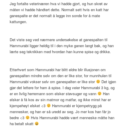
Jeg fortalte veterinæren hva vi hadde gjort, og hun skrøt av
måten vi hadde håndtert dette. Normalt sett hvis en katt har
ganespalte er det normalt å legge inn sonde for å mate
kattungen.
Det viste seg ved nærmere undersøkelse at ganespalten til
Hammurabi ligger heldig til i den myke ganen langt bak, og han
lærte seg teknikken med hvordan han kunne spise og drikke.
Etterhvert som Hammurabi har blitt eldre blir illusjonen om
ganespalten mindre selv om den er like stor, for munnhulen til
Hammurabi vokser selv om ganespalten er like stor
Det igjen
gjør det lettere for ham å spise. I dag veier Hammurabi 3 kg, og
er en livlig herremann som elsker støvsuger og vann
Han
elsker å få kos av sin matmor og matfar, og ikke minst har er
kjempehøyt elsket <3
Hammurabi er kjempetrygg på
mennesker, og han er så uredd av seg. Jo mer kos han får jo
bedre <3
Hvis Hammurabi hadde vært menneske måtte han
ha betalt skatt