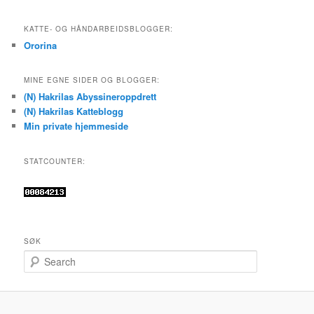
KATTE- OG HÅNDARBEIDSBLOGGER:
Ororina
MINE EGNE SIDER OG BLOGGER:
(N) Hakrilas Abyssineroppdrett
(N) Hakrilas Katteblogg
Min private hjemmeside
STATCOUNTER:
SØK
S
e
a
r
c