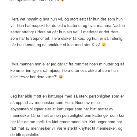
Hera vet nøyaktig hva hun vil, og stort sett får hun det som hun
vil. Hun har respekt for de eldre kattene, og hvis mamma Nadina
setter strengt i Hera så går hun sin vei. I matfatet er det Hera
som har førsteprioritet. Hera elsker få kos, og hun er så inderlig
når hun koser, og da snakker vi kos med stor K <3
Hvis mannen min eller jeg går ut fra rommet noen minutter og så
kommer inn igjen, så mjauer Hera etter oss akkurat som hun
sier: “Hvor har dere vært?”
Jeg har aldri møtt en kattunge med så sterk personlighet som er
så opptatt av mennesker som Hera. Noen av mine
abyssinerkollegaer sier at kattunger som har blitt matet av
mennesker får en helt annen personlighet enn kattunger som kun
har fått amme melk fra kiattemammaen sin. Kattunger som har
fått mat av mennesker vil være sterkt knyttet til mennesker, og
de blir spesielle.