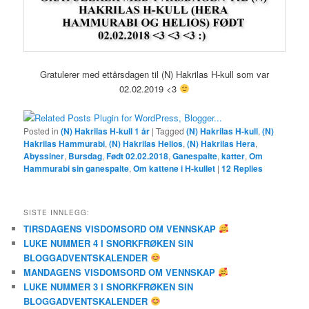
Gratulerer med ettårsdagen til (N) Hakrilas H-kull som var
02.02.2019 <3
Posted in
(N) Hakrilas H-kull 1 år
|
Tagged
(N) Hakrilas H-kull
,
(N)
Hakrilas Hammurabi
,
(N) Hakrilas Helios
,
(N) Hakrilas Hera
,
Abyssiner
,
Bursdag
,
Født 02.02.2018
,
Ganespalte
,
katter
,
Om
Hammurabi sin ganespalte
,
Om kattene i H-kullet
|
12
Replies
SISTE INNLEGG:
TIRSDAGENS VISDOMSORD OM VENNSKAP
LUKE NUMMER 4 I SNORKFRØKEN SIN
BLOGGADVENTSKALENDER
MANDAGENS VISDOMSORD OM VENNSKAP
LUKE NUMMER 3 I SNORKFRØKEN SIN
BLOGGADVENTSKALENDER