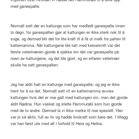
med ganespalte.
Normalt sett dør en kattunge som har medfødt ganespalte innen
to døgn, for ganespalten gjør at kattungen er ikke sterk nok til å
suge, og dermed blir det for lite kraft til å få ut melk fra patten til
kattemamma. Når kattungene ble tatt med keisersnitt var det
første veterinæren gjorde å sjekke om det var ganespalte på
noen av kattungene, og det ble gjort, og en erfaren veterinær
skulle ha sett ganespalten.
Jeg har aldri hatt en kattunge med ganespalte, og jeg er ikke
trent for å se det. Normalt sett vil en kattemamma avvise
kattungen hvis det er noe galt med kattungen sin, men det gjorde
aldri Nadina. Hun vasket og stelte Hammurabi som hun gjorde
med de to andre. Dermed la vi ikke merke til noe spesielt. Han
var jo så aktiv, full av liv og hadde livskraft som bare det. I tillegg
var han først ute med alt i forhold til Hera og Helios.