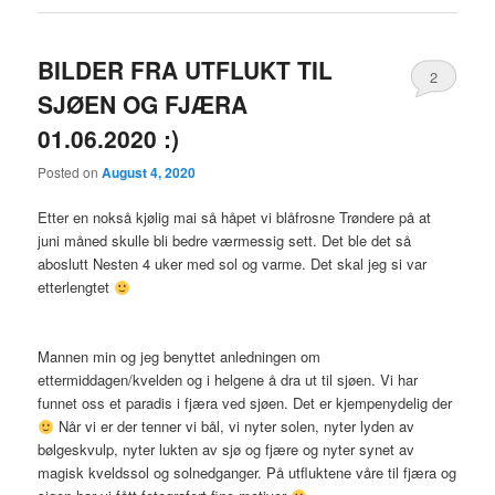
BILDER FRA UTFLUKT TIL
2
SJØEN OG FJÆRA
01.06.2020 :)
Posted on
August 4, 2020
Etter en nokså kjølig mai så håpet vi blåfrosne Trøndere på at
juni måned skulle bli bedre værmessig sett. Det ble det så
aboslutt Nesten 4 uker med sol og varme. Det skal jeg si var
etterlengtet
Mannen min og jeg benyttet anledningen om
ettermiddagen/kvelden og i helgene å dra ut til sjøen. Vi har
funnet oss et paradis i fjæra ved sjøen. Det er kjempenydelig der
Når vi er der tenner vi bål, vi nyter solen, nyter lyden av
bølgeskvulp, nyter lukten av sjø og fjære og nyter synet av
magisk kveldssol og solnedganger. På utfluktene våre til fjæra og