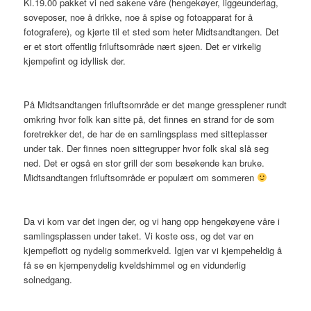
Kl.19.00 pakket vi ned sakene våre (hengekøyer, liggeunderlag,
soveposer, noe å drikke, noe å spise og fotoapparat for å
fotografere), og kjørte til et sted som heter Midtsandtangen. Det
er et stort offentlig friluftsområde nært sjøen. Det er virkelig
kjempefint og idyllisk der.
På Midtsandtangen friluftsområde er det mange gressplener rundt
omkring hvor folk kan sitte på, det finnes en strand for de som
foretrekker det, de har de en samlingsplass med sitteplasser
under tak. Der finnes noen sittegrupper hvor folk skal slå seg
ned. Det er også en stor grill der som besøkende kan bruke.
Midtsandtangen friluftsområde er populært om sommeren
Da vi kom var det ingen der, og vi hang opp hengekøyene våre i
samlingsplassen under taket. Vi koste oss, og det var en
kjempeflott og nydelig sommerkveld. Igjen var vi kjempeheldig å
få se en kjempenydelig kveldshimmel og en vidunderlig
solnedgang.