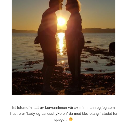
Et fotomotiv tatt av korvenninnen vår av min mann og jeg som
illustrerer “Lady og Landsstrykeren” da med blæretang i stedet for
spagetti