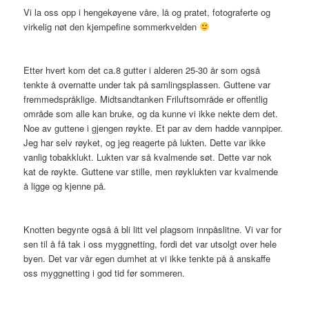
Vi la oss opp i hengekøyene våre, lå og pratet, fotograferte og
virkelig nøt den kjempefine sommerkvelden
Etter hvert kom det ca.8 gutter i alderen 25-30 år som også
tenkte å overnatte under tak på samlingsplassen. Guttene var
fremmedspråklige. Midtsandtanken Friluftsområde er offentlig
område som alle kan bruke, og da kunne vi ikke nekte dem det.
Noe av guttene i gjengen røykte. Et par av dem hadde vannpiper.
Jeg har selv røyket, og jeg reagerte på lukten. Dette var ikke
vanlig tobakklukt. Lukten var så kvalmende søt. Dette var nok
kat de røykte. Guttene var stille, men røyklukten var kvalmende
å ligge og kjenne på.
Knotten begynte også å bli litt vel plagsom innpåslitne. Vi var for
sen til å få tak i oss myggnetting, fordi det var utsolgt over hele
byen. Det var vår egen dumhet at vi ikke tenkte på å anskaffe
oss myggnetting i god tid før sommeren.