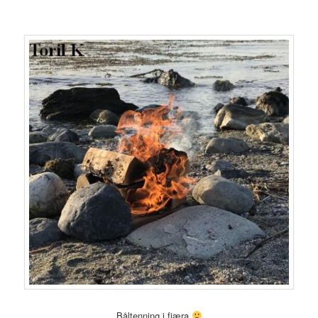
Båltenning i fjæra