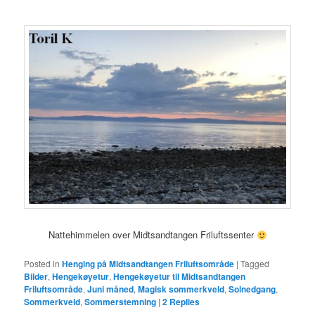
Nattehimmelen over Midtsandtangen Friluftssenter
Posted in
Henging på Midtsandtangen Friluftsområde
|
Tagged
Bilder
,
Hengekøyetur
,
Hengekøyetur til Midtsandtangen
Friluftsområde
,
Juni måned
,
Magisk sommerkveld
,
Solnedgang
,
Sommerkveld
,
Sommerstemning
|
2
Replies