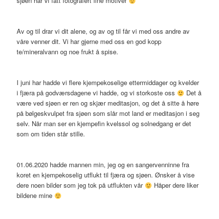
sjøen har vi fått fotografert fine motiver
Av og til drar vi dit alene, og av og til får vi med oss andre av
våre venner dit. Vi har gjerne med oss en god kopp
te/mineralvann og noe frukt å spise.
I juni har hadde vi flere kjempekoselige ettermiddager og kvelder
i fjæra på godværsdagene vi hadde, og vi storkoste oss
Det å
være ved sjøen er ren og skjær meditasjon, og det å sitte å høre
på bølgeskvulpet fra sjøen som slår mot land er meditasjon i seg
selv. Når man ser en kjempefin kvelssol og solnedgang er det
som om tiden står stille.
01.06.2020 hadde mannen min, jeg og en sangervenninne fra
koret en kjempekoselig utflukt til fjæra og sjøen. Ønsker å vise
dere noen bilder som jeg tok på utflukten vår
Håper dere liker
bildene mine