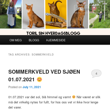
Skip
Skip
to
to
Sear
primary
secondary
content
content
Main
OM MEG
BLOGG
HJEMMESIDE
menu
TAG ARCHIVES:
SOMMERKVELD
SOMMERKVELD VED SJØEN
4
01.07.2021
Posted on
July 11, 2021
01.07.2021 var det sol, blå himmel og varmt
Når været er slik
må det virkelig nytes for fullt, for hos oss vet vi ikke hvor lenge
det varer.