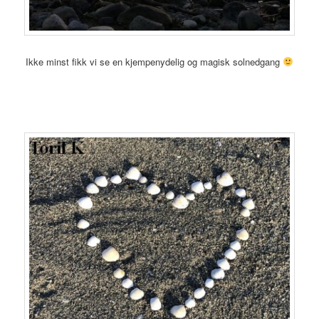
Ikke minst fikk vi se en kjempenydelig og magisk solnedgang