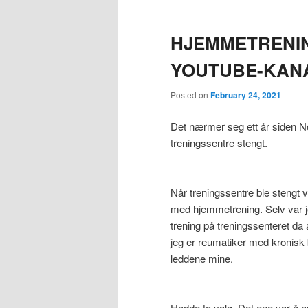
HJEMMETRENIN
YOUTUBE-KANA
Posted on
February 24, 2021
Det nærmer seg ett år siden No
treningssentre stengt.
Når treningssentre ble stengt 
med hjemmetrening. Selv var je
trening på treningssenteret da a
jeg er reumatiker med kronisk 
leddene mine.
Hadde to valg. Det ene var å a