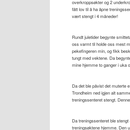
overkroppsøkter og 2 underkro
fått lov til å ha åpne treningss
vært stengt i 4 måneder!
Rundt juletider begynte smitteta
oss varmt til holde oss mest m
pekefingeren min, og fikk beskj
tungt med vektene. Da begynt
mine hjemme to ganger i uka o
Da det ble påvist det muterte e
Trondheim ned igjen alt sammen 
treningssenteret stengt. Denne
Da treningssenteret ble stengt
treningsøktene hjemme. Den uk