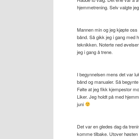
hjemmetrening. Selv valgte jeg 
Mannen min og jeg kjøpte oss m
bånd. Så gikk jeg i gang med 
teknikken. Noterte ned øvelsene
jeg i gang å trene.
I begynnelsen mens det var luk
bånd og manualer. Så begynte je
Følte at jeg fikk kjempestor m
Liker. Jeg holdt på med hjemme
juni
Det var en gledes dag da treni
komme tilbake. Utover høsten ha