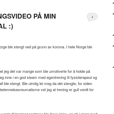
GSVIDEO PÅ MIN
4
L :)
rge ble stengt ned på grunn av korona. I hele Norge ble
vet jeg det var mange som ble umotiverte for å holde på
g inne i en god steam med egentrening til fysioterapeut og
lt ble stengt. Ble utrolig lei meg da det stengte, for siden
betennelsesreumatisme vet jeg at trening er gull verdt for
vvente til treningssentrene ble åpen igjen, og gå i gang med