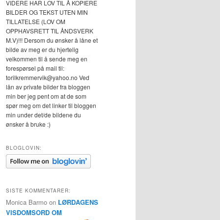
VIDERE HAR LOV TIL Å KOPIERE
BILDER OG TEKST UTEN MIN
TILLATELSE (LOV OM
OPPHAVSRETT TIL ÅNDSVERK
M.V)!!! Dersom du ønsker å låne et
bilde av meg er du hjertelig
velkommen til å sende meg en
forespørsel på mail til:
torilkremmervik@yahoo.no Ved
lån av private bilder fra bloggen
min ber jeg pent om at de som
spør meg om det linker til bloggen
min under det/de bildene du
ønsker å bruke :)
BLOGLOVIN:
SISTE KOMMENTARER:
Monica Barmo
on
LØRDAGENS
VISDOMSORD OM