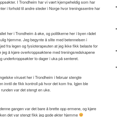
ppsøkter. I Trondheim har vi vært kjempeheldig som har
enter i forhold til andre steder i Norge hvor treningssentre har
llet her i Trondheim å øke, og politikerne her i byen rådet
ulig hjemme. Jeg begynte å slite med betennelsen i
ed fra legen og fysioterapeuten at jeg ikke fikk belaste for
e jeg å kjøre overkroppsøktene med treningsredskapene
g underkroppsøkter to dager i uka på senteret.
ngelske viruset her i Trondheim i februar stengte
inntil de fikk kontroll på hvor det kom fra. Igjen ble
 runden var det stengt en uke.
 denne gangen var det bare å brette opp ermene, og kjøre
en det var stengt fikk jeg gode økter hjemme