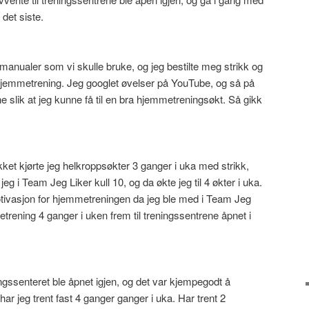
det siste.
anualer som vi skulle bruke, og jeg bestilte meg strikk og
hjemmetrening. Jeg googlet øvelser på YouTube, og så på
 slik at jeg kunne få til en bra hjemmetreningsøkt. Så gikk
ket kjørte jeg helkroppsøkter 3 ganger i uka med strikk,
g i Team Jeg Liker kull 10, og da økte jeg til 4 økter i uka.
otivasjon for hjemmetreningen da jeg ble med i Team Jeg
trening 4 ganger i uken frem til treningssentrene åpnet i
ngssenteret ble åpnet igjen, og det var kjempegodt å
r jeg trent fast 4 ganger ganger i uka. Har trent 2