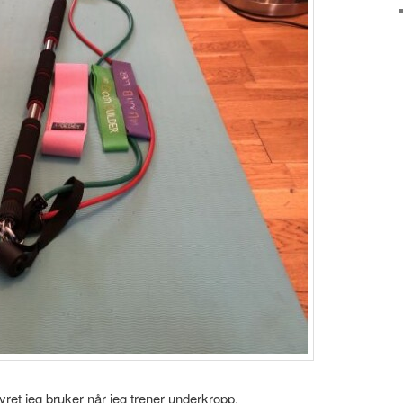
yret jeg bruker når jeg trener underkropp.