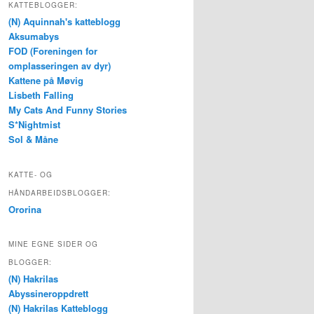
KATTEBLOGGER:
(N) Aquinnah's katteblogg
Aksumabys
FOD (Foreningen for
omplasseringen av dyr)
Kattene på Møvig
Lisbeth Falling
My Cats And Funny Stories
S*Nightmist
Sol & Måne
KATTE- OG
HÅNDARBEIDSBLOGGER:
Ororina
MINE EGNE SIDER OG
BLOGGER:
(N) Hakrilas
Abyssineroppdrett
(N) Hakrilas Katteblogg