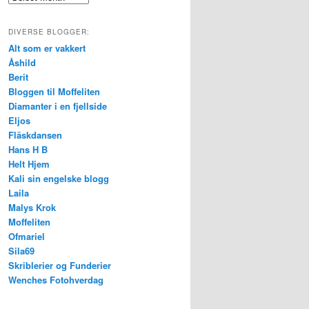
DIVERSE BLOGGER:
Alt som er vakkert
Åshild
Berit
Bloggen til Moffeliten
Diamanter i en fjellside
Eljos
Fläskdansen
Hans H B
Helt Hjem
Kali sin engelske blogg
Laila
Malys Krok
Moffeliten
Ofmariel
Sila69
Skriblerier og Funderier
Wenches Fotohverdag