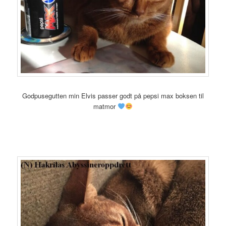
Godpusegutten min Elvis passer godt på pepsi max boksen til
matmor