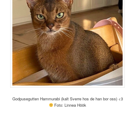
Godpusegutten Hammurabi (kalt Sverre hos de han bor oss) <3
Foto: Linnea Höök