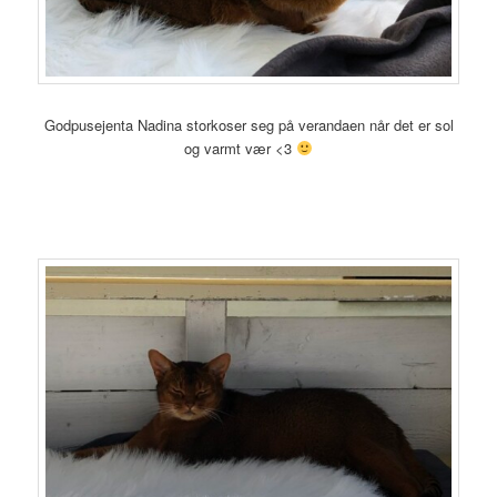
Godpusejenta Nadina storkoser seg på verandaen når det er sol
og varmt vær <3