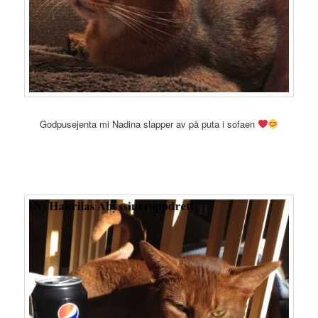
Godpusejenta mi Nadina slapper av på puta i sofaen