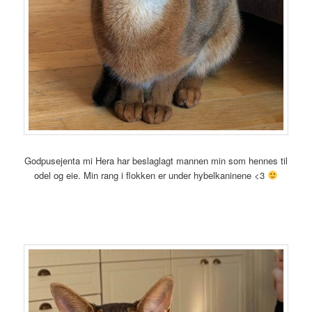
Godpusejenta mi Hera har beslaglagt mannen min som hennes til
odel og eie. Min rang i flokken er under hybelkaninene <3