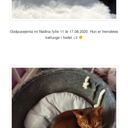
Godpusejenta mi Nadina fylte 11 år 17.08.2020. Hun er fremdeles
kattunge i hodet <3