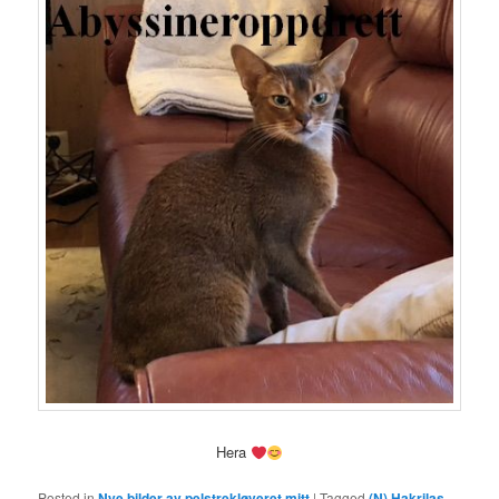
Hera
Posted in
Nye bilder av pelstrekløveret mitt
|
Tagged
(N) Hakrilas