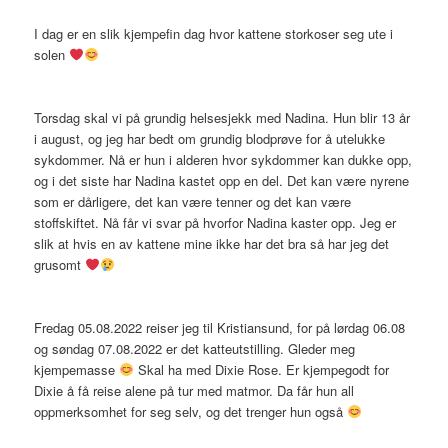
I dag er en slik kjempefin dag hvor kattene storkoser seg ute i
solen
Torsdag skal vi på grundig helsesjekk med Nadina. Hun blir 13 år
i august, og jeg har bedt om grundig blodprøve for å utelukke
sykdommer. Nå er hun i alderen hvor sykdommer kan dukke opp,
og i det siste har Nadina kastet opp en del. Det kan være nyrene
som er dårligere, det kan være tenner og det kan være
stoffskiftet. Nå får vi svar på hvorfor Nadina kaster opp. Jeg er
slik at hvis en av kattene mine ikke har det bra så har jeg det
grusomt
Fredag 05.08.2022 reiser jeg til Kristiansund, for på lørdag 06.08
og søndag 07.08.2022 er det katteutstilling. Gleder meg
kjempemasse
Skal ha med Dixie Rose. Er kjempegodt for
Dixie å få reise alene på tur med matmor. Da får hun all
oppmerksomhet for seg selv, og det trenger hun også