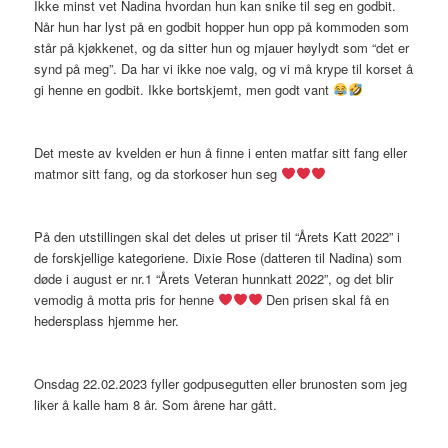
Ikke minst vet Nadina hvordan hun kan snike til seg en godbit.
Når hun har lyst på en godbit hopper hun opp på kommoden som
står på kjøkkenet, og da sitter hun og mjauer høylydt som “det er
synd på meg”. Da har vi ikke noe valg, og vi må krype til korset å
gi henne en godbit. Ikke bortskjemt, men godt vant
Det meste av kvelden er hun å finne i enten matfar sitt fang eller
matmor sitt fang, og da storkoser hun seg
På den utstillingen skal det deles ut priser til “Årets Katt 2022” i
de forskjellige kategoriene. Dixie Rose (datteren til Nadina) som
døde i august er nr.1 “Årets Veteran hunnkatt 2022”, og det blir
vemodig å motta pris for henne
Den prisen skal få en
hedersplass hjemme her.
Onsdag 22.02.2023 fyller godpusegutten eller brunosten som jeg
liker å kalle ham 8 år. Som årene har gått.