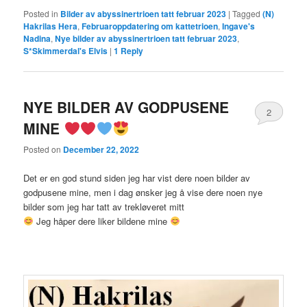
Posted in
Bilder av abyssinertrioen tatt februar 2023
|
Tagged
(N)
Hakrilas Hera
,
Februaroppdatering om kattetrioen
,
Ingave's
Nadina
,
Nye bilder av abyssinertrioen tatt februar 2023
,
S*Skimmerdal's Elvis
|
1
Reply
NYE BILDER AV GODPUSENE
2
MINE
Posted on
December 22, 2022
Det er en god stund siden jeg har vist dere noen bilder av
godpusene mine, men i dag ønsker jeg å vise dere noen nye
bilder som jeg har tatt av trekløveret mitt
Jeg håper dere liker bildene mine