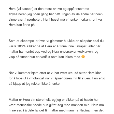
Hera (villbassen) er den mest aktive og oppfinnsomme
abyssineren jeg noen gang har hatt. Ingen av de andre har noen
sinne vært i nærheten. Her i huset må vi tenke i forkant for hva
Hera kan finne på.
Som et eksempel er hvis vi glemmer å lukke en skapdør skal du
være 100% sikker på at Hera er å finne inne i skapet, eller når
matfar har hentet opp ved og Hera undersøker vedkurven, og
visp så finner hun en vedflis som kan lekes med
Når vi kommer hjem etter at vi har vært ute, så sitter Hera klar
for å løpe ut i vindfanget når vi åpner døren inn til stuen. Hun er jo
så kjapp at jeg rekker ikke å tenke.
Matfar er Hera sin store helt, og jeg er sikker på at hadde hun
vært menneske hadde hun giftet seg med mannen min. Hera må
finne seg i å dele fanget til matfar med mamma Nadina, men det