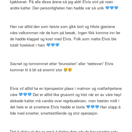
kjøkkenet. På alle disse årene så jeg aldri Elvis sint på noen
andre katter. Den personligheten han hadde var så unik
Han var alltid den som første som gikk bort og hilste gjestene
våre velkommen når de kom på besøk. Ingen fikk komme inn før
de hadde klappet og kost med Elvis. Folk som møtte Elvis ble
totalt forelsket i ham
Savnet og tomrommet etter “brunosten” eller “rødreven” Elvis
kommer til å bli så enormt stor
Elvis vil alltid ha en kjempestor plass i matmor- og matfarhjertene
våre
Det er alltid like grusomt og trist når en av våre høyt
elskede katter må vandre over regnbuebroen, men trøsten midt i
det hele er at smertene Elvis hadde er borte
Han slapp å
lide med smerter, smertestillende og stor operasjon.
Det å elske et dyr er også å hjelpe dem når de har smerter selv