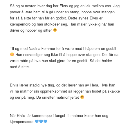
Så og si nesten hver dag har Elvis og jeg en lek mellom oss. Jeg
prøver å lære ham til å gå under en stang, hoppe over stangen
for så å sitte før han får en godbit. Dette synes Elvis er
kjempemoro og han storkoser seg. Han maler lykkelig når han
driver og hopper og sitter
Til og med Nadina kommer for å være med i håpe om en godbit
Hun nedverdiger seg ikke til å hoppe over stangen. Det får da
være måte på hva hun skal gjøre for en godbit. Så det holder
med å sitte.
Elvis lærer stadig nye ting, og det lærer han av Hera. Hvis han
vil ha matmor sin oppmerksomhet så legger han hodet på skakke
og ser på meg. Da smelter matmorhjertet
Når Elvis får komme opp i fanget til matmor koser han seg
kjempemasse