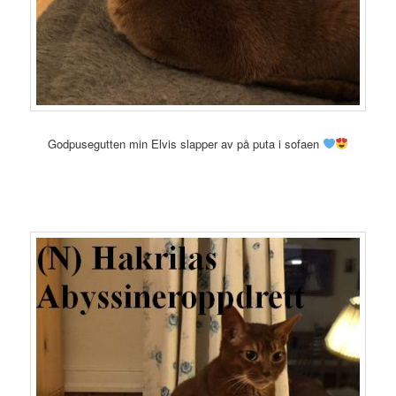
Godpusegutten min Elvis slapper av på puta i sofaen