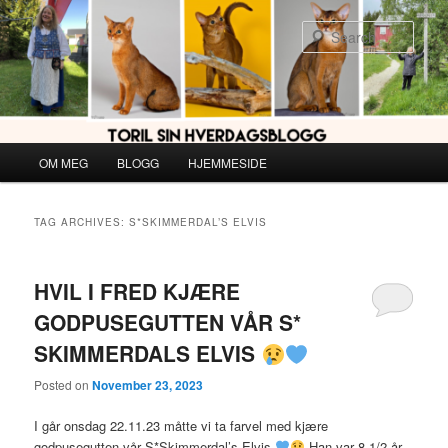
Skip
Skip
to
to
Sear
primary
secondary
content
content
Main
OM MEG
BLOGG
HJEMMESIDE
menu
TAG ARCHIVES:
S*SKIMMERDAL’S ELVIS
HVIL I FRED KJÆRE
GODPUSEGUTTEN VÅR S*
SKIMMERDALS ELVIS
Posted on
November 23, 2023
I går onsdag 22.11.23 måtte vi ta farvel med kjære
godpusegutten vår S*Skimmerdal’s Elvis
Han var 8 1/2 år