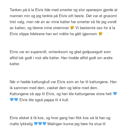
Tanken på å la Elvis lide med smerter og stor operasjon gjorde at
mannen min og jeg tenkte på Elvis sitt beste. Det var et grusomt
trist valg, men når en av mine katter har smerter så får jeg vondt
av katten, og tårene mine strømmer
Vi bestemte oss for å la
Elvis slippe lidelsene han evt måtte ha gått igjennom
Elvis var en supersnill, omtenksom og glad godpusegutt som
alltid tok godt i mot alle katter. Han trodde alltid godt om andre
katter.
Når vi hadde kattungkull var Elvis som en far til kattungene. Han
lå sammen med dem, vasket dem og lekte med dem.
Kattungene så opp til Elvis, og han ble kattungenes store helt
Elvis ble også pappa til 4 kull.
Elvis elsket å få kos, og hver gang han fikk kos så lå han og
malte lykkelig
Malingen kunne jeg høre fra stua til