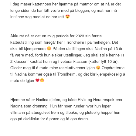
I dag maser kattetrioen her hjemme på matmor om at nå er det
lenge siden de har fått være med på bloggen, og matmor må
innfinne seg med at de har rett
Akkurat nå er det en rolig periode før 2023 sin første
katteutstilling som foregår her i Trondheim i palmehelgen. Det
skal bli kjempemoro
På den utstillingen skal Nadina på 13 år
få være med, fordi hun elsker utstillinger. Jeg skal stille henne i i
2 klasser i kastrat hunn og i veteranklassen (katter fylt 10 år).
Gleder meg til å møte mine rasekattvenner igjen
Oppdretterne
til Nadina kommer også til Trondheim, og det blir kjempekoselig å
møte de igjen
Hjemme så er Nadina sjefen, og både Elvis og Hera respekterer
Nadina som dronning. Hun får noen runder hvor hun løper
villmann på stuegulvet frem og tilbake, og plutselig hopper hun
opp på dørklinka for å prøve og få opp døren.