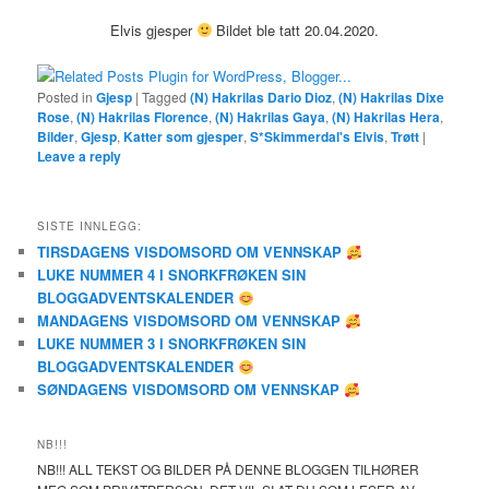
Elvis gjesper
Bildet ble tatt 20.04.2020.
Posted in
Gjesp
|
Tagged
(N) Hakrilas Dario Dioz
,
(N) Hakrilas Dixe
Rose
,
(N) Hakrilas Florence
,
(N) Hakrilas Gaya
,
(N) Hakrilas Hera
,
Bilder
,
Gjesp
,
Katter som gjesper
,
S*Skimmerdal's Elvis
,
Trøtt
|
Leave a reply
SISTE INNLEGG:
TIRSDAGENS VISDOMSORD OM VENNSKAP
LUKE NUMMER 4 I SNORKFRØKEN SIN
BLOGGADVENTSKALENDER
MANDAGENS VISDOMSORD OM VENNSKAP
LUKE NUMMER 3 I SNORKFRØKEN SIN
BLOGGADVENTSKALENDER
SØNDAGENS VISDOMSORD OM VENNSKAP
NB!!!
NB!!! ALL TEKST OG BILDER PÅ DENNE BLOGGEN TILHØRER