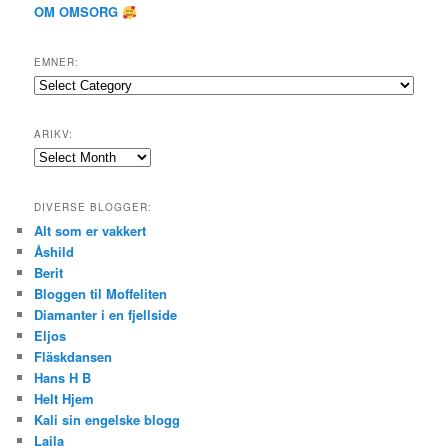
OM OMSORG
EMNER:
Emner:
ARIKV:
Arikv:
DIVERSE BLOGGER:
Alt som er vakkert
Åshild
Berit
Bloggen til Moffeliten
Diamanter i en fjellside
Eljos
Fläskdansen
Hans H B
Helt Hjem
Kali sin engelske blogg
Laila