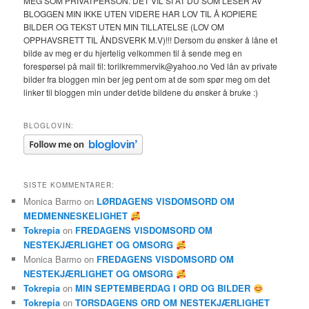
MEG SOM PRIVATPERSON. DET VIL SI AT DU SOM LESER AV
BLOGGEN MIN IKKE UTEN VIDERE HAR LOV TIL Å KOPIERE
BILDER OG TEKST UTEN MIN TILLATELSE (LOV OM
OPPHAVSRETT TIL ÅNDSVERK M.V)!!! Dersom du ønsker å låne et
bilde av meg er du hjertelig velkommen til å sende meg en
forespørsel på mail til: torilkremmervik@yahoo.no Ved lån av private
bilder fra bloggen min ber jeg pent om at de som spør meg om det
linker til bloggen min under det/de bildene du ønsker å bruke :)
BLOGLOVIN:
SISTE KOMMENTARER:
Monica Barmo
on
LØRDAGENS VISDOMSORD OM
MEDMENNESKELIGHET
Tokrepia
on
FREDAGENS VISDOMSORD OM
NESTEKJÆRLIGHET OG OMSORG
Monica Barmo
on
FREDAGENS VISDOMSORD OM
NESTEKJÆRLIGHET OG OMSORG
Tokrepia
on
MIN SEPTEMBERDAG I ORD OG BILDER
Tokrepia
on
TORSDAGENS ORD OM NESTEKJÆRLIGHET