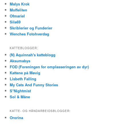
Malys Krok
Moffeliten
Ofmariel
Sila69
Skriblerier og Funderier
Wenches Fotohverdag
KATTEBLOGGER:
(N) Aquinnah's katteblogg
Aksumabys
FOD (Foreningen for omplasseringen av dyr)
Kattene på Møvig
Lisbeth Falling
My Cats And Funny Stories
S*Nightmist
Sol & Måne
KATTE- OG HÅNDARBEIDSBLOGGER:
Ororina