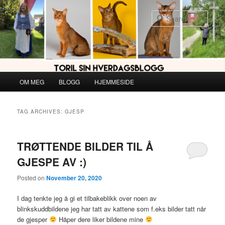
Skip
Skip
to
to
Sear
primary
secondary
content
content
Main
OM MEG
BLOGG
HJEMMESIDE
menu
TAG ARCHIVES:
GJESP
TRØTTENDE BILDER TIL Å
GJESPE AV :)
Posted on
November 20, 2020
I dag tenkte jeg å gi et tilbakeblikk over noen av
blinkskuddbildene jeg har tatt av kattene som f.eks bilder tatt når
de gjesper
Håper dere liker bildene mine