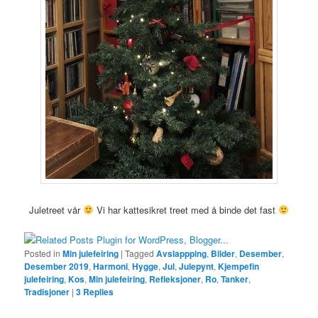
Juletreet vår
Vi har kattesikret treet med å binde det fast
Posted in
Min julefeiring
|
Tagged
Avslappping
,
Bilder
,
Desember
,
Desember 2019
,
Harmoni
,
Hygge
,
Jul
,
Julepynt
,
Kjempefin
julefeiring
,
Kos
,
Min julefeiring
,
Refleksjoner
,
Ro
,
Tanker
,
Tradisjoner
|
3
Replies