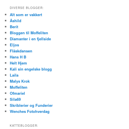
DIVERSE BLOGGER:
Alt som er vakkert
Åshild
Berit
Bloggen til Moffeliten
Diamanter i en fjellside
Eljos
Fläskdansen
Hans H B
Helt Hjem
Kali sin engelske blogg
Laila
Malys Krok
Moffeliten
Ofmariel
Sila69
Skriblerier og Funderier
Wenches Fotohverdag
KATTEBLOGGER: