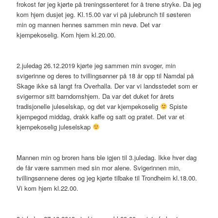
frokost før jeg kjørte på treningssenteret for å trene stryke. Da jeg
kom hjem dusjet jeg. Kl.15.00 var vi på julebrunch til søsteren
min og mannen hennes sammen min nevø. Det var
kjempekoselig. Kom hjem kl.20.00.
2.juledag 26.12.2019 kjørte jeg sammen min svoger, min
svigerinne og deres to tvillingsønner på 18 år opp til Namdal på
Skage ikke så langt fra Overhalla. Der var vi landsstedet som er
svigermor sitt barndomshjem. Da var det duket for årets
tradisjonelle juleselskap, og det var kjempekoselig
Spiste
kjempegod middag, drakk kaffe og satt og pratet. Det var et
kjempekoselig juleselskap
Mannen min og broren hans ble igjen til 3.juledag. Ikke hver dag
de får være sammen med sin mor alene. Svigerinnen min,
tvillingsønnene deres og jeg kjørte tilbake til Trondheim kl.18.00.
Vi kom hjem kl.22.00.