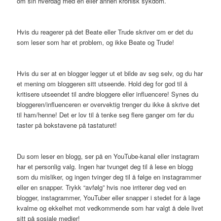
om sin hverdag med en eller annen kronisk sykdom.
Hvis du reagerer på det Beate eller Trude skriver om er det du
som leser som har et problem, og ikke Beate og Trude!
Hvis du ser at en blogger legger ut et bilde av seg selv, og du har
et mening om bloggeren sitt utseende. Hold deg for god til å
kritisere utseendet til andre bloggere eller influencere! Synes du
bloggeren/influenceren er overvektig trenger du ikke å skrive det
til ham/henne! Det er lov til å tenke seg flere ganger om før du
taster på bokstavene på tastaturet!
Du som leser en blogg, ser på en YouTube-kanal eller instagram
har et personlig valg. Ingen har tvunget deg til å lese en blogg
som du misliker, og ingen tvinger deg til å følge en instagrammer
eller en snapper. Trykk “avfølg” hvis noe irriterer deg ved en
blogger, instagrammer, YouTuber eller snapper i stedet for å lage
kvalme og ekkelhet mot vedkommende som har valgt å dele livet
sitt på sosiale medier!