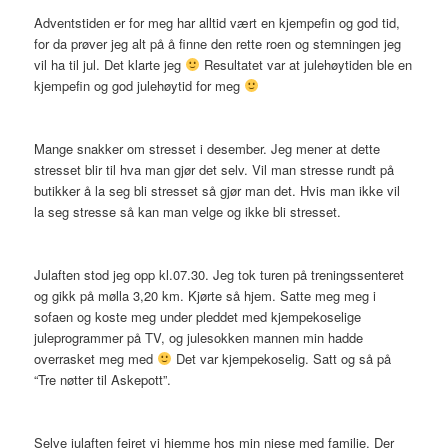
Adventstiden er for meg har alltid vært en kjempefin og god tid,
for da prøver jeg alt på å finne den rette roen og stemningen jeg
vil ha til jul. Det klarte jeg
Resultatet var at julehøytiden ble en
kjempefin og god julehøytid for meg
Mange snakker om stresset i desember. Jeg mener at dette
stresset blir til hva man gjør det selv. Vil man stresse rundt på
butikker å la seg bli stresset så gjør man det. Hvis man ikke vil
la seg stresse så kan man velge og ikke bli stresset.
Julaften stod jeg opp kl.07.30. Jeg tok turen på treningssenteret
og gikk på mølla 3,20 km. Kjørte så hjem. Satte meg meg i
sofaen og koste meg under pleddet med kjempekoselige
juleprogrammer på TV, og julesokken mannen min hadde
overrasket meg med
Det var kjempekoselig. Satt og så på
“Tre nøtter til Askepott”.
Selve julaften feiret vi hjemme hos min niese med familie. Der