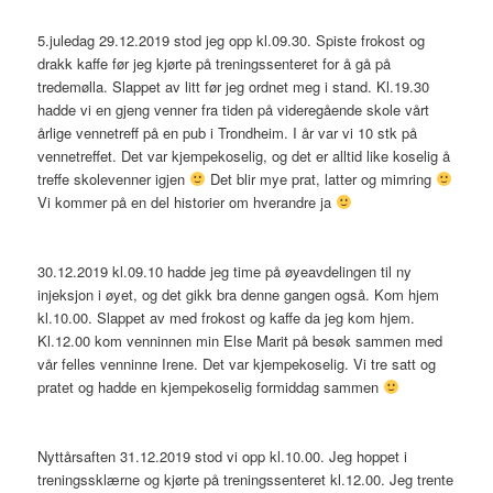
5.juledag 29.12.2019 stod jeg opp kl.09.30. Spiste frokost og
drakk kaffe før jeg kjørte på treningssenteret for å gå på
tredemølla. Slappet av litt før jeg ordnet meg i stand. Kl.19.30
hadde vi en gjeng venner fra tiden på videregående skole vårt
årlige vennetreff på en pub i Trondheim. I år var vi 10 stk på
vennetreffet. Det var kjempekoselig, og det er alltid like koselig å
treffe skolevenner igjen
Det blir mye prat, latter og mimring
Vi kommer på en del historier om hverandre ja
30.12.2019 kl.09.10 hadde jeg time på øyeavdelingen til ny
injeksjon i øyet, og det gikk bra denne gangen også. Kom hjem
kl.10.00. Slappet av med frokost og kaffe da jeg kom hjem.
Kl.12.00 kom venninnen min Else Marit på besøk sammen med
vår felles venninne Irene. Det var kjempekoselig. Vi tre satt og
pratet og hadde en kjempekoselig formiddag sammen
Nyttårsaften 31.12.2019 stod vi opp kl.10.00. Jeg hoppet i
treningssklærne og kjørte på treningssenteret kl.12.00. Jeg trente