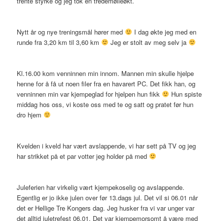
trente styrke og jeg tok en tredemølleøkt.
Nytt år og nye treningsmål hører med
I dag økte jeg med en
runde fra 3,20 km til 3,60 km
Jeg er stolt av meg selv ja
Kl.16.00 kom venninnen min innom. Mannen min skulle hjelpe
henne for å få ut noen filer fra en havarert PC. Det fikk han, og
venninnen min var kjempeglad for hjelpen hun fikk
Hun spiste
middag hos oss, vi koste oss med te og satt og pratet før hun
dro hjem
Kvelden i kveld har vært avslappende, vi har sett på TV og jeg
har strikket på et par votter jeg holder på med
Juleferien har virkelig vært kjempekoselig og avslappende.
Egentlig er jo ikke julen over før 13.dags jul. Det vil si 06.01 når
det er Hellige Tre Kongers dag. Jeg husker fra vi var unger var
det alltid juletrefest 06.01. Det var kjempemorsomt å være med