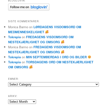
BLOGLOVIN:
SISTE KOMMENTARER:
Monica Barmo
on
LØRDAGENS VISDOMSORD OM
MEDMENNESKELIGHET
Tokrepia
on
FREDAGENS VISDOMSORD OM
NESTEKJÆRLIGHET OG OMSORG
Monica Barmo
on
FREDAGENS VISDOMSORD OM
NESTEKJÆRLIGHET OG OMSORG
Tokrepia
on
MIN SEPTEMBERDAG I ORD OG BILDER
Tokrepia
on
TORSDAGENS ORD OM NESTEKJÆRLIGHET
OM OMSORG
EMNER:
Emner:
ARIKV:
Arikv: