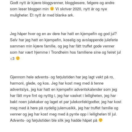
Godt nytt år kjære bloggvenner, blogglesere, følgere og andre
som leser bloggen min
Vi skriver 2020, nytt år og nye
muligheter. Et nytt år med blanke ark.
Jeg håper hver og en av dere har hatt en kjempefin og god jul?
Selv har jeg hatt en kjempefin, koselig og avslappende juleferie
sammen min kjære familie, og jeg har fått truffet gode venner
som har vært hjemme i Trondheim hos familiene sine og feiret jul
<3
Gjennom hele advents- og førjulstiden har jeg lagt vekt på ro,
harmoni, glede, og kos. Jeg har kost meg med å tenne
adventslys, jeg kar hatt en kjempefin adventskalender som jeg
har fått mye fint og nyttig i, jeg har vasket i leiligheten, jeg har
bakt noen julekaker og laget et par julekonfektgodter, jeg har kost
meg med å høre på nydelig julemusikk, jeg har truffet familie og
venner og jeg har kost meg med å pynte opp i leiligheten til jul.
Advents- og førjulstiden ble slik jeg hadde håpet på