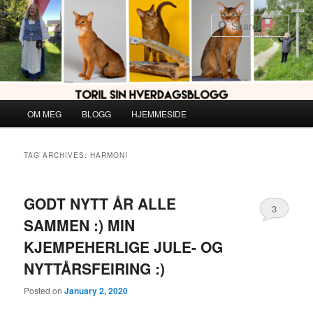
Skip
Skip
to
to
Sear
primary
secondary
content
content
Main
OM MEG
BLOGG
HJEMMESIDE
menu
TAG ARCHIVES:
HARMONI
GODT NYTT ÅR ALLE
3
SAMMEN :) MIN
KJEMPEHERLIGE JULE- OG
NYTTÅRSFEIRING :)
Posted on
January 2, 2020