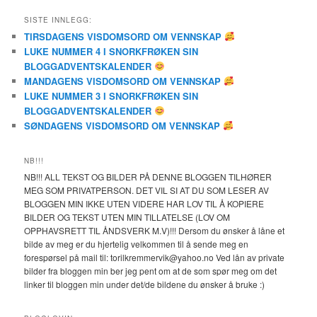
SISTE INNLEGG:
TIRSDAGENS VISDOMSORD OM VENNSKAP
LUKE NUMMER 4 I SNORKFRØKEN SIN
BLOGGADVENTSKALENDER
MANDAGENS VISDOMSORD OM VENNSKAP
LUKE NUMMER 3 I SNORKFRØKEN SIN
BLOGGADVENTSKALENDER
SØNDAGENS VISDOMSORD OM VENNSKAP
NB!!!
NB!!! ALL TEKST OG BILDER PÅ DENNE BLOGGEN TILHØRER
MEG SOM PRIVATPERSON. DET VIL SI AT DU SOM LESER AV
BLOGGEN MIN IKKE UTEN VIDERE HAR LOV TIL Å KOPIERE
BILDER OG TEKST UTEN MIN TILLATELSE (LOV OM
OPPHAVSRETT TIL ÅNDSVERK M.V)!!! Dersom du ønsker å låne et
bilde av meg er du hjertelig velkommen til å sende meg en
forespørsel på mail til: torilkremmervik@yahoo.no Ved lån av private
bilder fra bloggen min ber jeg pent om at de som spør meg om det
linker til bloggen min under det/de bildene du ønsker å bruke :)