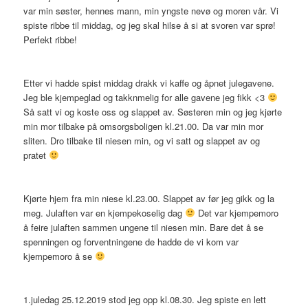
var min søster, hennes mann, min yngste nevø og moren vår. Vi
spiste ribbe til middag, og jeg skal hilse å si at svoren var sprø!
Perfekt ribbe!
Etter vi hadde spist middag drakk vi kaffe og åpnet julegavene.
Jeg ble kjempeglad og takknmelig for alle gavene jeg fikk <3
Så satt vi og koste oss og slappet av. Søsteren min og jeg kjørte
min mor tilbake på omsorgsboligen kl.21.00. Da var min mor
sliten. Dro tilbake til niesen min, og vi satt og slappet av og
pratet
Kjørte hjem fra min niese kl.23.00. Slappet av før jeg gikk og la
meg. Julaften var en kjempekoselig dag
Det var kjempemoro
å feire julaften sammen ungene til niesen min. Bare det å se
spenningen og forventningene de hadde de vi kom var
kjempemoro å se
1.juledag 25.12.2019 stod jeg opp kl.08.30. Jeg spiste en lett