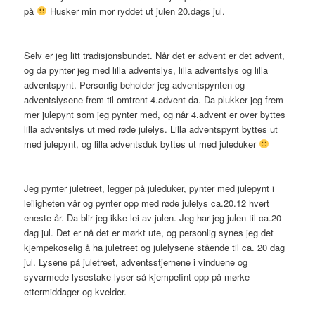
på
Husker min mor ryddet ut julen 20.dags jul.
Selv er jeg litt tradisjonsbundet. Når det er advent er det advent,
og da pynter jeg med lilla adventslys, lilla adventslys og lilla
adventspynt. Personlig beholder jeg adventspynten og
adventslysene frem til omtrent 4.advent da. Da plukker jeg frem
mer julepynt som jeg pynter med, og når 4.advent er over byttes
lilla adventslys ut med røde julelys. Lilla adventspynt byttes ut
med julepynt, og lilla adventsduk byttes ut med juleduker
Jeg pynter juletreet, legger på juleduker, pynter med julepynt i
leiligheten vår og pynter opp med røde julelys ca.20.12 hvert
eneste år. Da blir jeg ikke lei av julen. Jeg har jeg julen til ca.20
dag jul. Det er nå det er mørkt ute, og personlig synes jeg det
kjempekoselig å ha juletreet og julelysene stående til ca. 20 dag
jul. Lysene på juletreet, adventsstjernene i vinduene og
syvarmede lysestake lyser så kjempefint opp på mørke
ettermiddager og kvelder.