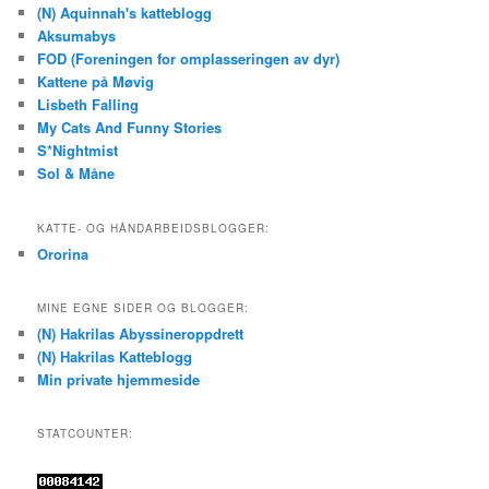
(N) Aquinnah's katteblogg
Aksumabys
FOD (Foreningen for omplasseringen av dyr)
Kattene på Møvig
Lisbeth Falling
My Cats And Funny Stories
S*Nightmist
Sol & Måne
KATTE- OG HÅNDARBEIDSBLOGGER:
Ororina
MINE EGNE SIDER OG BLOGGER:
(N) Hakrilas Abyssineroppdrett
(N) Hakrilas Katteblogg
Min private hjemmeside
STATCOUNTER: