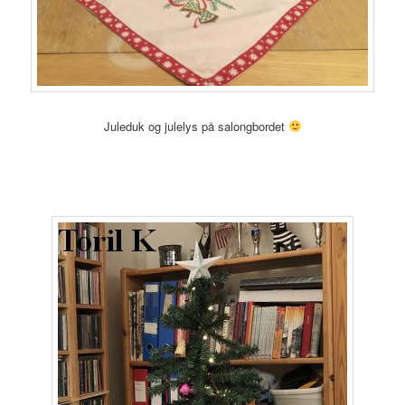
Juleduk og julelys på salongbordet