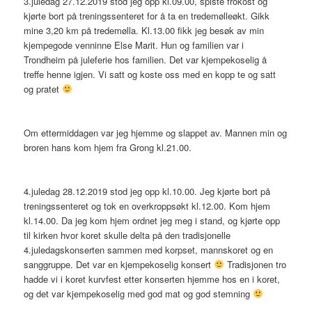
3.juledag 27.12.2019 stod jeg opp kl.09.00, spiste frokost og
kjørte bort på treningssenteret for å ta en tredemølleøkt. Gikk
mine 3,20 km på tredemølla. Kl.13.00 fikk jeg besøk av min
kjempegode venninne Else Marit. Hun og familien var i
Trondheim på juleferie hos familien. Det var kjempekoselig å
treffe henne igjen. Vi satt og koste oss med en kopp te og satt
og pratet
Om ettermiddagen var jeg hjemme og slappet av. Mannen min og
broren hans kom hjem fra Grong kl.21.00.
4.juledag 28.12.2019 stod jeg opp kl.10.00. Jeg kjørte bort på
treningssenteret og tok en overkroppsøkt kl.12.00. Kom hjem
kl.14.00. Da jeg kom hjem ordnet jeg meg i stand, og kjørte opp
til kirken hvor koret skulle delta på den tradisjonelle
4.juledagskonserten sammen med korpset, mannskoret og en
sanggruppe. Det var en kjempekoselig konsert
Tradisjonen tro
hadde vi i koret kurvfest etter konserten hjemme hos en i koret,
og det var kjempekoselig med god mat og god stemning