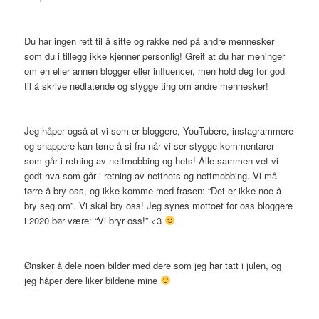
Du har ingen rett til å sitte og rakke ned på andre mennesker
som du i tillegg ikke kjenner personlig! Greit at du har meninger
om en eller annen blogger eller influencer, men hold deg for god
til å skrive nedlatende og stygge ting om andre mennesker!
Jeg håper også at vi som er bloggere, YouTubere, instagrammere
og snappere kan tørre å si fra når vi ser stygge kommentarer
som går i retning av nettmobbing og hets! Alle sammen vet vi
godt hva som går i retning av netthets og nettmobbing. Vi må
tørre å bry oss, og ikke komme med frasen: “Det er ikke noe å
bry seg om”. Vi skal bry oss! Jeg synes mottoet for oss bloggere
i 2020 bør være: “Vi bryr oss!” <3
Ønsker å dele noen bilder med dere som jeg har tatt i julen, og
jeg håper dere liker bildene mine