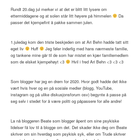
Rundt 20.dag jul merker vi at det er blitt litt lysere om
ettermiddagene og at solen står litt høyere på himmelen
Da
passer det kjempefint å pakke sammen julen.
1.juledag kom den triste beskjeden om at Ari Behn hadde tatt sitt
eget liv
Huff
Jeg føler inderlig med hans nærmeste familie,
og tankene mine går til de som har mistet en kjær familiemedlem
som de elsket kjempehøyt <3
Hvil i fred Ari Behn <3 <3 <3
Som blogger har jeg en drøm for 2020. Hvor godt hadde det ikke
vært hvis hver og en på sosiale medier (blogg, YouTube,
instagram og på ulike diskusjonsforum osv) begynte å passe på
seg selv i stedet for å være politi og påpassere for alle andre!
La nå bloggeren Beate som blogger åpent om sine psykiske
lidelser få lov til å blogge om det. Det skader ikke deg om Beate
skriver om sin hverdag som psykisk syk, eller om Trude skriver