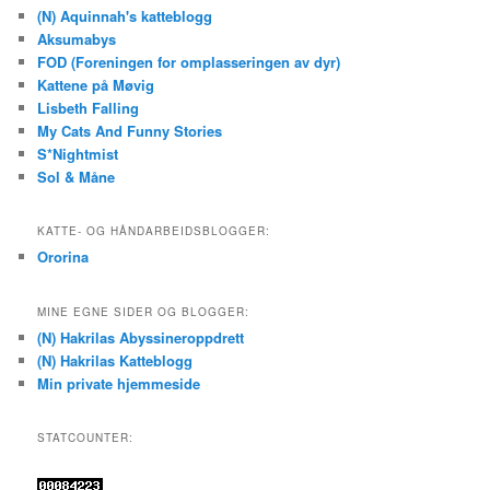
(N) Aquinnah's katteblogg
Aksumabys
FOD (Foreningen for omplasseringen av dyr)
Kattene på Møvig
Lisbeth Falling
My Cats And Funny Stories
S*Nightmist
Sol & Måne
KATTE- OG HÅNDARBEIDSBLOGGER:
Ororina
MINE EGNE SIDER OG BLOGGER:
(N) Hakrilas Abyssineroppdrett
(N) Hakrilas Katteblogg
Min private hjemmeside
STATCOUNTER: