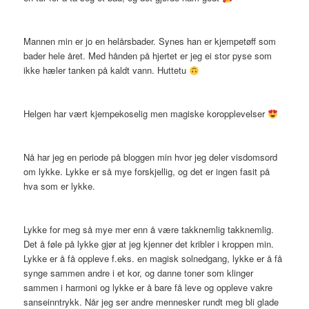
Mannen min er jo en helårsbader. Synes han er kjempetøff som
bader hele året. Med hånden på hjertet er jeg ei stor pyse som
ikke hæler tanken på kaldt vann. Huttetu
Helgen har vært kjempekoselig men magiske koropplevelser
Nå har jeg en periode på bloggen min hvor jeg deler visdomsord
om lykke. Lykke er så mye forskjellig, og det er ingen fasit på
hva som er lykke.
Lykke for meg så mye mer enn å være takknemlig takknemlig.
Det å føle på lykke gjør at jeg kjenner det kribler i kroppen min.
Lykke er å få oppleve f.eks. en magisk solnedgang, lykke er å få
synge sammen andre i et kor, og danne toner som klinger
sammen i harmoni og lykke er å bare få leve og oppleve vakre
sanseinntrykk. Når jeg ser andre mennesker rundt meg bli glade