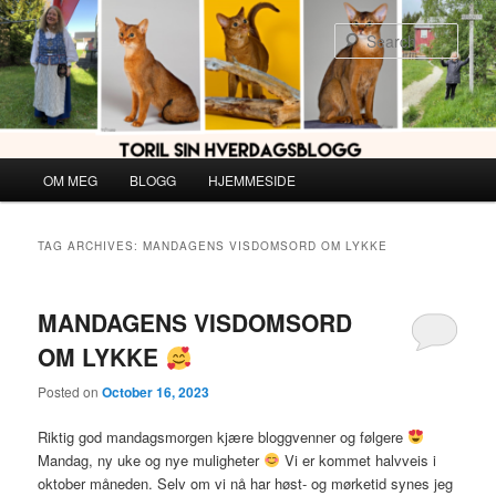
Skip
Skip
to
to
Sear
primary
secondary
content
content
Main
OM MEG
BLOGG
HJEMMESIDE
menu
TAG ARCHIVES:
MANDAGENS VISDOMSORD OM LYKKE
MANDAGENS VISDOMSORD
OM LYKKE
Posted on
October 16, 2023
Riktig god mandagsmorgen kjære bloggvenner og følgere
Mandag, ny uke og nye muligheter
Vi er kommet halvveis i
oktober måneden. Selv om vi nå har høst- og mørketid synes jeg