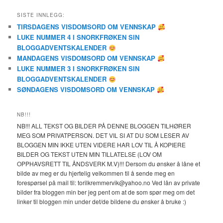
SISTE INNLEGG:
TIRSDAGENS VISDOMSORD OM VENNSKAP
LUKE NUMMER 4 I SNORKFRØKEN SIN
BLOGGADVENTSKALENDER
MANDAGENS VISDOMSORD OM VENNSKAP
LUKE NUMMER 3 I SNORKFRØKEN SIN
BLOGGADVENTSKALENDER
SØNDAGENS VISDOMSORD OM VENNSKAP
NB!!!
NB!!! ALL TEKST OG BILDER PÅ DENNE BLOGGEN TILHØRER
MEG SOM PRIVATPERSON. DET VIL SI AT DU SOM LESER AV
BLOGGEN MIN IKKE UTEN VIDERE HAR LOV TIL Å KOPIERE
BILDER OG TEKST UTEN MIN TILLATELSE (LOV OM
OPPHAVSRETT TIL ÅNDSVERK M.V)!!! Dersom du ønsker å låne et
bilde av meg er du hjertelig velkommen til å sende meg en
forespørsel på mail til: torilkremmervik@yahoo.no Ved lån av private
bilder fra bloggen min ber jeg pent om at de som spør meg om det
linker til bloggen min under det/de bildene du ønsker å bruke :)