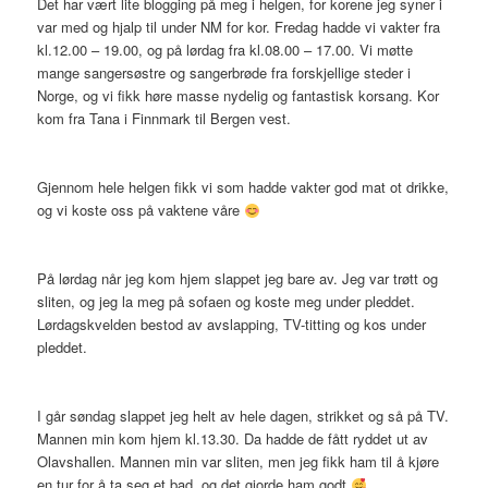
Det har vært lite blogging på meg i helgen, for korene jeg syner i
var med og hjalp til under NM for kor. Fredag hadde vi vakter fra
kl.12.00 – 19.00, og på lørdag fra kl.08.00 – 17.00. Vi møtte
mange sangersøstre og sangerbrøde fra forskjellige steder i
Norge, og vi fikk høre masse nydelig og fantastisk korsang. Kor
kom fra Tana i Finnmark til Bergen vest.
Gjennom hele helgen fikk vi som hadde vakter god mat ot drikke,
og vi koste oss på vaktene våre
På lørdag når jeg kom hjem slappet jeg bare av. Jeg var trøtt og
sliten, og jeg la meg på sofaen og koste meg under pleddet.
Lørdagskvelden bestod av avslapping, TV-titting og kos under
pleddet.
I går søndag slappet jeg helt av hele dagen, strikket og så på TV.
Mannen min kom hjem kl.13.30. Da hadde de fått ryddet ut av
Olavshallen. Mannen min var sliten, men jeg fikk ham til å kjøre
en tur for å ta seg et bad, og det gjorde ham godt