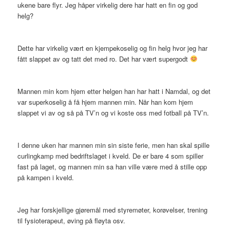
ukene bare flyr. Jeg håper virkelig dere har hatt en fin og god
helg?
Dette har virkelig vært en kjempekoselig og fin helg hvor jeg har
fått slappet av og tatt det med ro. Det har vært supergodt
Mannen min kom hjem etter helgen han har hatt i Namdal, og det
var superkoselig å få hjem mannen min. Når han kom hjem
slappet vi av og så på TV’n og vi koste oss med fotball på TV’n.
I denne uken har mannen min sin siste ferie, men han skal spille
curlingkamp med bedriftslaget i kveld. De er bare 4 som spiller
fast på laget, og mannen min sa han ville være med å stille opp
på kampen i kveld.
Jeg har forskjellige gjøremål med styremøter, korøvelser, trening
til fysioterapeut, øving på fløyta osv.