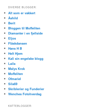
DIVERSE BLOGGER:
Alt som er vakkert
Åshild
Berit
Bloggen til Moffeliten
Diamanter i en fjellside
Eljos
Fläskdansen
Hans H B
Helt Hjem
Kali sin engelske blogg
Laila
Malys Krok
Moffeliten
Ofmariel
Sila69
Skriblerier og Funderier
Wenches Fotohverdag
KATTEBLOGGER: