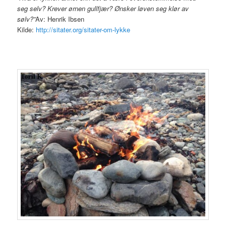
seg selv? Krever ørnen gullfjær? Ønsker løven seg klør av
sølv?”
Av: Henrik Ibsen
Kilde:
http://sitater.org/sitater-om-lykke