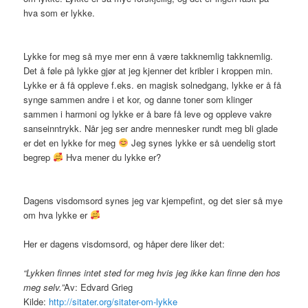
hva som er lykke.
Lykke for meg så mye mer enn å være takknemlig takknemlig.
Det å føle på lykke gjør at jeg kjenner det kribler i kroppen min.
Lykke er å få oppleve f.eks. en magisk solnedgang, lykke er å få
synge sammen andre i et kor, og danne toner som klinger
sammen i harmoni og lykke er å bare få leve og oppleve vakre
sanseinntrykk. Når jeg ser andre mennesker rundt meg bli glade
er det en lykke for meg
Jeg synes lykke er så uendelig stort
begrep
Hva mener du lykke er?
Dagens visdomsord synes jeg var kjempefint, og det sier så mye
om hva lykke er
Her er dagens visdomsord, og håper dere liker det:
“Lykken finnes intet sted for meg hvis jeg ikke kan finne den hos
meg selv.”
Av: Edvard Grieg
Kilde:
http://sitater.org/sitater-om-lykke