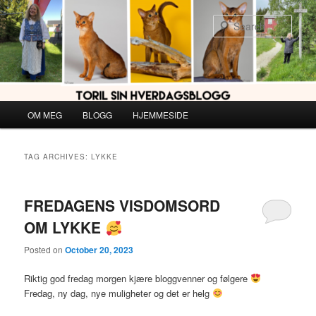
Skip
Skip
to
to
Sear
primary
secondary
content
content
Main
OM MEG
BLOGG
HJEMMESIDE
menu
TAG ARCHIVES:
LYKKE
FREDAGENS VISDOMSORD
OM LYKKE
Posted on
October 20, 2023
Riktig god fredag morgen kjære bloggvenner og følgere
Fredag, ny dag, nye muligheter og det er helg