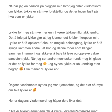
Nå har jeg en periode på bloggen min hvor jeg deler visdomsord
om lykke. Lykke er så mye forskjellig, og det er ingen fasit på
hva som er lykke.
Lykke for meg så mye mer enn å være takknemlig takknemlig.
Det å føle på lykke gjør at jeg kjenner det kribler i kroppen min.
Lykke er å få oppleve f.eks. en magisk solnedgang, lykke er å få
synge sammen andre i et kor, og danne toner som klinger
sammen i harmoni og lykke er å bare få leve og oppleve vakre
sanseinntrykk. Når jeg ser andre mennesker rundt meg bli glade
er det en lykke for meg
Jeg synes lykke er så uendelig stort
begrep
Hva mener du lykke er?
Dagens visdomsord synes jeg var kjempefint, og det sier så mye
om hva lykke er
Her er dagens visdomsord, og håper dere liker det:
“Hva er lykken annet enn det å være i overenstemmelse med