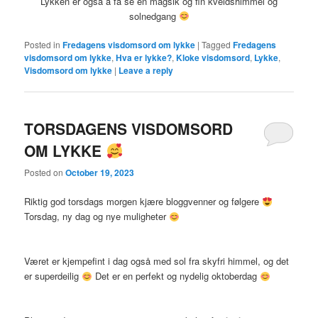
Lykken er også å få se en magsik og fin kveldshimmel og
solnedgang
Posted in
Fredagens visdomsord om lykke
|
Tagged
Fredagens
visdomsord om lykke
,
Hva er lykke?
,
Kloke visdomsord
,
Lykke
,
Visdomsord om lykke
|
Leave a reply
TORSDAGENS VISDOMSORD
OM LYKKE
Posted on
October 19, 2023
Riktig god torsdags morgen kjære bloggvenner og følgere
Torsdag, ny dag og nye muligheter
Været er kjempefint i dag også med sol fra skyfri himmel, og det
er superdeilig
Det er en perfekt og nydelig oktoberdag