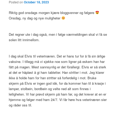
Posted on
October 18, 2023
Riktig god onsdags morgen kjære bloggvenner og følgere
Onsdag, ny dag og nye muligheter
Det regner ute i dag også, men i følge værmeldingen skal vi få se
solen litt innimellom.
I dag skal Elvis til veterinæren. Det er hans tur for å få sin årlige
vaksine. I tillegg må vi sjekke noe som ligner på eskem han har
fått på magen. Mest sannsynlig er det fòrallergi. Elvis er så sterk
at det er håpløst å gi ham tabletter. Han stritter i mot. Jeg klarer
ikke å holde ham for han stritter så forferdelig i mot. Bruke
skjerm på Elvis er ingen god idè, for da kommer han til å krasje i
lamper, stolbein, bordbein og velte ned alt som finnes i
leiligheten. Vi har prøvd skjerm på ham før, og det krever at en er
hjemme og følger med ham 24/7. Vi får høre hva veterinæren sier
og råder oss til.