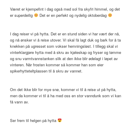
Været er kjempefint i dag også med sol fra skyfri himmel, og det
er superdeilig
Det er en perfekt og nydelig oktoberdag
I dag reiser vi på hytta. Det er en stund siden vi har vært der nå,
og nå ønsker vi å reise utover. Vi skal få lagt duk og bark for å ta
knekken på ugresset som vokser hemningsløst. I tillegg skal vi
vinterklargjøre hytta med å skru av kjøleskap og fryser og tømme
og snu varmtvannstanken slik at den ikke blir ødelagt i løpet av
vinteren. Når frosten kommer så kommer han som eier
spikerhytteteltplassen til å skru av vannet.
Om det ikke blir for mye snø, kommer vi til å reise ut på hytta,
men da kommer vi til å ha med oss en stor vanndunk som vi kan
få vann av.
Ser frem til helgen på hytta