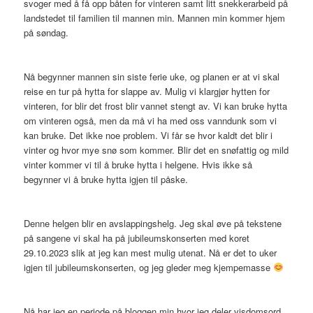
svoger med å få opp båten for vinteren samt litt snekkerarbeid på
landstedet til familien til mannen min. Mannen min kommer hjem
på søndag.
Nå begynner mannen sin siste ferie uke, og planen er at vi skal
reise en tur på hytta for slappe av. Mulig vi klargjør hytten for
vinteren, for blir det frost blir vannet stengt av. Vi kan bruke hytta
om vinteren også, men da må vi ha med oss vanndunk som vi
kan bruke. Det ikke noe problem. Vi får se hvor kaldt det blir i
vinter og hvor mye snø som kommer. Blir det en snøfattig og mild
vinter kommer vi til å bruke hytta i helgene. Hvis ikke så
begynner vi å bruke hytta igjen til påske.
Denne helgen blir en avslappingshelg. Jeg skal øve på tekstene
på sangene vi skal ha på jubileumskonserten med koret
29.10.2023 slik at jeg kan mest mulig utenat. Nå er det to uker
igjen til jubileumskonserten, og jeg gleder meg kjempemasse
Nå har jeg en periode på bloggen min hvor jeg deler visdomsord