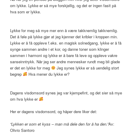
om lykke. Lykke er så mye forskjellig, og det er ingen fasit på
hva som er lykke.
Lykke for meg så mye mer enn å være takknemlig takknemlig.
Det å føle på lykke gjør at jeg kjenner det kribler i kroppen min.
Lykke er å få oppleve f.eks. en magisk solnedgang, lykke er å få
synge sammen andre i et kor, og danne toner som klinger
sammen i harmoni og lykke er å bare få leve og oppleve vakre
sanseinntrykk. Når jeg ser andre mennesker rundt meg bli glade
er det en lykke for meg
Jeg synes lykke er så uendelig stort
begrep
Hva mener du lykke er?
Dagens visdomsord synes jeg var kjempefint, og det sier så mye
om hva lykke er
Her er dagens visdomsord, og håper dere liker det:
“Lykken er som et kyss – man må dele den for å ha den.”
Av:
Olivio Santoro