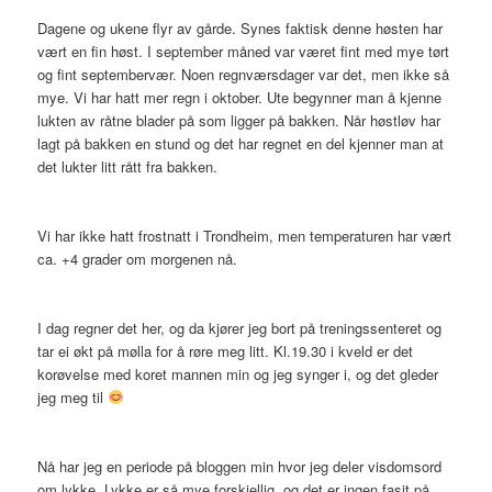
Dagene og ukene flyr av gårde. Synes faktisk denne høsten har
vært en fin høst. I september måned var været fint med mye tørt
og fint septembervær. Noen regnværsdager var det, men ikke så
mye. Vi har hatt mer regn i oktober. Ute begynner man å kjenne
lukten av råtne blader på som ligger på bakken. Når høstløv har
lagt på bakken en stund og det har regnet en del kjenner man at
det lukter litt rått fra bakken.
Vi har ikke hatt frostnatt i Trondheim, men temperaturen har vært
ca. +4 grader om morgenen nå.
I dag regner det her, og da kjører jeg bort på treningssenteret og
tar ei økt på mølla for å røre meg litt. Kl.19.30 i kveld er det
korøvelse med koret mannen min og jeg synger i, og det gleder
jeg meg til
Nå har jeg en periode på bloggen min hvor jeg deler visdomsord
om lykke. Lykke er så mye forskjellig, og det er ingen fasit på