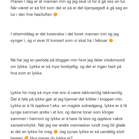
Planen i dag er at mannen min og jeg skal ut for å gå oss en tur.
Når været er så fint som det er så er det kjempegodt å gå seg en
tur i den fine høstluften
I ettermiddag er det korøvelse i det koret mannen min og jeg
synger i, og vi øver til konsert som vi skal ha i februar
Nå har jeg en periode på bloggen min hvor jeg deler visdomsord
om lykke. Lykke er så mye forskjellig, og det er ingen fasit på
hva som er lykke.
Lykke for meg så mye mer enn å være takknemlig takknemlig.
Det å føle på lykke gjør at jeg kjenner det kribler i kroppen min.
Lykke er å få oppleve f.eks. en magisk solnedgang, lykke er å få
synge sammen andre i et kor, og danne toner som klinger
sammen i harmoni og lykke er å bare få leve og oppleve vakre
sanseinntrykk. Når jeg ser andre mennesker rundt meg bli glade
er det en lykke for meg
Jeg synes lykke er så uendelig stort
begrep
Hva mener du lykke er?