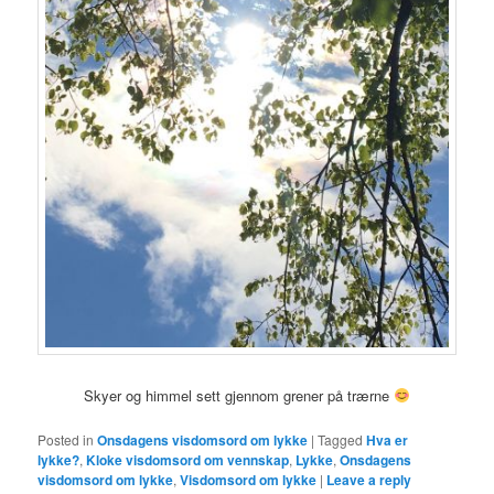
Skyer og himmel sett gjennom grener på trærne
Posted in
Onsdagens visdomsord om lykke
|
Tagged
Hva er
lykke?
,
Kloke visdomsord om vennskap
,
Lykke
,
Onsdagens
visdomsord om lykke
,
Visdomsord om lykke
|
Leave a reply