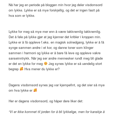
Nå har jeg en periode på bloggen min hvor jeg deler visdomsord
om lykke. Lykke er så mye forskjellig, og det er ingen fasit på
hva som er lykke.
Lykke for meg så mye mer enn å være takknemlig takknemlig.
Det å føle på lykke gjør at jeg kjenner det kribler i kroppen min.
Lykke er å få oppleve f.eks. en magisk solnedgang, lykke er å få
synge sammen andre i et kor, og danne toner som klinger
sammen i harmoni og lykke er å bare få leve og oppleve vakre
sanseinntrykk. Når jeg ser andre mennesker rundt meg bli glade
er det en lykke for meg
Jeg synes lykke er så uendelig stort
begrep
Hva mener du lykke er?
Dagens visdomsord synes jeg var kjempefint, og det sier så mye
om hva lykke er
Her er dagens visdomsord, og håper dere liker det:
“Vi er ikke kommet til jorden for å bli lykkelige, men for kanskje å