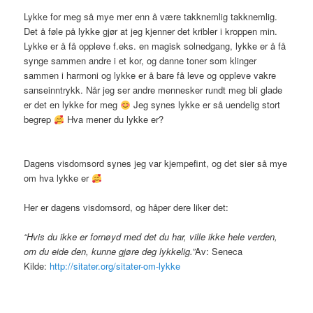
Lykke for meg så mye mer enn å være takknemlig takknemlig.
Det å føle på lykke gjør at jeg kjenner det kribler i kroppen min.
Lykke er å få oppleve f.eks. en magisk solnedgang, lykke er å få
synge sammen andre i et kor, og danne toner som klinger
sammen i harmoni og lykke er å bare få leve og oppleve vakre
sanseinntrykk. Når jeg ser andre mennesker rundt meg bli glade
er det en lykke for meg
Jeg synes lykke er så uendelig stort
begrep
Hva mener du lykke er?
Dagens visdomsord synes jeg var kjempefint, og det sier så mye
om hva lykke er
Her er dagens visdomsord, og håper dere liker det:
“Hvis du ikke er fornøyd med det du har, ville ikke hele verden,
om du eide den, kunne gjøre deg lykkelig.”
Av: Seneca
Kilde:
http://sitater.org/sitater-om-lykke