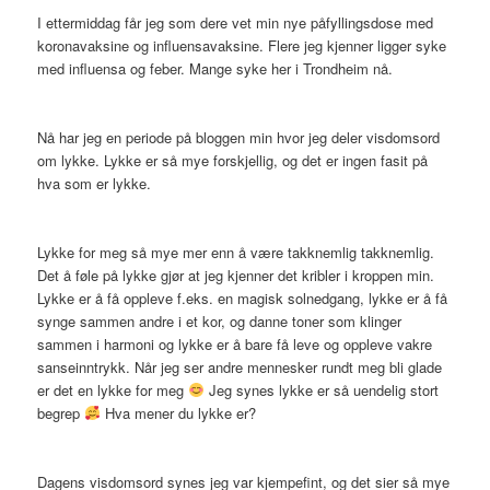
I ettermiddag får jeg som dere vet min nye påfyllingsdose med
koronavaksine og influensavaksine. Flere jeg kjenner ligger syke
med influensa og feber. Mange syke her i Trondheim nå.
Nå har jeg en periode på bloggen min hvor jeg deler visdomsord
om lykke. Lykke er så mye forskjellig, og det er ingen fasit på
hva som er lykke.
Lykke for meg så mye mer enn å være takknemlig takknemlig.
Det å føle på lykke gjør at jeg kjenner det kribler i kroppen min.
Lykke er å få oppleve f.eks. en magisk solnedgang, lykke er å få
synge sammen andre i et kor, og danne toner som klinger
sammen i harmoni og lykke er å bare få leve og oppleve vakre
sanseinntrykk. Når jeg ser andre mennesker rundt meg bli glade
er det en lykke for meg
Jeg synes lykke er så uendelig stort
begrep
Hva mener du lykke er?
Dagens visdomsord synes jeg var kjempefint, og det sier så mye