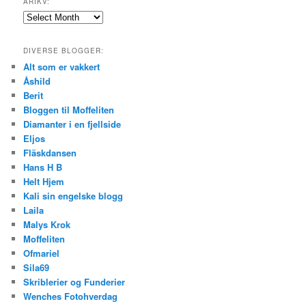
ARIKV:
Arikv:
DIVERSE BLOGGER:
Alt som er vakkert
Åshild
Berit
Bloggen til Moffeliten
Diamanter i en fjellside
Eljos
Fläskdansen
Hans H B
Helt Hjem
Kali sin engelske blogg
Laila
Malys Krok
Moffeliten
Ofmariel
Sila69
Skriblerier og Funderier
Wenches Fotohverdag