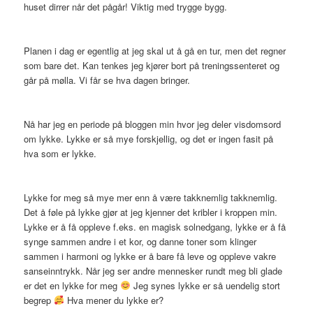
huset dirrer når det pågår! Viktig med trygge bygg.
Planen i dag er egentlig at jeg skal ut å gå en tur, men det regner
som bare det. Kan tenkes jeg kjører bort på treningssenteret og
går på mølla. Vi får se hva dagen bringer.
Nå har jeg en periode på bloggen min hvor jeg deler visdomsord
om lykke. Lykke er så mye forskjellig, og det er ingen fasit på
hva som er lykke.
Lykke for meg så mye mer enn å være takknemlig takknemlig.
Det å føle på lykke gjør at jeg kjenner det kribler i kroppen min.
Lykke er å få oppleve f.eks. en magisk solnedgang, lykke er å få
synge sammen andre i et kor, og danne toner som klinger
sammen i harmoni og lykke er å bare få leve og oppleve vakre
sanseinntrykk. Når jeg ser andre mennesker rundt meg bli glade
er det en lykke for meg
Jeg synes lykke er så uendelig stort
begrep
Hva mener du lykke er?