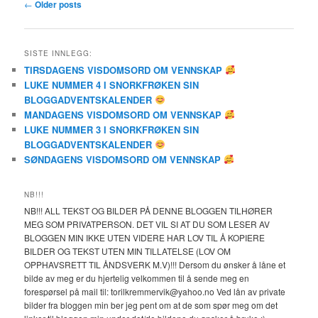
Post
←
Older posts
navigation
SISTE INNLEGG:
TIRSDAGENS VISDOMSORD OM VENNSKAP
LUKE NUMMER 4 I SNORKFRØKEN SIN
BLOGGADVENTSKALENDER
MANDAGENS VISDOMSORD OM VENNSKAP
LUKE NUMMER 3 I SNORKFRØKEN SIN
BLOGGADVENTSKALENDER
SØNDAGENS VISDOMSORD OM VENNSKAP
NB!!!
NB!!! ALL TEKST OG BILDER PÅ DENNE BLOGGEN TILHØRER
MEG SOM PRIVATPERSON. DET VIL SI AT DU SOM LESER AV
BLOGGEN MIN IKKE UTEN VIDERE HAR LOV TIL Å KOPIERE
BILDER OG TEKST UTEN MIN TILLATELSE (LOV OM
OPPHAVSRETT TIL ÅNDSVERK M.V)!!! Dersom du ønsker å låne et
bilde av meg er du hjertelig velkommen til å sende meg en
forespørsel på mail til: torilkremmervik@yahoo.no Ved lån av private
bilder fra bloggen min ber jeg pent om at de som spør meg om det