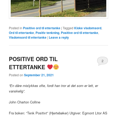
Posted in
Positive ord til ettertanke
|
Tagged
Kloke visdomsord
,
Ord til ettertanke
,
Positiv tenkning
,
Positive ord til ettertanke
,
Visdomsord til ettertanke
|
Leave a reply
POSITIVE ORD TIL
2
ETTERTANKE
Posted on
September 21, 2021
“En dåre mislykkes ofte, fordi han tror at det som er lett, er
vanskelig”.
John Charton Colline
Fra boken: “Tenk Positivt” (Hjertebøker) Utgiver: Egmont Litor AS