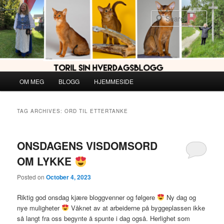
Skip
Skip
to
to
Sear
primary
secondary
content
content
Main
OM MEG
BLOGG
HJEMMESIDE
menu
TAG ARCHIVES:
ORD TIL ETTERTANKE
ONSDAGENS VISDOMSORD
OM LYKKE
Posted on
October 4, 2023
Riktig god onsdag kjære bloggvenner og følgere
Ny dag og
nye muligheter
Våknet av at arbeiderne på byggeplassen ikke
så langt fra oss begynte å spunte i dag også. Herlighet som