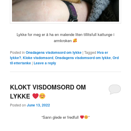
Lykke for meg er å ha en malende liten tillitsfull kattunge i
armkroken
Posted in
Onsdagens visdomsord om lykke
|
Tagged
Hva er
lykke?
,
Kloke visdomsord
,
Onsdagens visdomsord om lykke
,
Ord
til ettertanke
|
Leave a reply
KLOKT VISDOMSORD OM
LYKKE
Posted on
June 13, 2022
“Sann glede er fredfull
”