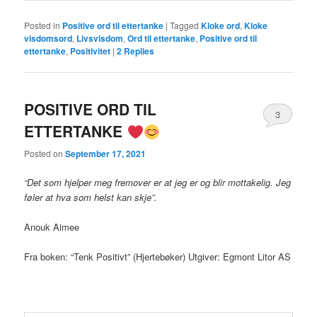
Posted in
Positive ord til ettertanke
|
Tagged
Kloke ord
,
Kloke
visdomsord
,
Livsvisdom
,
Ord til ettertanke
,
Positive ord til
ettertanke
,
Positivitet
|
2
Replies
POSITIVE ORD TIL
3
ETTERTANKE
Posted on
September 17, 2021
“Det som hjelper meg fremover er at jeg er og blir mottakelig. Jeg
føler at hva som helst kan skje”.
Anouk Aimee
Fra boken: “Tenk Positivt” (Hjertebøker) Utgiver: Egmont Litor AS