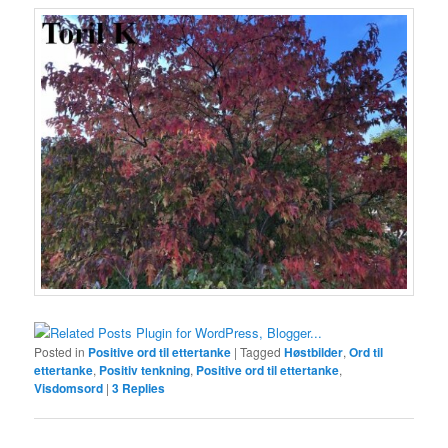
Posted in
Positive ord til ettertanke
|
Tagged
Høstbilder
,
Ord til
ettertanke
,
Positiv tenkning
,
Positive ord til ettertanke
,
Visdomsord
|
3
Replies