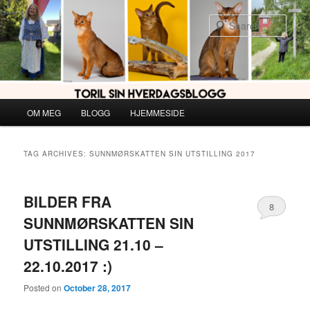
Skip
Skip
to
to
Sear
primary
secondary
content
content
Main
OM MEG
BLOGG
HJEMMESIDE
menu
TAG ARCHIVES:
SUNNMØRSKATTEN SIN UTSTILLING 2017
BILDER FRA
8
SUNNMØRSKATTEN SIN
UTSTILLING 21.10 –
22.10.2017 :)
Posted on
October 28, 2017