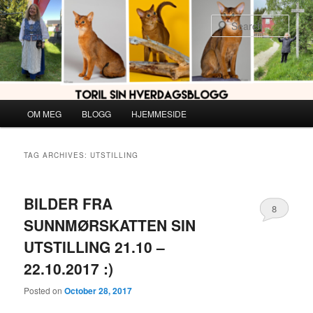
Skip
Skip
to
to
Sear
primary
secondary
content
content
Main
OM MEG
BLOGG
HJEMMESIDE
menu
TAG ARCHIVES:
UTSTILLING
BILDER FRA
8
SUNNMØRSKATTEN SIN
UTSTILLING 21.10 –
22.10.2017 :)
Posted on
October 28, 2017