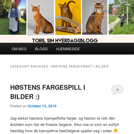
Skip
Skip
to
to
Sear
primary
secondary
content
content
Main
OM MEG
BLOGG
HJEMMESIDE
menu
CATEGORY ARCHIVES:
HØSTENS FARGEPRAKT I BILDER
HØSTENS FARGESPILL I
4
BILDER :)
Posted on
October 15, 2019
Jeg elsker høstens kjempeflotte farger, og høsten er nok den
årstiden som har de fineste fargene. Ikke noe er som en solfylt
høstdag hvor de kjempefine høstfargene speiler seg i solen