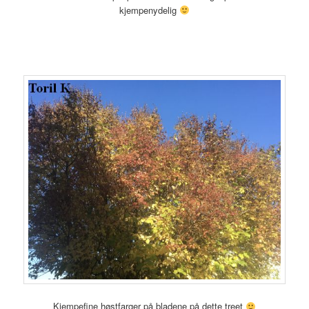
kjempenydelig
Kjempefine høstfarger på bladene på dette treet