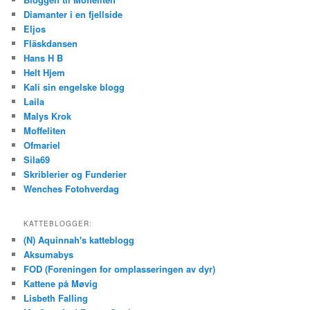
Diamanter i en fjellside
Eljos
Fläskdansen
Hans H B
Helt Hjem
Kali sin engelske blogg
Laila
Malys Krok
Moffeliten
Ofmariel
Sila69
Skriblerier og Funderier
Wenches Fotohverdag
KATTEBLOGGER:
(N) Aquinnah's katteblogg
Aksumabys
FOD (Foreningen for omplasseringen av dyr)
Kattene på Møvig
Lisbeth Falling