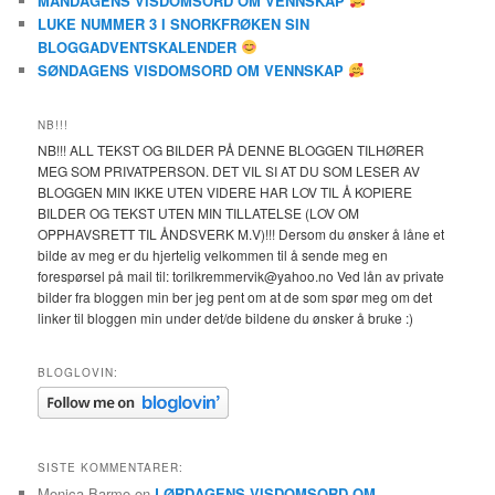
MANDAGENS VISDOMSORD OM VENNSKAP
LUKE NUMMER 3 I SNORKFRØKEN SIN
BLOGGADVENTSKALENDER
SØNDAGENS VISDOMSORD OM VENNSKAP
NB!!!
NB!!! ALL TEKST OG BILDER PÅ DENNE BLOGGEN TILHØRER
MEG SOM PRIVATPERSON. DET VIL SI AT DU SOM LESER AV
BLOGGEN MIN IKKE UTEN VIDERE HAR LOV TIL Å KOPIERE
BILDER OG TEKST UTEN MIN TILLATELSE (LOV OM
OPPHAVSRETT TIL ÅNDSVERK M.V)!!! Dersom du ønsker å låne et
bilde av meg er du hjertelig velkommen til å sende meg en
forespørsel på mail til: torilkremmervik@yahoo.no Ved lån av private
bilder fra bloggen min ber jeg pent om at de som spør meg om det
linker til bloggen min under det/de bildene du ønsker å bruke :)
BLOGLOVIN:
SISTE KOMMENTARER:
Monica Barmo
on
LØRDAGENS VISDOMSORD OM