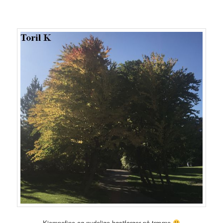
Kjempefine og nydelige høstfarger på trærne