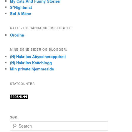
My Cats And Funny Stories
S*Nightmist
Sol & Måne
KATTE- OG HÅNDARBEIDSBLOGGER:
Ororina
MINE EGNE SIDER OG BLOGGER:
(N) Hakrilas Abyssineroppdrett
(N) Hakrilas Katteblogg
Min private hjemmeside
STATCOUNTER:
SØK
S
e