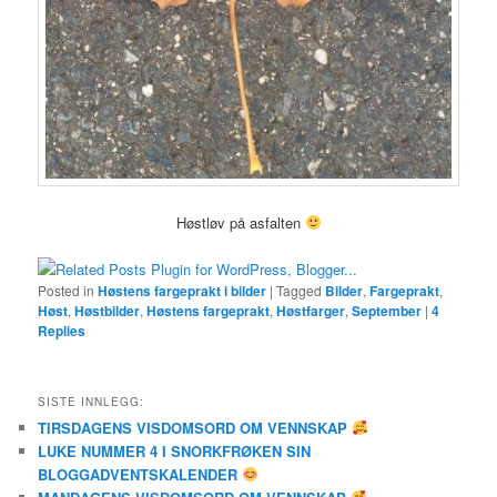
Høstløv på asfalten
Posted in
Høstens fargeprakt i bilder
|
Tagged
Bilder
,
Fargeprakt
,
Høst
,
Høstbilder
,
Høstens fargeprakt
,
Høstfarger
,
September
|
4
Replies
SISTE INNLEGG:
TIRSDAGENS VISDOMSORD OM VENNSKAP
LUKE NUMMER 4 I SNORKFRØKEN SIN
BLOGGADVENTSKALENDER