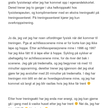
gratis fysioterapi etter jeg har kommet opp i egenandelskortet.
Dered trener jeg to ganger i uka helkroppsøkt hos
fysioterapeuten, og komplimenterer med en ekstra treningsøkt på
treningssenteret. På treningssenteret kjører jeg kun
overkroppstrening.
Jo da, jeg vet jeg har noen utfordringer fysisk når det kommer til
treningen. Pga at achillesscenene mine er for korte kan jeg ikke
løpe og hoppe. Etter achillesoperasjonene mine i 1996 og 1997
har jeg ikke fått til å løpe eller å hoppe. Sykling på sykker er
ubehagelig for achillesscenene mine, for da river det bak i
scenene. Jeg går på tredemølla, og jeg begynner nå med 10
minutter oppvarming, deretter trener jeg igjennom det jeg skal
gjøre før jeg avslutter med 20 minutter på tredemølla. I dag har
treningen min blitt en del av hverdagsrutinene mine, og jeg har
kommet så langt at jeg blir rastløs hvis jeg ikke får trent
Etter hver treningsøkt har jeg enda mer energi, og jeg kan gjerne
gå i gang med å vaske huset etter jeg har trent
Nei da, jeg har