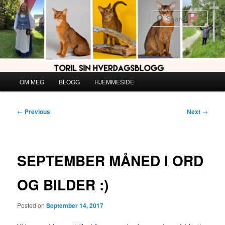
Skip
to
Sear
primary
content
Main
OM MEG
BLOGG
HJEMMESIDE
menu
Post
←
Previous
Next
→
navigation
SEPTEMBER MÅNED I ORD
OG BILDER :)
Posted on
September 14, 2017