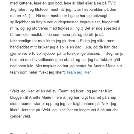
med kattene, lese en god bod, lese et blad eller å se på TV :)
Jeg føler meg tilstede i nuet når jeg nyter høstkvelden på den
måten <3 :) Nå som høsten er i gang har jeg selvsagt
spillejobber på fløyta ved gudstjenester, begravelser, hyggetreff
m.m, og jeg stortrives med fløytespilling :) Det er noe spesielt å
få formidle musikk til de som hører på, og de blir jo så
takknemlige for musikken jeg gir dem :) Siden jeg sliter med
håndleddet mitt bruker jeg å spille en dag i uka, og da kan det
gjerne være to spillejobber på to forskjellige plasser. Jeg har jo
holdt på med livsstilendring en stund, og har jeg har faktsik gått
ned noen kilo. Min inspirasjon har jeg hentet fra Anette Marie sitt
team som heter "Vekt jeg liker":
Team jeg liker
“Vekt jeg liker” er en del av “Team jeg liker”, og jeg har fulgt
bloggen til Anette Marie i flere å, jeg har fulgt teamet på snap
siden teamet startet opp, og jeg har fulgt jentene på “Vekt jeg
liker”. Jentene på “Vekt jeg liker” har en lengre vei å gå når det
gjelder vekt.