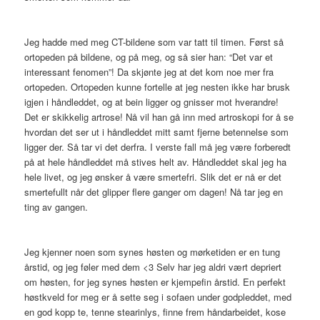
Jeg hadde med meg CT-bildene som var tatt til timen. Først så
ortopeden på bildene, og på meg, og så sier han: “Det var et
interessant fenomen”! Da skjønte jeg at det kom noe mer fra
ortopeden. Ortopeden kunne fortelle at jeg nesten ikke har brusk
igjen i håndleddet, og at bein ligger og gnisser mot hverandre!
Det er skikkelig artrose! Nå vil han gå inn med artroskopi for å se
hvordan det ser ut i håndleddet mitt samt fjerne betennelse som
ligger der. Så tar vi det derfra. I verste fall må jeg være forberedt
på at hele håndleddet må stives helt av. Håndleddet skal jeg ha
hele livet, og jeg ønsker å være smertefri. Slik det er nå er det
smertefullt når det glipper flere ganger om dagen! Nå tar jeg en
ting av gangen.
Jeg kjenner noen som synes høsten og mørketiden er en tung
årstid, og jeg føler med dem <3 Selv har jeg aldri vært depriert
om høsten, for jeg synes høsten er kjempefin årstid. En perfekt
høstkveld for meg er å sette seg i sofaen under godpleddet, med
en god kopp te, tenne stearinlys, finne frem håndarbeidet, kose