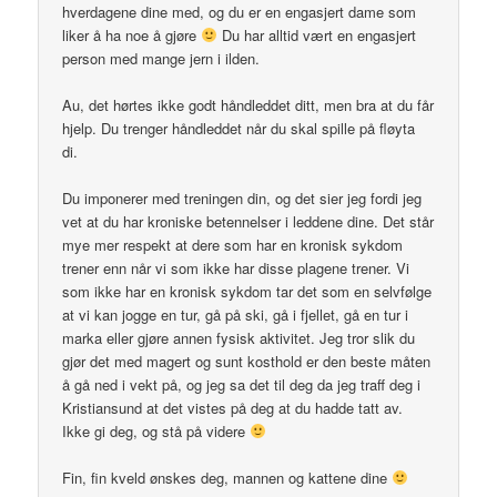
hverdagene dine med, og du er en engasjert dame som
liker å ha noe å gjøre
Du har alltid vært en engasjert
person med mange jern i ilden.
Au, det hørtes ikke godt håndleddet ditt, men bra at du får
hjelp. Du trenger håndleddet når du skal spille på fløyta
di.
Du imponerer med treningen din, og det sier jeg fordi jeg
vet at du har kroniske betennelser i leddene dine. Det står
mye mer respekt at dere som har en kronisk sykdom
trener enn når vi som ikke har disse plagene trener. Vi
som ikke har en kronisk sykdom tar det som en selvfølge
at vi kan jogge en tur, gå på ski, gå i fjellet, gå en tur i
marka eller gjøre annen fysisk aktivitet. Jeg tror slik du
gjør det med magert og sunt kosthold er den beste måten
å gå ned i vekt på, og jeg sa det til deg da jeg traff deg i
Kristiansund at det vistes på deg at du hadde tatt av.
Ikke gi deg, og stå på videre
Fin, fin kveld ønskes deg, mannen og kattene dine