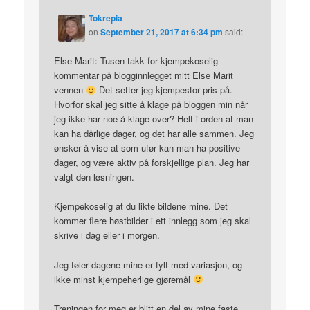
Tokrepia
on
September 21, 2017 at 6:34 pm
said:
Else Marit: Tusen takk for kjempekoselig
kommentar på blogginnlegget mitt Else Marit
vennen
Det setter jeg kjempestor pris på.
Hvorfor skal jeg sitte å klage på bloggen min når
jeg ikke har noe å klage over? Helt i orden at man
kan ha dårlige dager, og det har alle sammen. Jeg
ønsker å vise at som ufør kan man ha positive
dager, og være aktiv på forskjellige plan. Jeg har
valgt den løsningen.
Kjempekoselig at du likte bildene mine. Det
kommer flere høstbilder i ett innlegg som jeg skal
skrive i dag eller i morgen.
Jeg føler dagene mine er fylt med variasjon, og
ikke minst kjempeherlige gjøremål
Treningen for meg er blitt en del av mine faste