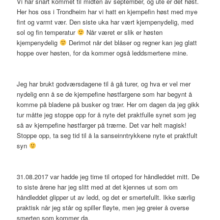
Vi har snart kommet til midten av september, og ute er det høst.
Her hos oss i Trondheim har vi hatt en kjempefin høst med mye
fint og varmt vær. Den siste uka har vært kjempenydelig, med
sol og fin temperatur
Når været er slik er høsten
kjempenydelig
Derimot når det blåser og regner kan jeg glatt
hoppe over høsten, for da kommer også leddsmertene mine.
Jeg har brukt godværsdagene til å gå turer, og hva er vel mer
nydelig enn å se de kjempefine høstfargene som har begynt å
komme på bladene på busker og trær. Her om dagen da jeg gikk
tur måtte jeg stoppe opp for å nyte det praktfulle synet som jeg
så av kjempefine høstfarger på trærne. Det var helt magisk!
Stoppe opp, ta seg tid til å la sanseinntrykkene nyte et praktfult
syn
31.08.2017 var hadde jeg time til ortoped for håndleddet mitt. De
to siste årene har jeg slitt med at det kjennes ut som om
håndleddet glipper ut av ledd, og det er smertefullt. Ikke særlig
praktisk når jeg står og spiller fløyte, men jeg greier å overse
smerten som kommer da.