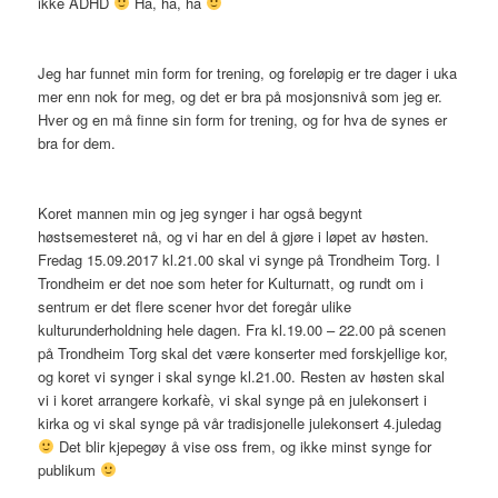
ikke ADHD
Ha, ha, ha
Jeg har funnet min form for trening, og foreløpig er tre dager i uka
mer enn nok for meg, og det er bra på mosjonsnivå som jeg er.
Hver og en må finne sin form for trening, og for hva de synes er
bra for dem.
Koret mannen min og jeg synger i har også begynt
høstsemesteret nå, og vi har en del å gjøre i løpet av høsten.
Fredag 15.09.2017 kl.21.00 skal vi synge på Trondheim Torg. I
Trondheim er det noe som heter for Kulturnatt, og rundt om i
sentrum er det flere scener hvor det foregår ulike
kulturunderholdning hele dagen. Fra kl.19.00 – 22.00 på scenen
på Trondheim Torg skal det være konserter med forskjellige kor,
og koret vi synger i skal synge kl.21.00. Resten av høsten skal
vi i koret arrangere korkafè, vi skal synge på en julekonsert i
kirka og vi skal synge på vår tradisjonelle julekonsert 4.juledag
Det blir kjepegøy å vise oss frem, og ikke minst synge for
publikum