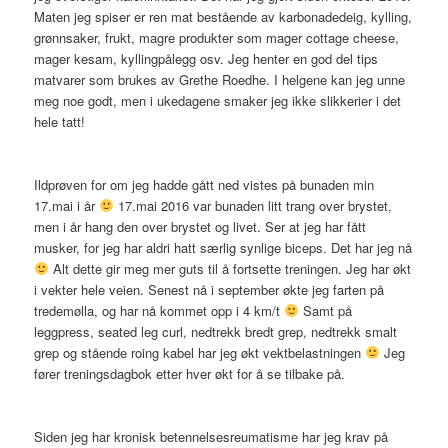
Maten jeg spiser er ren mat bestående av karbonadedeig, kylling,
grønnsaker, frukt, magre produkter som mager cottage cheese,
mager kesam, kyllingpålegg osv. Jeg henter en god del tips
matvarer som brukes av Grethe Roedhe. I helgene kan jeg unne
meg noe godt, men i ukedagene smaker jeg ikke slikkerier i det
hele tatt!
Ildprøven for om jeg hadde gått ned vistes på bunaden min
17.mai i år
17.mai 2016 var bunaden litt trang over brystet,
men i år hang den over brystet og livet. Ser at jeg har fått
musker, for jeg har aldri hatt særlig synlige biceps. Det har jeg nå
Alt dette gir meg mer guts til å fortsette treningen. Jeg har økt
i vekter hele veien. Senest nå i september økte jeg farten på
tredemølla, og har nå kommet opp i 4 km/t
Samt på
leggpress, seated leg curl, nedtrekk bredt grep, nedtrekk smalt
grep og stående roing kabel har jeg økt vektbelastningen
Jeg
fører treningsdagbok etter hver økt for å se tilbake på.
Siden jeg har kronisk betennelsesreumatisme har jeg krav på