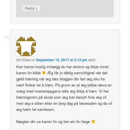
↓
Reply
Siri Elise
on
September 15, 2017 at 3:13 pm
said:
Kerr kanon koslig innlægg du har skreve og ikkje minst
kanon fin bilda
Æg får jo dårlig samvittighet når det
gjeld træning når æg læs bloggen din førr æg sku ha
vært flinkar tel å træn. På grunn av at æg jobbe ræva av
mæg med masteroppgava rekk æg ikkje å træn. Vi har
træningsrom på skola som æg kan benytt hvis æg vil
men æg e sliten etter en lang dag på læsesalen og da vil
æg heim tel samboern.
Næglan din va kanon fin og førr ein fin farge