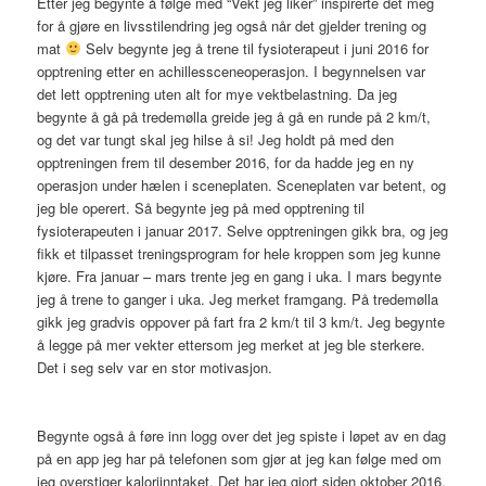
Etter jeg begynte å følge med “Vekt jeg liker” inspirerte det meg
for å gjøre en livsstilendring jeg også når det gjelder trening og
mat
Selv begynte jeg å trene til fysioterapeut i juni 2016 for
opptrening etter en achillessceneoperasjon. I begynnelsen var
det lett opptrening uten alt for mye vektbelastning. Da jeg
begynte å gå på tredemølla greide jeg å gå en runde på 2 km/t,
og det var tungt skal jeg hilse å si! Jeg holdt på med den
opptreningen frem til desember 2016, for da hadde jeg en ny
operasjon under hælen i sceneplaten. Sceneplaten var betent, og
jeg ble operert. Så begynte jeg på med opptrening til
fysioterapeuten i januar 2017. Selve opptreningen gikk bra, og jeg
fikk et tilpasset treningsprogram for hele kroppen som jeg kunne
kjøre. Fra januar – mars trente jeg en gang i uka. I mars begynte
jeg å trene to ganger i uka. Jeg merket framgang. På tredemølla
gikk jeg gradvis oppover på fart fra 2 km/t til 3 km/t. Jeg begynte
å legge på mer vekter ettersom jeg merket at jeg ble sterkere.
Det i seg selv var en stor motivasjon.
Begynte også å føre inn logg over det jeg spiste i løpet av en dag
på en app jeg har på telefonen som gjør at jeg kan følge med om
jeg overstiger kaloriinntaket. Det har jeg gjort siden oktober 2016.