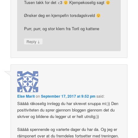
Tusen takk for det <3
Kjempekoselig sagt
Ønsker deg en kjempefin torsdagskveld
Purr, purr, og stor klem fra Toril og kattene
↓
Reply
Else Marit
on
September 17, 2017 at 9:52 pm
said:
Såååå råkoselig innlegg du har skrevet snuppa mi;)) Den
positiviteten du sprer gjennom bloggen gjennom det du
skriver og bildene du legger ut er helt utrolig;))
Såååå spennende og varierte dager du har da. Og jeg er
råimponert over at du fremdeles fortsetter med treningen.