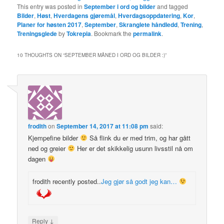
This entry was posted in
September i ord og bilder
and tagged
Bilder
,
Høst
,
Hverdagens gjøremål
,
Hverdagsoppdatering
,
Kor
,
Planer for høsten 2017
,
September
,
Skranglete håndledd
,
Trening
,
Treningsglede
by
Tokrepia
. Bookmark the
permalink
.
10 THOUGHTS ON “
SEPTEMBER MÅNED I ORD OG BILDER :)
”
frodith
on
September 14, 2017 at 11:08 pm
said:
Kjempefine bilder
Så flink du er med trim, og har gått
ned og greier
Her er det skikkelig usunn livsstil nå om
dagen
frodith recently posted..
Jeg gjør så godt jeg kan…
↓
Reply