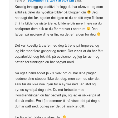
Irene
on
September 19, 2017 at 5:07 pm
said:
Koselig innlegg og positivt innlegg du har skrevet, og som
alltid så deler du nydelige bilder på bloggen din
Jeg
har sagt det før, og sier det igjen at du er blitt mye flinkere
til å ta bilder de siste årene. Bildene blir mye finere nå du
beskjærer dem slik at du får motivet i sentrum
Den
fargen på neglene dine er fin, og det er fargen for deg
Det var koselig å være med deg å trene på Impulse, og
jeg blir med flere ganger og trener. Det vises at du har fått
opparbeidet deg teknikk på øvelsene, og jeg tar av meg
hatten for treningen du har begynt med.
Nå også håndleddet ja <3 Selv om du har dine plager i
leddene dine stopper ikke det deg, men som du sier det
selv får du ikke noe igjen for å synke ned i en stol og
synes synd på deg selv. Du må fortsette med
livsstilendringen du har begynt på, og jeg er sikker på at
du når målet. Fra i fjor sommer til nå vises det på deg at
du har gått ned, og jeg ser det på ansiktet ditt.
En fin ettermiddag ønskes deg