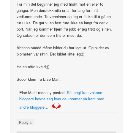
For min del begynner jeg med friskt mot en eller to
ganger. Men dørstokkmila er alt for lang for mitt
vedkommende. To venninner og jeg er flinke til å gå en
tur i uka. Da går vi en fast rute ikke så langt fra der vi
bort. Når jeg kommer hjem fra jobb er jeg trøtt og sliten.
Og sofaen er den som frister mest da.
Åhhhhh såååå råfine bilder du har lagt ut. Og bildet av
blomsten var råfin. Det bildet likte jeg;))
Ha en råfin kveld;))
Sooor klem fra Else Marit
Else Marit recently posted..
Så langt kan voksne
bloggere hevne seg hvis de kommer på kant med
andre bloggere….
↓
Reply