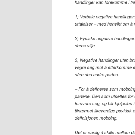
handlinger kan forekomme i tre
1) Verbale negative handlinger:
uttalelser – med hensikt om 
2) Fysiske negative handlinger:
deres vilje.
3) Negative handlinger uten bru
vegre seg mot å etterkomme en 
såre den andre parten.
– For å defineres som mobbing
partene. Den som utsettes for d
forsvare seg, og blir hjelpelø
tilnærmet likeverdige psykisk og
definisjonen mobbing.
Det er vanlig å skille mellom d