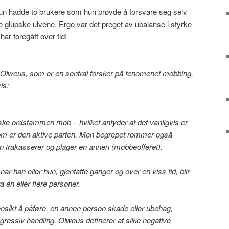
un hadde to brukere som hun prøvde å forsvare seg selv
e glupske ulvene. Ergo var det preget av ubalanse i styrke
ar foregått over tid!
lweus, som er en sentral forsker på fenomenet mobbing,
is:
ke ordstammen mob – hvilket antyder at det vanligvis er
om er den aktive parten. Men begrepet rommer også
on trakasserer og plager en annen (mobbeofferet).
år han eller hun, gjentatte ganger og over en viss tid, blir
a én eller flere personer.
ensikt å påføre, en annen person skade eller ubehag,
gressiv handling. Olweus definerer at slike negative