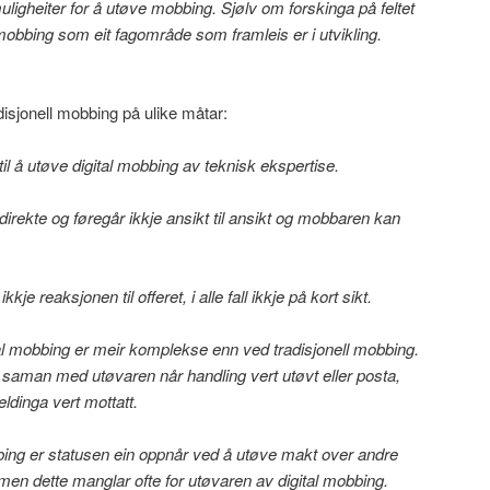
muligheiter for å utøve mobbing. Sjølv om forskinga på feltet
 mobbing som eit fagområde som framleis er i utvikling.
adisjonell mobbing på ulike måtar:
til å utøve digital mobbing av teknisk ekspertise.
direkte og føregår ikkje ansikt til ansikt og mobbaren kan
je reaksjonen til offeret, i alle fall ikkje på kort sikt.
ital mobbing er meir komplekse enn ved tradisjonell mobbing.
 saman med utøvaren når handling vert utøvt eller posta,
dinga vert mottatt.
obbing er statusen ein oppnår ved å utøve makt over andre
, men dette manglar ofte for utøvaren av digital mobbing.