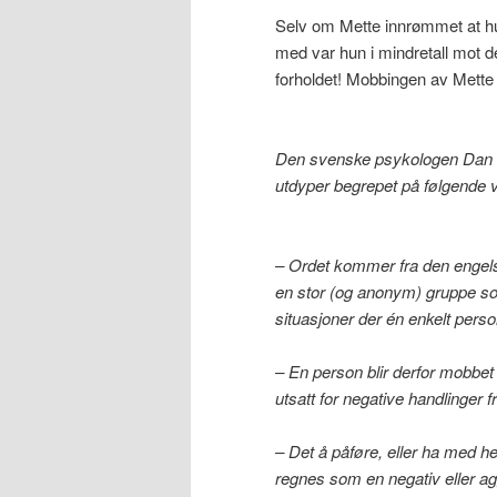
Selv om Mette innrømmet at h
med var hun i mindretall mot d
forholdet! Mobbingen av Mette h
Den svenske psykologen Dan O
utdyper begrepet på følgende v
– Ordet kommer fra den engels
en stor (og anonym) gruppe s
situasjoner der én enkelt pers
– En person blir derfor mobbet n
utsatt for negative handlinger fr
– Det å påføre, eller ha med h
regnes som en negativ eller ag