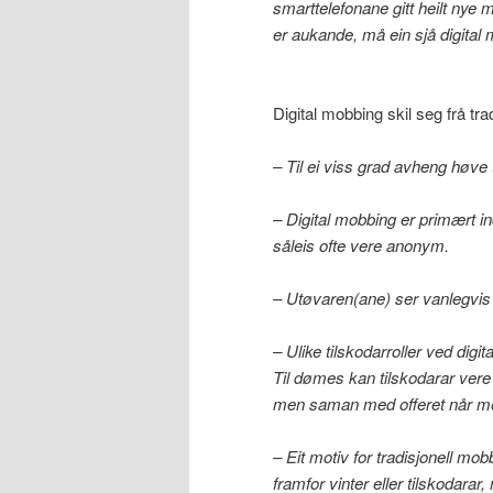
smarttelefonane gitt heilt nye 
er aukande, må ein sjå digital
Digital mobbing skil seg frå tr
– Til ei viss grad avheng høve 
– Digital mobbing er primært in
såleis ofte vere anonym.
– Utøvaren(ane) ser vanlegvis ikk
– Ulike tilskodarroller ved dig
Til dømes kan tilskodarar vere
men saman med offeret når mel
– Eit motiv for tradisjonell m
framfor vinter eller tilskodarar