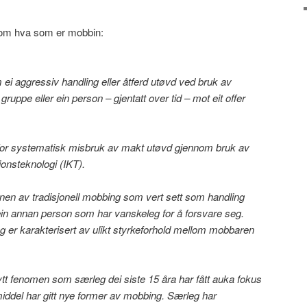
 om hva som er mobbin:
 ei aggressiv handling eller åtferd utøvd ved bruk av
gruppe eller ein person – gjentatt over tid – mot eit offer
m for systematisk misbruk av makt utøvd gjennom bruk av
nsteknologi (IKT).
jonen av tradisjonell mobbing som vert sett som handling
ein annan person som har vanskeleg for å forsvare seg.
og er karakterisert av ulikt styrkeforhold mellom mobbaren
 nytt fenomen som særleg dei siste 15 åra har fått auka fokus
middel har gitt nye former av mobbing. Særleg har