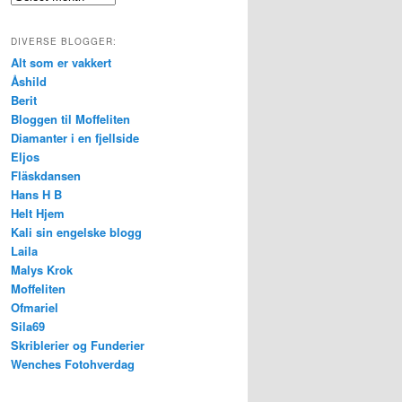
DIVERSE BLOGGER:
Alt som er vakkert
Åshild
Berit
Bloggen til Moffeliten
Diamanter i en fjellside
Eljos
Fläskdansen
Hans H B
Helt Hjem
Kali sin engelske blogg
Laila
Malys Krok
Moffeliten
Ofmariel
Sila69
Skriblerier og Funderier
Wenches Fotohverdag