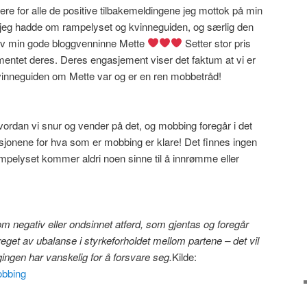
re for alle de positive tilbakemeldingene jeg mottok på min
g jeg hadde om rampelyset og kvinneguiden, og særlig den
av min gode bloggvenninne Mette
Setter stor pris
ntet deres. Deres engasjement viser det faktum at vi er
kvinneguiden om Mette var og er en ren mobbetråd!
ordan vi snur og vender på det, og mobbing foregår i det
inisjonene for hva som er mobbing er klare! Det finnes ingen
pelyset kommer aldri noen sinne til å innrømme eller
m negativ eller ondsinnet atferd, som gjentas og foregår
preget av ubalanse i styrkeforholdet mellom partene – det vil
agingen har vanskelig for å forsvare seg.
Kilde:
obbing