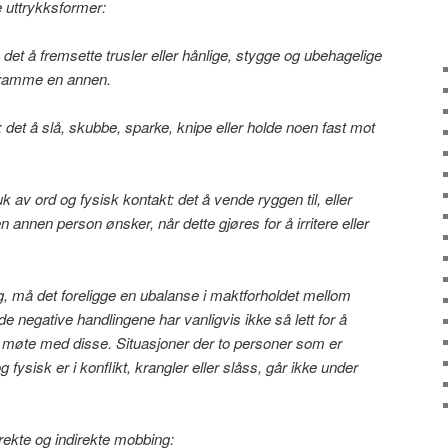
 uttrykksformer:
 det å fremsette trusler eller hånlige, stygge og ubehagelige
å ramme en annen.
 det å slå, skubbe, sparke, knipe eller holde noen fast mot
k av ord og fysisk kontakt: det å vende ryggen til, eller
annen person ønsker, når dette gjøres for å irritere eller
, må det foreligge en ubalanse i maktforholdet mellom
e negative handlingene har vanligvis ikke så lett for å
s i møte med disse. Situasjoner der to personer som er
 fysisk er i konflikt, krangler eller slåss, går ikke under
irekte og indirekte mobbing: