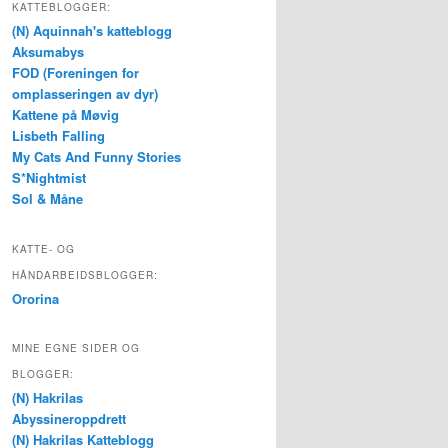
KATTEBLOGGER:
(N) Aquinnah's katteblogg
Aksumabys
FOD (Foreningen for
omplasseringen av dyr)
Kattene på Møvig
Lisbeth Falling
My Cats And Funny Stories
S*Nightmist
Sol & Måne
KATTE- OG
HÅNDARBEIDSBLOGGER:
Ororina
MINE EGNE SIDER OG
BLOGGER:
(N) Hakrilas
Abyssineroppdrett
(N) Hakrilas Katteblogg