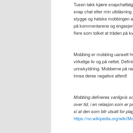
Tusen takk kjære snapchatfølge
snap chat etter min utblåsnin
stygge og hatske mobbingen 
på kommentarene og engasjeme
flere som tolket at tråden på 
Mobbing er mobbing uansett hv
virkelige liv og på nettet. Def
unnskyldning. Mobberne på ram
innse deres negative atferd!
Mobbing defineres vanligvis so
over tid, i en relasjon som er 
si at den som blir utsatt for pl
https://no.wikipedia.org/wiki/M