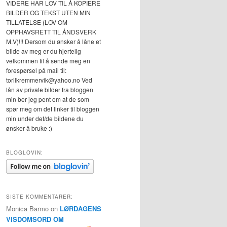
VIDERE HAR LOV TIL Å KOPIERE
BILDER OG TEKST UTEN MIN
TILLATELSE (LOV OM
OPPHAVSRETT TIL ÅNDSVERK
M.V)!!! Dersom du ønsker å låne et
bilde av meg er du hjertelig
velkommen til å sende meg en
forespørsel på mail til:
torilkremmervik@yahoo.no Ved
lån av private bilder fra bloggen
min ber jeg pent om at de som
spør meg om det linker til bloggen
min under det/de bildene du
ønsker å bruke :)
BLOGLOVIN:
SISTE KOMMENTARER:
Monica Barmo
on
LØRDAGENS
VISDOMSORD OM