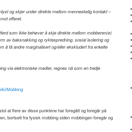
nlyst og skjer under direkte mellom-menneskelig kontakt –
mot offeret.
atferd som ikke behøver å skje direkte mellom mobberen(e)
m av baksnakking og ryktespredning, sosial isolering og
 å få andre marginalisert og/eller ekskludert fra enkelte
bing via elektroniske medier, regnes nå som en tredje
/wiki/Mobbing
tol at flere av disse punktene har foregått og foregår på
en, bortsett fra fysisk mobbing siden mobbingen foregår og