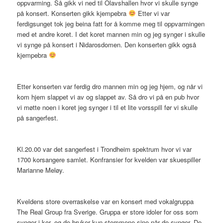
oppvarming. Så gikk vi ned til Olavshallen hvor vi skulle synge
på konsert. Konserten gikk kjempebra
Etter vi var
ferdigsunget tok jeg beina fatt for å komme meg til oppvarmingen
med et andre koret. I det koret mannen min og jeg synger i skulle
vi synge på konsert i Nidarosdomen. Den konserten gikk også
kjempebra
Etter konserten var ferdig dro mannen min og jeg hjem, og når vi
kom hjem slappet vi av og slappet av. Så dro vi på en pub hvor
vi møtte noen i koret jeg synger i til et lite vorsspill før vi skulle
på sangerfest.
Kl.20.00 var det sangerfest i Trondheim spektrum hvor vi var
1700 korsangere samlet. Konfransier for kvelden var skuespiller
Marianne Meløy.
Kveldens store overraskelse var en konsert med vokalgruppa
The Real Group fra Sverige. Gruppa er store idoler for oss som
synger i kor, og de bruker kun stemmene sine når de synger. De