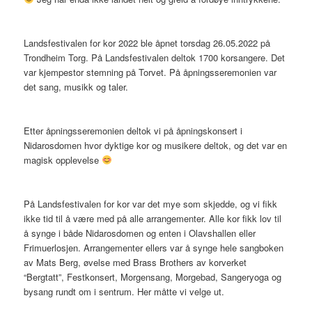
Landsfestivalen for kor 2022 ble åpnet torsdag 26.05.2022 på
Trondheim Torg. På Landsfestivalen deltok 1700 korsangere. Det
var kjempestor stemning på Torvet. På åpningsseremonien var
det sang, musikk og taler.
Etter åpningsseremonien deltok vi på åpningskonsert i
Nidarosdomen hvor dyktige kor og musikere deltok, og det var en
magisk opplevelse
På Landsfestivalen for kor var det mye som skjedde, og vi fikk
ikke tid til å være med på alle arrangementer. Alle kor fikk lov til
å synge i både Nidarosdomen og enten i Olavshallen eller
Frimuerlosjen. Arrangementer ellers var å synge hele sangboken
av Mats Berg, øvelse med Brass Brothers av korverket
“Bergtatt”, Festkonsert, Morgensang, Morgebad, Sangeryoga og
bysang rundt om i sentrum. Her måtte vi velge ut.