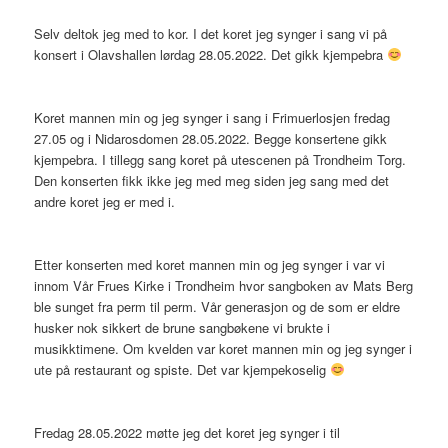
Selv deltok jeg med to kor. I det koret jeg synger i sang vi på
konsert i Olavshallen lørdag 28.05.2022. Det gikk kjempebra
Koret mannen min og jeg synger i sang i Frimuerlosjen fredag
27.05 og i Nidarosdomen 28.05.2022. Begge konsertene gikk
kjempebra. I tillegg sang koret på utescenen på Trondheim Torg.
Den konserten fikk ikke jeg med meg siden jeg sang med det
andre koret jeg er med i.
Etter konserten med koret mannen min og jeg synger i var vi
innom Vår Frues Kirke i Trondheim hvor sangboken av Mats Berg
ble sunget fra perm til perm. Vår generasjon og de som er eldre
husker nok sikkert de brune sangbøkene vi brukte i
musikktimene. Om kvelden var koret mannen min og jeg synger i
ute på restaurant og spiste. Det var kjempekoselig
Fredag 28.05.2022 møtte jeg det koret jeg synger i til