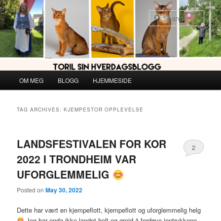
Skip
Skip
to
to
Sear
primary
secondary
content
content
Main
OM MEG
BLOGG
HJEMMESIDE
menu
TAG ARCHIVES:
KJEMPESTOR OPPLEVELSE
LANDSFESTIVALEN FOR KOR
2
2022 I TRONDHEIM VAR
UFORGLEMMELIG
Posted on
May 30, 2022
Dette har vært en kjempeflott, kjempeflott og uforglemmelig helg
Jeg har enda ikke landet helt og greid å fordøye inntrykkene.