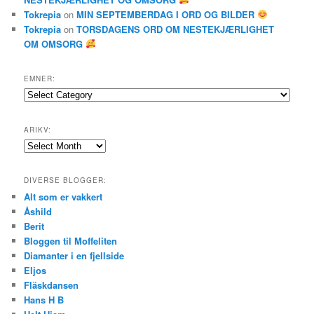
Tokrepia
on
MIN SEPTEMBERDAG I ORD OG BILDER
Tokrepia
on
TORSDAGENS ORD OM NESTEKJÆRLIGHET
OM OMSORG
EMNER:
Emner:
ARIKV:
Arikv:
DIVERSE BLOGGER:
Alt som er vakkert
Åshild
Berit
Bloggen til Moffeliten
Diamanter i en fjellside
Eljos
Fläskdansen
Hans H B