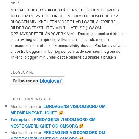
NB!!!
NB!!! ALL TEKST OG BILDER PÅ DENNE BLOGGEN TILHØRER
MEG SOM PRIVATPERSON. DET VIL SI AT DU SOM LESER AV
BLOGGEN MIN IKKE UTEN VIDERE HAR LOV TIL Å KOPIERE
BILDER OG TEKST UTEN MIN TILLATELSE (LOV OM
OPPHAVSRETT TIL ÅNDSVERK M.V)!!! Dersom du ønsker å låne et
bilde av meg er du hjertelig velkommen til å sende meg en
forespørsel på mail til: torilkremmervik@yahoo.no Ved lån av private
bilder fra bloggen min ber jeg pent om at de som spør meg om det
linker til bloggen min under det/de bildene du ønsker å bruke :)
BLOGLOVIN:
SISTE KOMMENTARER:
Monica Barmo
on
LØRDAGENS VISDOMSORD OM
MEDMENNESKELIGHET
Tokrepia
on
FREDAGENS VISDOMSORD OM
NESTEKJÆRLIGHET OG OMSORG
Monica Barmo
on
FREDAGENS VISDOMSORD OM
NESTEKJÆRLIGHET OG OMSORG