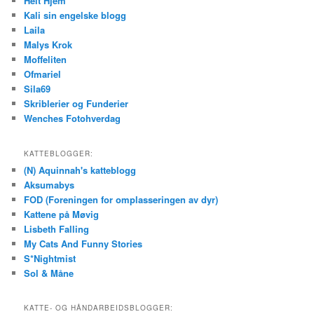
Helt Hjem
Kali sin engelske blogg
Laila
Malys Krok
Moffeliten
Ofmariel
Sila69
Skriblerier og Funderier
Wenches Fotohverdag
KATTEBLOGGER:
(N) Aquinnah's katteblogg
Aksumabys
FOD (Foreningen for omplasseringen av dyr)
Kattene på Møvig
Lisbeth Falling
My Cats And Funny Stories
S*Nightmist
Sol & Måne
KATTE- OG HÅNDARBEIDSBLOGGER: