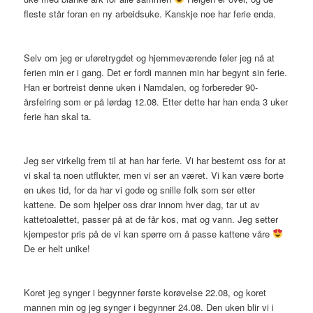
fleste står foran en ny arbeidsuke. Kanskje noe har ferie enda.
Selv om jeg er uføretrygdet og hjemmeværende føler jeg nå at
ferien min er i gang. Det er fordi mannen min har begynt sin ferie.
Han er bortreist denne uken i Namdalen, og forbereder 90-
årsfeiring som er på lørdag 12.08. Etter dette har han enda 3 uker
ferie han skal ta.
Jeg ser virkelig frem til at han har ferie. Vi har bestemt oss for at
vi skal ta noen utflukter, men vi ser an været. Vi kan være borte
en ukes tid, for da har vi gode og snille folk som ser etter
kattene. De som hjelper oss drar innom hver dag, tar ut av
kattetoalettet, passer på at de får kos, mat og vann. Jeg setter
kjempestor pris på de vi kan spørre om å passe kattene våre
De er helt unike!
Koret jeg synger i begynner første korøvelse 22.08, og koret
mannen min og jeg synger i begynner 24.08. Den uken blir vi i