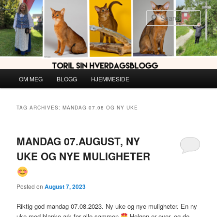
Skip
Skip
to
to
Sear
primary
secondary
content
content
Main
OM MEG
BLOGG
HJEMMESIDE
menu
TAG ARCHIVES:
MANDAG 07.08 OG NY UKE
MANDAG 07.AUGUST, NY
UKE OG NYE MULIGHETER
Posted on
August 7, 2023
Riktig god mandag 07.08.2023. Ny uke og nye muligheter. En ny
uke med blanke ark for alle sammen
Helgen er over, og de