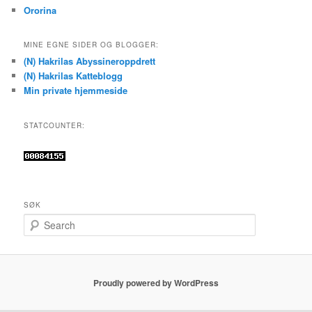
Ororina
MINE EGNE SIDER OG BLOGGER:
(N) Hakrilas Abyssineroppdrett
(N) Hakrilas Katteblogg
Min private hjemmeside
STATCOUNTER:
SØK
S
e
a
r
c
Proudly powered by WordPress
h