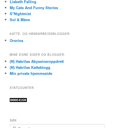
Lisbeth Falling
My Cats And Funny Stories
S*Nightmist
Sol & Måne
KATTE- OG HÅNDARBEIDSBLOGGER:
Ororina
MINE EGNE SIDER OG BLOGGER:
(N) Hakrilas Abyssineroppdrett
(N) Hakrilas Katteblogg
Min private hjemmeside
STATCOUNTER:
SØK
S