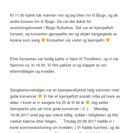
Kl.11.00 kjørte tok mannen min og jeg bilen inn til Bjugn, og de
andre bussen inn til Bjugn. Da var det duket for
avslutningskonsert i Bjugn Kulturhus. Det var en kjempeflott
konsert, og konserten gjenspeilte ren og skjær sangerglede av
korene som sang
Konserten var variet og kjempefin
Etter konserten var ferdig kjørte vi hjem til Trondheim, og vi var
hjemme ca. kl.16.00. Vi fikk pakket ut og slappet av om
ettermiddagen og kvelden.
Sangerstevnehelgen var en kjempevellykket helg sammen med
gode korvenner
Vi har et kjempeflott sosialt miljø på tvers av
alder. I koret er vi sangere fra 25 år til 84 år
Jeg setter
kjempestor pris på mine gode korvenner <3 :) Mandag
19.06.2017 stod jeg opp nokså tidlig, ryddet i leiligheten og fikk
vasket klærne etter helgen. Tirsdag 20.06.2017 hadde vi i
koret sommeravslutning om kvelden :) Vi hadde kurvfest, og da