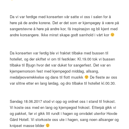
Da vi var ferdige med konserten vår satte vi oss i salen for å
høre på de andre korene. Det er det som er kjempegøy å være på
sangerstevne å høre på andre kor, få inspirasjon og bli kjent med
andre korsangere. Ikke minst skape godt samhold i vårt kor
Da konserten var ferdig ble vi fraktet tilbake med bussen til
hotellet, og der skiftet vi om til festklær. Kl.19.00 tok vi bussen
tilbake til Bjugn hvor det var duket for sangerfest. Det var en
kjempemorsom fest med kjempegod middag, allsang,
medaljeoverrekkelse og dans til flott musikk
De fleste av oss
var slitne etter en lang lørdag, og dro tilbake til hotellet kl.00.30.
Søndag 18.06.2017 stod vi opp og ordnet oss i stand til frokost.
Vi koste oss med en lang og kjempegod frokost. Etterpå gikk vi
og pakket, før vi gikk litt rundt i hagen og området utenfor Hovde
Gård Hotell. Vi storkoste oss ute i hagen, sang noen allsanger og
knipset masse bilder