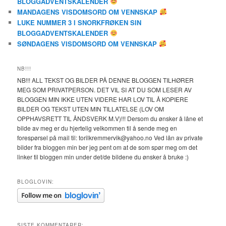
BLOGGADVENTSKALENDER
MANDAGENS VISDOMSORD OM VENNSKAP
LUKE NUMMER 3 I SNORKFRØKEN SIN
BLOGGADVENTSKALENDER
SØNDAGENS VISDOMSORD OM VENNSKAP
NB!!!
NB!!! ALL TEKST OG BILDER PÅ DENNE BLOGGEN TILHØRER
MEG SOM PRIVATPERSON. DET VIL SI AT DU SOM LESER AV
BLOGGEN MIN IKKE UTEN VIDERE HAR LOV TIL Å KOPIERE
BILDER OG TEKST UTEN MIN TILLATELSE (LOV OM
OPPHAVSRETT TIL ÅNDSVERK M.V)!!! Dersom du ønsker å låne et
bilde av meg er du hjertelig velkommen til å sende meg en
forespørsel på mail til: torilkremmervik@yahoo.no Ved lån av private
bilder fra bloggen min ber jeg pent om at de som spør meg om det
linker til bloggen min under det/de bildene du ønsker å bruke :)
BLOGLOVIN:
SISTE KOMMENTARER: