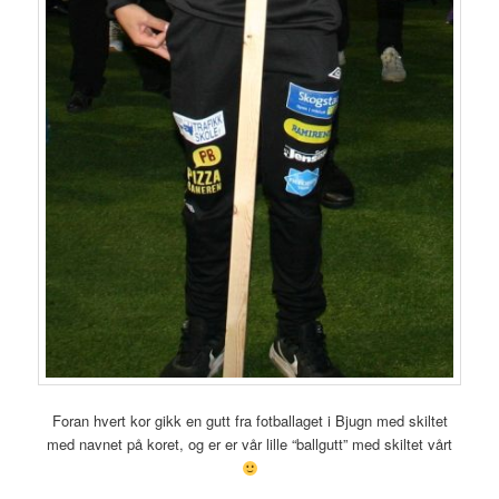
Foran hvert kor gikk en gutt fra fotballaget i Bjugn med skiltet
med navnet på koret, og er er vår lille “ballgutt” med skiltet vårt