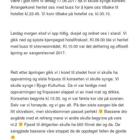
være i god form til lørdag 17.06.2017 da vi skulle synge konsert.
Arrangørkoret hentet oss med buss for å kjøre oss tilbake til
hotellet kl.23.45. Vi kom tilbake på hotellet ca. kl.00.10.
Lørdag morgen stod vi opp tidlig, dusjet og ordnet oss i stand. Vi
gikk ned og spiste kjempegod hotellfrokost. Kl.09.00 ble vi hentet
med buss til stevneområdet. Kl.10.00 var det defilering og offiseill
åpning av sangerstevnet 2017.
Rett etter åpningen gikk vi i koret til stedet hvor vi skulle ha
oppvarming og siste finpuss til konserten vi skulle synge. Vi
skulle synge i Bjugn Kulturhus. Da vi var ferdige med
oppvarmingen og finpussen slappet vi av med mat og drikke.
Konserten begynte kl.13.30, og vi var første kor ute på scenen.
Selv var vi fornøyde, og vi gav alt. På den siste sangen ble det
litt skivebom, men skivebommen passet perfekt
Bassene dro
avgårde med et refreng mens vi andre skulle begynne på vers
nr.2
Fjeset til dirigenten skulle ha blitt filmet der og da. De
sangglade bassene våre stoppet da de oppdaget feilen de gjorde