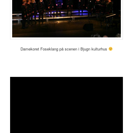
Damekoret Foseklang på scenen i Bjugn kulturhus