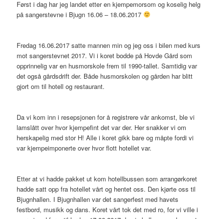
Først i dag har jeg landet etter en kjempemorsom og koselig helg
på sangerstevne i Bjugn 16.06 – 18.06.2017
Fredag 16.06.2017 satte mannen min og jeg oss i bilen med kurs
mot sangerstevnet 2017. Vi i koret bodde på Hovde Gård som
opprinnelig var en husmorskole frem til 1990-tallet. Samtidig var
det også gårdsdrift der. Både husmorskolen og gården har blitt
gjort om til hotell og restaurant.
Da vi kom inn i resepsjonen for å registrere vår ankomst, ble vi
lamslått over hvor kjempefint det var der. Her snakker vi om
herskapelig med stor H! Alle i koret gikk bare og måpte fordi vi
var kjempeimponerte over hvor flott hotellet var.
Etter at vi hadde pakket ut kom hotellbussen som arrangørkoret
hadde satt opp fra hotellet vårt og hentet oss. Den kjørte oss til
Bjugnhallen. I Bjugnhallen var det sangerfest med havets
festbord, musikk og dans. Koret vårt tok det med ro, for vi ville i