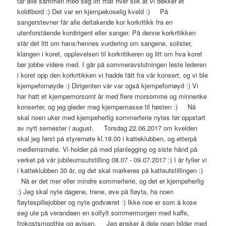
tar alle sammen med seg litt mat hver slik at vi dekker et
koldtbord :) Det var en kjempekoselig kveld :) På
sangerstevner får alle deltakende kor korkritikk fra en
utenforstående kordirigent eller sanger. På denne korkritikken
står det litt om hans/hennes vurdering om sangene, solister,
klangen i koret, opplevelsen til korkritikeren og litt om hva koret
bør jobbe videre med. I går på sommeravslutningen leste lederen
i koret opp den korkritikken vi hadde fått fra vår konsert, og vi ble
kjempefornøyde :) Dirigenten vår var også kjempefornøyd :) Vi
har hatt et kjempemorsomt år med flere morsomme og minnerike
konserter, og jeg gleder meg kjempemasse til høsten :) Nå
skal noen uker med kjempeherlig sommerferie nytes før oppstart
av nytt semester i august. Torsdag 22.06.2017 om kvelden
skal jeg først på styremøte kl.18.00 i katteklubben, og etterpå
medlemsmøte. Vi holder på med planlegging og siste hånd på
verket på vår jubileumsutstilling 08.07 - 09.07.2017 :) I år fyller vi
i katteklubben 30 år, og det skal markeres på katteutstillingen :)
Nå er det mer eller mindre sommerferie, og det er kjempeherlig
:) Jeg skal nyte dagene, trene, øve på fløyta, ha noen
fløytespillejobber og nyte godværet :) Ikke noe er som å kose
seg ute på verandaen en solfylt sommermorgen med kaffe,
frokostsmoothie og avisen. Jeg ønsker å dele noen bilder med