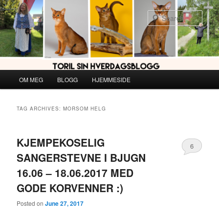
Skip
Skip
to
to
Sear
primary
secondary
content
content
Main
OM MEG
BLOGG
HJEMMESIDE
menu
TAG ARCHIVES:
MORSOM HELG
KJEMPEKOSELIG
6
SANGERSTEVNE I BJUGN
16.06 – 18.06.2017 MED
GODE KORVENNER :)
Posted on
June 27, 2017