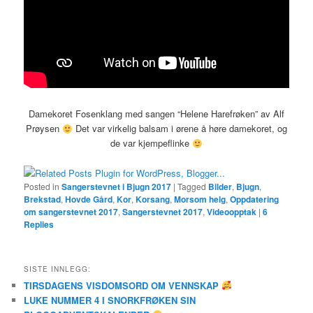
Damekoret Fosenklang med sangen “Helene Harefrøken” av Alf
Prøysen
Det var virkelig balsam i ørene å høre damekoret, og
de var kjempeflinke
Posted in
Sangerstevnet i Bjugn 2017
|
Tagged
Bilder
,
Bjugn
,
Brekstad
,
Hovde Gård
,
Kor
,
Korsang
,
Morsom helg
,
Oppdatering
om sangerstevnet 2017
,
Sangerstevnet 2017
,
Videoopptak
|
6
Replies
SISTE INNLEGG:
TIRSDAGENS VISDOMSORD OM VENNSKAP
LUKE NUMMER 4 I SNORKFRØKEN SIN