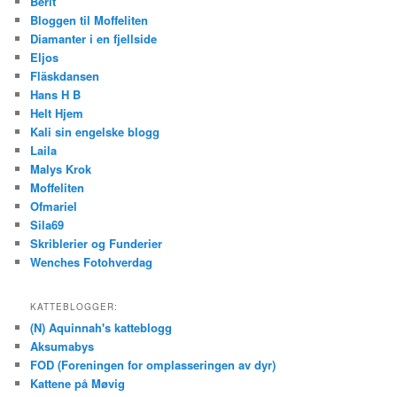
Berit
Bloggen til Moffeliten
Diamanter i en fjellside
Eljos
Fläskdansen
Hans H B
Helt Hjem
Kali sin engelske blogg
Laila
Malys Krok
Moffeliten
Ofmariel
Sila69
Skriblerier og Funderier
Wenches Fotohverdag
KATTEBLOGGER:
(N) Aquinnah's katteblogg
Aksumabys
FOD (Foreningen for omplasseringen av dyr)
Kattene på Møvig