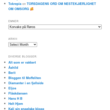
Tokrepia
on
TORSDAGENS ORD OM NESTEKJÆRLIGHET
OM OMSORG
EMNER:
Emner:
ARIKV:
Arikv:
DIVERSE BLOGGER:
Alt som er vakkert
Åshild
Berit
Bloggen til Moffeliten
Diamanter i en fjellside
Eljos
Fläskdansen
Hans H B
Helt Hjem
Kali sin engelske blogg