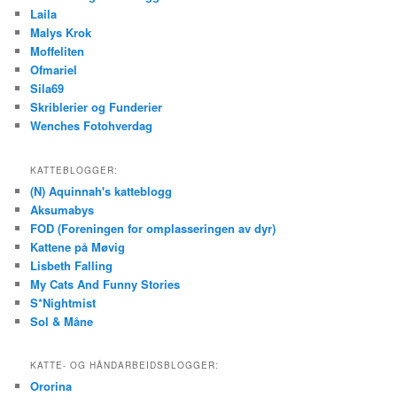
Laila
Malys Krok
Moffeliten
Ofmariel
Sila69
Skriblerier og Funderier
Wenches Fotohverdag
KATTEBLOGGER:
(N) Aquinnah's katteblogg
Aksumabys
FOD (Foreningen for omplasseringen av dyr)
Kattene på Møvig
Lisbeth Falling
My Cats And Funny Stories
S*Nightmist
Sol & Måne
KATTE- OG HÅNDARBEIDSBLOGGER:
Ororina