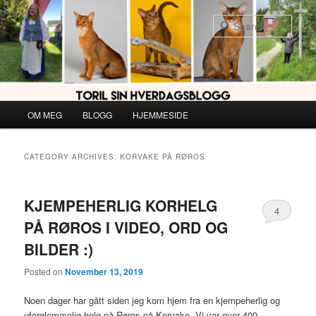
Skip
Skip
to
to
Sear
primary
secondary
content
content
Main
OM MEG
BLOGG
HJEMMESIDE
menu
CATEGORY ARCHIVES:
KORVAKE PÅ RØROS
KJEMPEHERLIG KORHELG
4
PÅ RØROS I VIDEO, ORD OG
BILDER :)
Posted on
November 13, 2019
Noen dager har gått siden jeg kom hjem fra en kjempeherlig og
uforglemmelig helg på Røros på Korvake. Vi var over 400