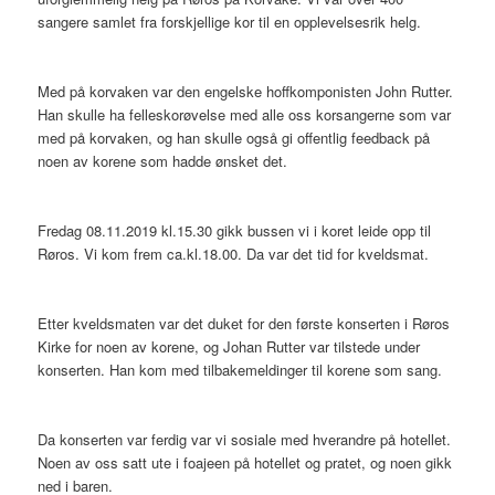
sangere samlet fra forskjellige kor til en opplevelsesrik helg.
Med på korvaken var den engelske hoffkomponisten John Rutter.
Han skulle ha felleskorøvelse med alle oss korsangerne som var
med på korvaken, og han skulle også gi offentlig feedback på
noen av korene som hadde ønsket det.
Fredag 08.11.2019 kl.15.30 gikk bussen vi i koret leide opp til
Røros. Vi kom frem ca.kl.18.00. Da var det tid for kveldsmat.
Etter kveldsmaten var det duket for den første konserten i Røros
Kirke for noen av korene, og Johan Rutter var tilstede under
konserten. Han kom med tilbakemeldinger til korene som sang.
Da konserten var ferdig var vi sosiale med hverandre på hotellet.
Noen av oss satt ute i foajeen på hotellet og pratet, og noen gikk
ned i baren.