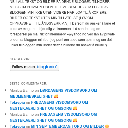
NB!!! ALL TEKST OG BILDER PÅ DENNE BLOGGEN TILHØRER
MEG SOM PRIVATPERSON. DET VIL SI AT DU SOM LESER AV
BLOGGEN MIN IKKE UTEN VIDERE HAR LOV TIL Å KOPIERE
BILDER OG TEKST UTEN MIN TILLATELSE (LOV OM
OPPHAVSRETT TIL ÅNDSVERK M.V)!!! Dersom du ønsker å låne et
bilde av meg er du hjertelig velkommen til å sende meg en
forespørsel på mail til: torilkremmervik@yahoo.no Ved lån av private
bilder fra bloggen min ber jeg pent om at de som spør meg om det
linker til bloggen min under det/de bildene du ønsker å bruke :)
BLOGLOVIN:
SISTE KOMMENTARER:
Monica Barmo
on
LØRDAGENS VISDOMSORD OM
MEDMENNESKELIGHET
Tokrepia
on
FREDAGENS VISDOMSORD OM
NESTEKJÆRLIGHET OG OMSORG
Monica Barmo
on
FREDAGENS VISDOMSORD OM
NESTEKJÆRLIGHET OG OMSORG
Tokrepia
on
MIN SEPTEMBERDAG I ORD OG BILDER