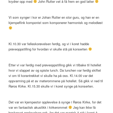
krydrer opp med
John Rutter vet å få frem en god latter
Vi som synger i kor er Johan Rutter en stor guru, og han er en
kjempeflink komponist som komponerer harmonisk og melodiøst
Kl.10.30 var felleskorøvelsen ferdig, og vi i koret hadde
prøveoppstilling for hvordan vi skulle stå på konserten
Etter vi var ferdig med prøveoppstilling gikk vi tilbake til hotellet
hvor vi slappet av og spiste lunch. Da lunchen var ferdig skiftet
vi om til korantrekket vi skulle ha på oss. Kl.14.00 var det
oppvarming på et av møterommene på hotellet. Så gikk vi ned til
Røros Kirke. Kl.15.30 skulle vi i koret synge på konserten.
Det var en kjempestor opplevelse å synge i Røros Kirke, for det
var en fantastisk akustikk i kirkerommet
Jeg kan ikke få
beskrevet opplevelsen nok, for det var magisk å stå i koret å