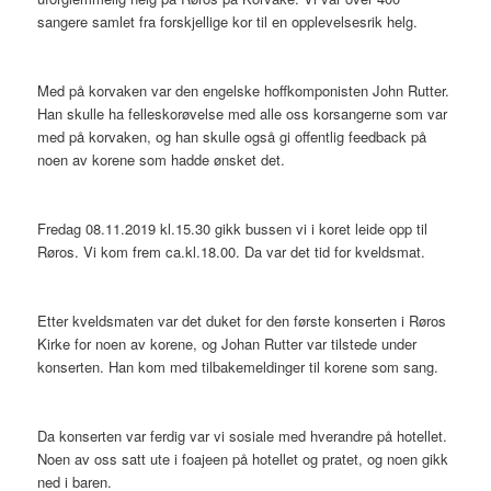
sangere samlet fra forskjellige kor til en opplevelsesrik helg.
Med på korvaken var den engelske hoffkomponisten John Rutter.
Han skulle ha felleskorøvelse med alle oss korsangerne som var
med på korvaken, og han skulle også gi offentlig feedback på
noen av korene som hadde ønsket det.
Fredag 08.11.2019 kl.15.30 gikk bussen vi i koret leide opp til
Røros. Vi kom frem ca.kl.18.00. Da var det tid for kveldsmat.
Etter kveldsmaten var det duket for den første konserten i Røros
Kirke for noen av korene, og Johan Rutter var tilstede under
konserten. Han kom med tilbakemeldinger til korene som sang.
Da konserten var ferdig var vi sosiale med hverandre på hotellet.
Noen av oss satt ute i foajeen på hotellet og pratet, og noen gikk
ned i baren.