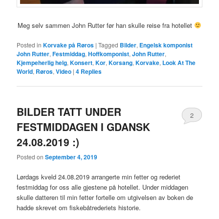
Meg selv sammen John Rutter før han skulle reise fra hotellet
Posted in
Korvake på Røros
|
Tagged
Bilder
,
Engelsk komponist
John Rutter
,
Festmiddag
,
Hoffkomponist
,
John Rutter
,
Kjempeherlig helg
,
Konsert
,
Kor
,
Korsang
,
Korvake
,
Look At The
World
,
Røros
,
Video
|
4
Replies
BILDER TATT UNDER
2
FESTMIDDAGEN I GDANSK
24.08.2019 :)
Posted on
September 4, 2019
Lørdags kveld 24.08.2019 arrangerte min fetter og rederiet
festmiddag for oss alle gjestene på hotellet. Under middagen
skulle datteren til min fetter fortelle om utgivelsen av boken de
hadde skrevet om fiskebåtrederiets historie.