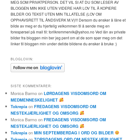
MEG SOM PRIVATPERSON. DET VIL SI AT DU SOM LESER AV
BLOGGEN MIN IKKE UTEN VIDERE HAR LOV TIL Å KOPIERE
BILDER OG TEKST UTEN MIN TILLATELSE (LOV OM
OPPHAVSRETT TIL ÅNDSVERK M.V)!!! Dersom du ønsker å låne et
bilde av meg er du hjertelig velkommen til å sende meg en
forespørsel på mail til: torilkremmervik@yahoo.no Ved lån av private
bilder fra bloggen min ber jeg pent om at de som spør meg om det
linker til bloggen min under det/de bildene du ønsker å bruke :)
BLOGLOVIN:
SISTE KOMMENTARER:
Monica Barmo
on
LØRDAGENS VISDOMSORD OM
MEDMENNESKELIGHET
Tokrepia
on
FREDAGENS VISDOMSORD OM
NESTEKJÆRLIGHET OG OMSORG
Monica Barmo
on
FREDAGENS VISDOMSORD OM
NESTEKJÆRLIGHET OG OMSORG
Tokrepia
on
MIN SEPTEMBERDAG I ORD OG BILDER
Tokrepia
on
TORSDAGENS ORD OM NESTEKJÆRLIGHET