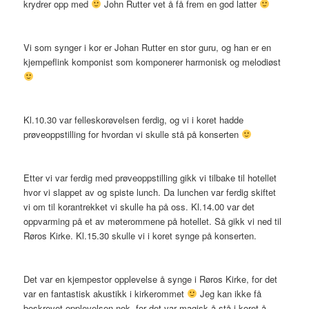
krydrer opp med
John Rutter vet å få frem en god latter
Vi som synger i kor er Johan Rutter en stor guru, og han er en
kjempeflink komponist som komponerer harmonisk og melodiøst
Kl.10.30 var felleskorøvelsen ferdig, og vi i koret hadde
prøveoppstilling for hvordan vi skulle stå på konserten
Etter vi var ferdig med prøveoppstilling gikk vi tilbake til hotellet
hvor vi slappet av og spiste lunch. Da lunchen var ferdig skiftet
vi om til korantrekket vi skulle ha på oss. Kl.14.00 var det
oppvarming på et av møterommene på hotellet. Så gikk vi ned til
Røros Kirke. Kl.15.30 skulle vi i koret synge på konserten.
Det var en kjempestor opplevelse å synge i Røros Kirke, for det
var en fantastisk akustikk i kirkerommet
Jeg kan ikke få
beskrevet opplevelsen nok, for det var magisk å stå i koret å