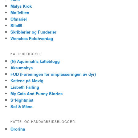
Malys Krok
Moffeliten
Ofmariel
Sila69
Skriblerier og Funderier
Wenches Fotohverdag
KATTEBLOGGER:
(N) Aquinnah's katteblogg
Aksumabys
FOD (Foreningen for omplasseringen av dyr)
Kattene på Møvig
Lisbeth Falling
My Cats And Funny Stories
S*Nightmist
Sol & Måne
KATTE- OG HÅNDARBEIDSBLOGGER:
Ororina