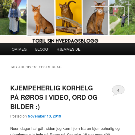
Skip
Skip
to
to
Sear
primary
secondary
content
content
Main
OM MEG
BLOGG
HJEMMESIDE
menu
TAG ARCHIVES:
FESTMIDDAG
KJEMPEHERLIG KORHELG
4
PÅ RØROS I VIDEO, ORD OG
BILDER :)
Posted on
November 13, 2019
Noen dager har gått siden jeg kom hjem fra en kjempeherlig og
uforglemmelig helg på Røros på Korvake. Vi var over 400