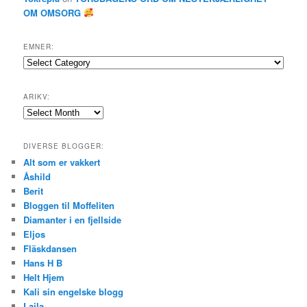
OM OMSORG
EMNER:
Emner:
ARIKV:
Arikv:
DIVERSE BLOGGER:
Alt som er vakkert
Åshild
Berit
Bloggen til Moffeliten
Diamanter i en fjellside
Eljos
Fläskdansen
Hans H B
Helt Hjem
Kali sin engelske blogg
Laila