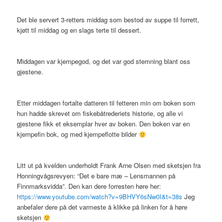
Det ble servert 3-retters middag som bestod av suppe til forrett,
kjøtt til middag og en slags terte til dessert.
Middagen var kjempegod, og det var god stemning blant oss
gjestene.
Etter middagen fortalte datteren til fetteren min om boken som
hun hadde skrevet om fiskebåtrederiets historie, og alle vi
gjestene fikk et eksemplar hver av boken. Den boken var en
kjempefin bok, og med kjempeflotte bilder
Litt ut på kvelden underholdt Frank Arne Olsen med sketsjen fra
Honningvågsrevyen: “Det e bare mæ – Lensmannen på
Finnmarksvidda”. Den kan dere forresten høre her:
https://www.youtube.com/watch?v=9BHVY6sNw0I&t=38s
Jeg
anbefaler dere på det varmeste å klikke på linken for å høre
sketsjen