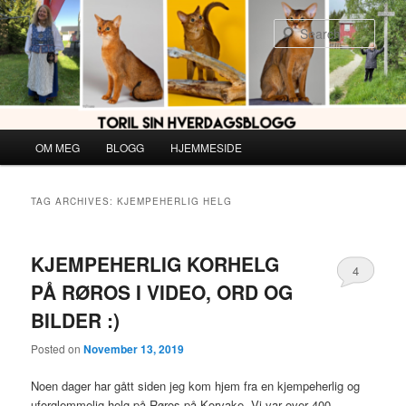
Skip
Skip
to
to
Sear
primary
secondary
content
content
Main
OM MEG
BLOGG
HJEMMESIDE
menu
TAG ARCHIVES:
KJEMPEHERLIG HELG
KJEMPEHERLIG KORHELG
4
PÅ RØROS I VIDEO, ORD OG
BILDER :)
Posted on
November 13, 2019
Noen dager har gått siden jeg kom hjem fra en kjempeherlig og
uforglemmelig helg på Røros på Korvake. Vi var over 400