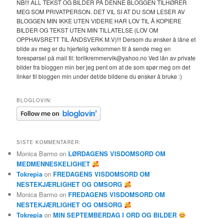
NB!!! ALL TEKST OG BILDER PÅ DENNE BLOGGEN TILHØRER
MEG SOM PRIVATPERSON. DET VIL SI AT DU SOM LESER AV
BLOGGEN MIN IKKE UTEN VIDERE HAR LOV TIL Å KOPIERE
BILDER OG TEKST UTEN MIN TILLATELSE (LOV OM
OPPHAVSRETT TIL ÅNDSVERK M.V)!!! Dersom du ønsker å låne et
bilde av meg er du hjertelig velkommen til å sende meg en
forespørsel på mail til: torilkremmervik@yahoo.no Ved lån av private
bilder fra bloggen min ber jeg pent om at de som spør meg om det
linker til bloggen min under det/de bildene du ønsker å bruke :)
BLOGLOVIN:
SISTE KOMMENTARER:
Monica Barmo
on
LØRDAGENS VISDOMSORD OM
MEDMENNESKELIGHET
Tokrepia
on
FREDAGENS VISDOMSORD OM
NESTEKJÆRLIGHET OG OMSORG
Monica Barmo
on
FREDAGENS VISDOMSORD OM
NESTEKJÆRLIGHET OG OMSORG
Tokrepia
on
MIN SEPTEMBERDAG I ORD OG BILDER