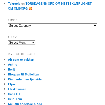
Tokrepia
on
TORSDAGENS ORD OM NESTEKJÆRLIGHET
OM OMSORG
EMNER:
Emner:
ARIKV:
Arikv:
DIVERSE BLOGGER:
Alt som er vakkert
Åshild
Berit
Bloggen til Moffeliten
Diamanter i en fjellside
Eljos
Fläskdansen
Hans H B
Helt Hjem
Kali sin engelske blogg