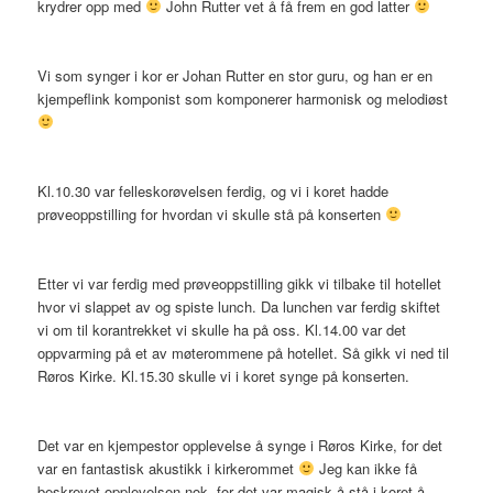
krydrer opp med
John Rutter vet å få frem en god latter
Vi som synger i kor er Johan Rutter en stor guru, og han er en
kjempeflink komponist som komponerer harmonisk og melodiøst
Kl.10.30 var felleskorøvelsen ferdig, og vi i koret hadde
prøveoppstilling for hvordan vi skulle stå på konserten
Etter vi var ferdig med prøveoppstilling gikk vi tilbake til hotellet
hvor vi slappet av og spiste lunch. Da lunchen var ferdig skiftet
vi om til korantrekket vi skulle ha på oss. Kl.14.00 var det
oppvarming på et av møterommene på hotellet. Så gikk vi ned til
Røros Kirke. Kl.15.30 skulle vi i koret synge på konserten.
Det var en kjempestor opplevelse å synge i Røros Kirke, for det
var en fantastisk akustikk i kirkerommet
Jeg kan ikke få
beskrevet opplevelsen nok, for det var magisk å stå i koret å