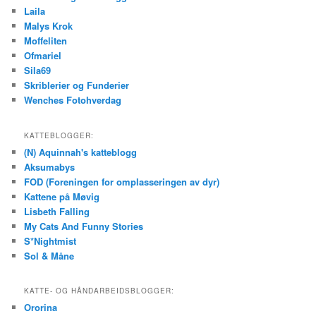
Laila
Malys Krok
Moffeliten
Ofmariel
Sila69
Skriblerier og Funderier
Wenches Fotohverdag
KATTEBLOGGER:
(N) Aquinnah's katteblogg
Aksumabys
FOD (Foreningen for omplasseringen av dyr)
Kattene på Møvig
Lisbeth Falling
My Cats And Funny Stories
S*Nightmist
Sol & Måne
KATTE- OG HÅNDARBEIDSBLOGGER:
Ororina