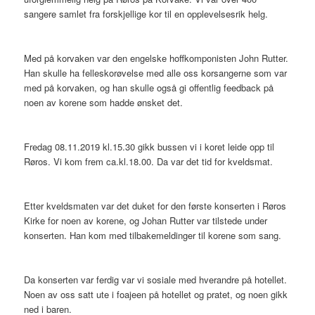
sangere samlet fra forskjellige kor til en opplevelsesrik helg.
Med på korvaken var den engelske hoffkomponisten John Rutter.
Han skulle ha felleskorøvelse med alle oss korsangerne som var
med på korvaken, og han skulle også gi offentlig feedback på
noen av korene som hadde ønsket det.
Fredag 08.11.2019 kl.15.30 gikk bussen vi i koret leide opp til
Røros. Vi kom frem ca.kl.18.00. Da var det tid for kveldsmat.
Etter kveldsmaten var det duket for den første konserten i Røros
Kirke for noen av korene, og Johan Rutter var tilstede under
konserten. Han kom med tilbakemeldinger til korene som sang.
Da konserten var ferdig var vi sosiale med hverandre på hotellet.
Noen av oss satt ute i foajeen på hotellet og pratet, og noen gikk
ned i baren.