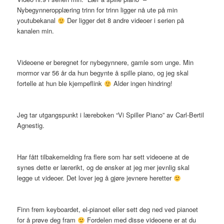
Nybegynneropplæring trinn for trinn ligger nå ute på min
youtubekanal
Der ligger det 8 andre videoer i serien på
kanalen min.
Videoene er beregnet for nybegynnere, gamle som unge. Min
mormor var 56 år da hun begynte å spille piano, og jeg skal
fortelle at hun ble kjempeflink
Alder ingen hindring!
Jeg tar utgangspunkt i læreboken “Vi Spiller Piano” av Carl-Bertil
Agnestig.
Har fått tilbakemelding fra flere som har sett videoene at de
synes dette er lærerikt, og de ønsker at jeg mer jevnlig skal
legge ut videoer. Det lover jeg å gjøre jevnere heretter
Finn frem keyboardet, el-pianoet eller sett deg ned ved pianoet
for å prøve deg fram
Fordelen med disse videoene er at du