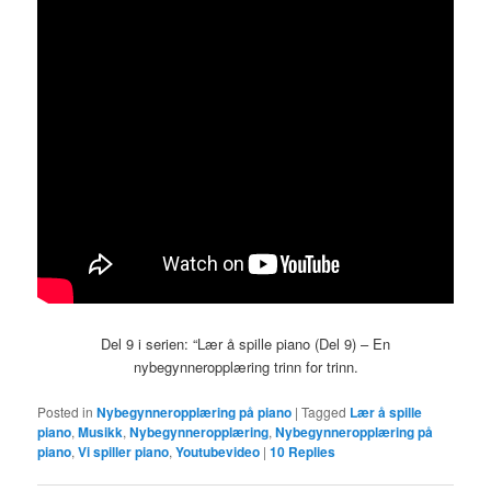
Del 9 i serien: “Lær å spille piano (Del 9) – En
nybegynneropplæring trinn for trinn.
Posted in
Nybegynneropplæring på piano
|
Tagged
Lær å spille
piano
,
Musikk
,
Nybegynneropplæring
,
Nybegynneropplæring på
piano
,
Vi spiller piano
,
Youtubevideo
|
10
Replies