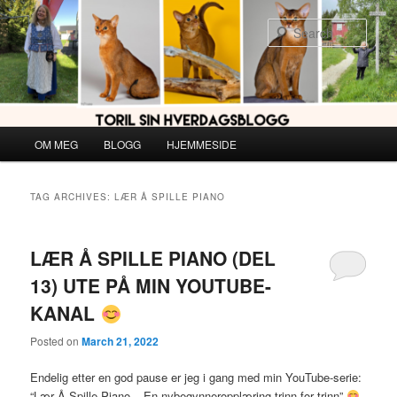
Skip
Skip
to
to
Sear
primary
secondary
content
content
Main
OM MEG
BLOGG
HJEMMESIDE
menu
TAG ARCHIVES:
LÆR Å SPILLE PIANO
LÆR Å SPILLE PIANO (DEL
13) UTE PÅ MIN YOUTUBE-
KANAL
Posted on
March 21, 2022
Endelig etter en god pause er jeg i gang med min YouTube-serie:
“Lær Å Spille Piano – En nybegynneropplæring trinn for trinn”