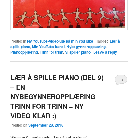
Posted in
Ny YouTube-video ute på min YouTube
|
Tagged
Lær å
spille piano
,
Min YouTube-kanal
,
Nybegynneropplæring
,
Pianoopplæring
,
Trinn for trinn
,
Vi spiller piano
|
Leave a reply
LÆR Å SPILLE PIANO (DEL 9)
10
– EN
NYBEGYNNEROPPLÆRING
TRINN FOR TRINN – NY
VIDEO KLAR :)
Posted on
September 28, 2018
Video nr.9 i serien min: “Lær å spille piano” –