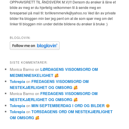
OPPHAVSRETT TIL ÅNDSVERK M.V)!!! Dersom du ønsker å låne et
bilde av meg er du hjertelig velkommen til å sende meg en
forespørsel på mail til: torilkremmervik@yahoo.no Ved lån av private
bilder fra bloggen min ber jeg pent om at de som spør meg om det
linker til bloggen min under det/de bildene du ønsker å bruke :)
BLOGLOVIN:
SISTE KOMMENTARER:
Monica Barmo
on
LØRDAGENS VISDOMSORD OM
MEDMENNESKELIGHET
Tokrepia
on
FREDAGENS VISDOMSORD OM
NESTEKJÆRLIGHET OG OMSORG
Monica Barmo
on
FREDAGENS VISDOMSORD OM
NESTEKJÆRLIGHET OG OMSORG
Tokrepia
on
MIN SEPTEMBERDAG I ORD OG BILDER
Tokrepia
on
TORSDAGENS ORD OM NESTEKJÆRLIGHET
OM OMSORG