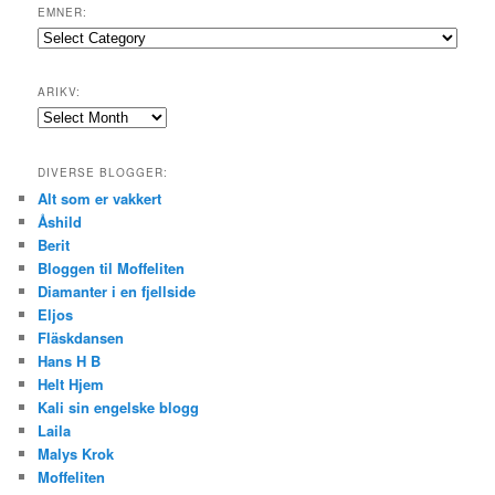
EMNER:
Emner:
ARIKV:
Arikv:
DIVERSE BLOGGER:
Alt som er vakkert
Åshild
Berit
Bloggen til Moffeliten
Diamanter i en fjellside
Eljos
Fläskdansen
Hans H B
Helt Hjem
Kali sin engelske blogg
Laila
Malys Krok
Moffeliten