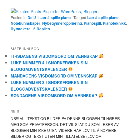
Posted in
Del 3 i Lær å spille piano
|
Tagged
Lær å spille piano
,
Notekunnskaper
,
Nybegynneropplæring
,
Pianospill
,
Pianoteknikk
,
Rytmelære
|
6
Replies
SISTE INNLEGG:
TIRSDAGENS VISDOMSORD OM VENNSKAP
LUKE NUMMER 4 I SNORKFRØKEN SIN
BLOGGADVENTSKALENDER
MANDAGENS VISDOMSORD OM VENNSKAP
LUKE NUMMER 3 I SNORKFRØKEN SIN
BLOGGADVENTSKALENDER
SØNDAGENS VISDOMSORD OM VENNSKAP
NB!!!
NB!!! ALL TEKST OG BILDER PÅ DENNE BLOGGEN TILHØRER
MEG SOM PRIVATPERSON. DET VIL SI AT DU SOM LESER AV
BLOGGEN MIN IKKE UTEN VIDERE HAR LOV TIL Å KOPIERE
BILDER OG TEKST UTEN MIN TILLATELSE (LOV OM