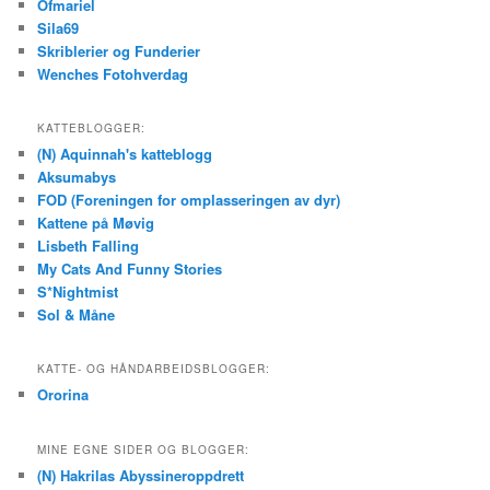
Ofmariel
Sila69
Skriblerier og Funderier
Wenches Fotohverdag
KATTEBLOGGER:
(N) Aquinnah's katteblogg
Aksumabys
FOD (Foreningen for omplasseringen av dyr)
Kattene på Møvig
Lisbeth Falling
My Cats And Funny Stories
S*Nightmist
Sol & Måne
KATTE- OG HÅNDARBEIDSBLOGGER:
Ororina
MINE EGNE SIDER OG BLOGGER:
(N) Hakrilas Abyssineroppdrett