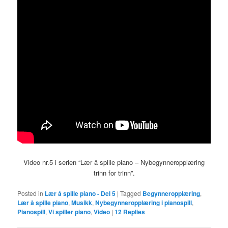
Video nr.5 i serien “Lær å spille piano – Nybegynneropplæring
trinn for trinn”.
Posted in
Lær å spille piano - Del 5
|
Tagged
Begynneropplæring
,
Lær å spille piano
,
Musikk
,
Nybegynneropplæring i pianospill
,
Pianospill
,
Vi spiller piano
,
Video
|
12
Replies