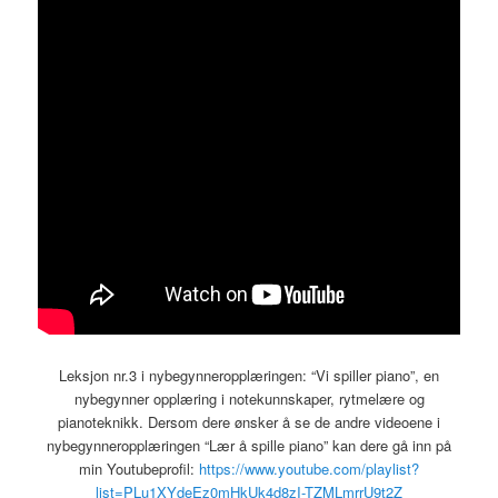
Leksjon nr.3 i nybegynneropplæringen: “Vi spiller piano”, en
nybegynner opplæring i notekunnskaper, rytmelære og
pianoteknikk. Dersom dere ønsker å se de andre videoene i
nybegynneropplæringen “Lær å spille piano” kan dere gå inn på
min Youtubeprofil:
https://www.youtube.com/playlist?
list=PLu1XYdeEz0mHkUk4d8zI-TZMLmrrU9t2Z