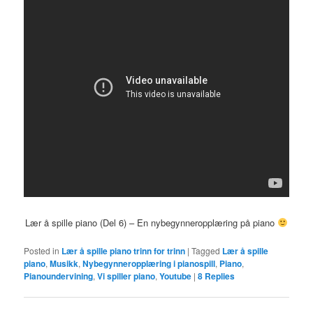
Lær å spille piano (Del 6) – En nybegynneropplæring på piano
Posted in
Lær å spille piano trinn for trinn
|
Tagged
Lær å spille
piano
,
Musikk
,
Nybegynneropplæring i pianospill
,
Piano
,
Pianoundervining
,
Vi spiller piano
,
Youtube
|
8
Replies