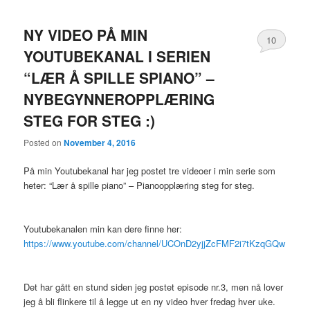
NY VIDEO PÅ MIN
10
YOUTUBEKANAL I SERIEN
“LÆR Å SPILLE SPIANO” –
NYBEGYNNEROPPLÆRING
STEG FOR STEG :)
Posted on
November 4, 2016
På min Youtubekanal har jeg postet tre videoer i min serie som
heter: “Lær å spille piano” – Pianoopplæring steg for steg.
Youtubekanalen min kan dere finne her:
https://www.youtube.com/channel/UCOnD2yjjZcFMF2i7tKzqGQw
Det har gått en stund siden jeg postet episode nr.3, men nå lover
jeg å bli flinkere til å legge ut en ny video hver fredag hver uke.