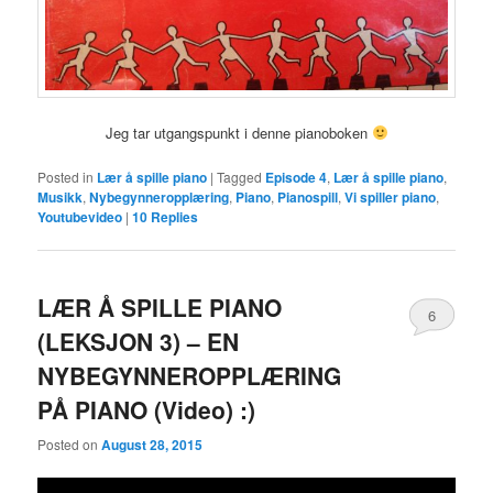
Jeg tar utgangspunkt i denne pianoboken
Posted in
Lær å spille piano
|
Tagged
Episode 4
,
Lær å spille piano
,
Musikk
,
Nybegynneropplæring
,
Piano
,
Pianospill
,
Vi spiller piano
,
Youtubevideo
|
10
Replies
LÆR Å SPILLE PIANO
6
(LEKSJON 3) – EN
NYBEGYNNEROPPLÆRING
PÅ PIANO (Video) :)
Posted on
August 28, 2015