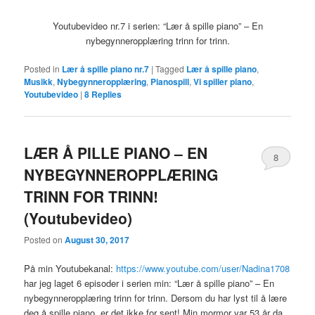
Youtubevideo nr.7 i serien: “Lær å spille piano” – En
nybegynneropplæring trinn for trinn.
Posted in
Lær å spille piano nr.7
|
Tagged
Lær å spille piano
,
Musikk
,
Nybegynneropplæring
,
Pianospill
,
Vi spiller piano
,
Youtubevideo
|
8
Replies
LÆR Å PILLE PIANO – EN
8
NYBEGYNNEROPPLÆRING
TRINN FOR TRINN!
(Youtubevideo)
Posted on
August 30, 2017
På min Youtubekanal:
https://www.youtube.com/user/Nadina1708
har jeg laget 6 episoder i serien min: “Lær å spille piano” – En
nybegynneropplæring trinn for trinn. Dersom du har lyst til å lære
deg å spille piano, er det ikke for sent! Min mormor var 53 år da