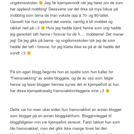
ungdomsskolen
Jeg får kjempevondt når jeg hører om de som
har opplevd mobbing! Dessverre var det ikke så mye fokus på
mobbing som tema da man vokste opp å 70- og 80-tallet.
Uansett har hun opplevd det verste, nemlig å bli mobbet og
rakket ned på <3
Hvis jeg hadde kjent henne som ung hadde
jeg garantert tatt henne i forsvar for de h…. mobberne! Det mener
jeg! Da jeg gikk på barne- og ungdomsskolen tok jeg de som
hadde det tøft i forsvar, for jeg klarte ikke se på at de hadde det
vondt <3
På sin egen blogg begynte hun en spalte som hun kaller for
“Fremsnakking” av andre bloggere, og de av oss som følger
henne og leser bloggen hennes synes det er kjempeflott at hun
har disse kjempekoselig framsnakkinnleggene sine <3
Dette var for noen uker siden hun framsnakket en annen blogger
som blogger på en annen bloggplattform. Blogginnlegget til
bloggfølgeren min var kjempefint skrevet. Først takket hun som
ble framsnakket, men det gikk ikke mange timer før den