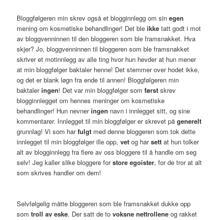
Bloggfølgeren min skrev også et blogginnlegg om sin
egen
mening om kosmetiske behandlinger! Det ble
ikke
tatt godt i mot
av bloggvenninnen til den bloggeren som ble framsnakket. Hva
skjer? Jo, bloggvenninnen til bloggeren som ble framsnakket
skriver et motinnlegg av alle ting hvor hun hevder at hun mener
at min bloggfølger baktaler henne! Det stemmer over hodet ikke,
og det er blank løgn fra ende til annen! Bloggfølgeren min
baktaler
ingen
! Det var min bloggfølger som
først
skrev
blogginnlegget om hennes meninger om kosmetiske
behandlinger! Hun nevner
ingen
navn i innlegget sitt, og sine
kommentarer. Innlegget til min bloggfølger er skrevet på
generelt
grunnlag! Vi som har
fulgt
med denne bloggeren som tok dette
innlegget til min bloggfølger ille opp,
vet
og har
sett
at hun tolker
alt av blogginnlegg fra flere av oss bloggere til å handle om seg
selv! Jeg kaller slike bloggere for
store egoister
, for de tror at alt
som skrives handler om dem!
Selvfølgelig måtte bloggeren som ble framsnakket dukke opp
som
troll av eske
. Der satt de to
voksne nettrollene
og rakket