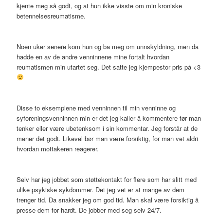
kjente meg så godt, og at hun ikke visste om min kroniske
betennelsesreumatisme.
Noen uker senere kom hun og ba meg om unnskyldning, men da
hadde en av de andre venninnene mine fortalt hvordan
reumatismen min utartet seg. Det satte jeg kjempestor pris på <3
Disse to eksemplene med venninnen til min venninne og
syforeningsvenninnen min er det jeg kaller å kommentere før man
tenker eller være ubetenksom i sin kommentar. Jeg forstår at de
mener det godt. Likevel bør man være forsiktig, for man vet aldri
hvordan mottakeren reagerer.
Selv har jeg jobbet som støttekontakt for flere som har slitt med
ulike psykiske sykdommer. Det jeg vet er at mange av dem
trenger tid. Da snakker jeg om god tid. Man skal være forsiktig å
presse dem for hardt. De jobber med seg selv 24/7.