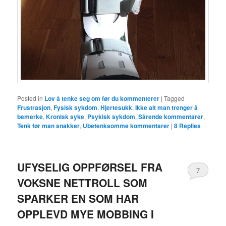
Posted in
Lov å tenke seg om før du kommenterer
|
Tagged
Frustrasjon
,
Fysisk sykdom
,
Hjertesukk
,
Ikke alt man trenger å
bemerke
,
Kronisk syke
,
Psykisk sykdom
,
Sårende kommentarer
,
Tenk før man snakker
,
Ubetenksomme kommentarer
|
8
Replies
UFYSELIG OPPFØRSEL FRA
7
VOKSNE NETTROLL SOM
SPARKER EN SOM HAR
OPPLEVD MYE MOBBING I