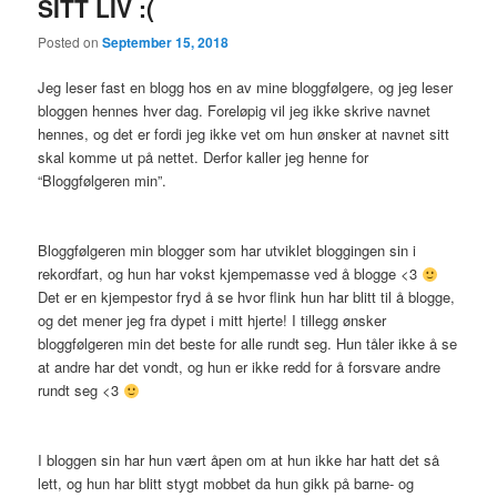
SITT LIV :(
Posted on
September 15, 2018
Jeg leser fast en blogg hos en av mine bloggfølgere, og jeg leser
bloggen hennes hver dag. Foreløpig vil jeg ikke skrive navnet
hennes, og det er fordi jeg ikke vet om hun ønsker at navnet sitt
skal komme ut på nettet. Derfor kaller jeg henne for
“Bloggfølgeren min”.
Bloggfølgeren min blogger som har utviklet bloggingen sin i
rekordfart, og hun har vokst kjempemasse ved å blogge <3
Det er en kjempestor fryd å se hvor flink hun har blitt til å blogge,
og det mener jeg fra dypet i mitt hjerte! I tillegg ønsker
bloggfølgeren min det beste for alle rundt seg. Hun tåler ikke å se
at andre har det vondt, og hun er ikke redd for å forsvare andre
rundt seg <3
I bloggen sin har hun vært åpen om at hun ikke har hatt det så
lett, og hun har blitt stygt mobbet da hun gikk på barne- og