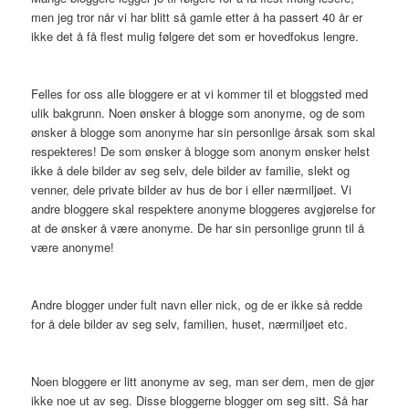
men jeg tror når vi har blitt så gamle etter å ha passert 40 år er
ikke det å få flest mulig følgere det som er hovedfokus lengre.
Felles for oss alle bloggere er at vi kommer til et bloggsted med
ulik bakgrunn. Noen ønsker å blogge som anonyme, og de som
ønsker å blogge som anonyme har sin personlige årsak som skal
respekteres! De som ønsker å blogge som anonym ønsker helst
ikke å dele bilder av seg selv, dele bilder av familie, slekt og
venner, dele private bilder av hus de bor i eller nærmiljøet. Vi
andre bloggere skal respektere anonyme bloggeres avgjørelse for
at de ønsker å være anonyme. De har sin personlige grunn til å
være anonyme!
Andre blogger under fult navn eller nick, og de er ikke så redde
for å dele bilder av seg selv, familien, huset, nærmiljøet etc.
Noen bloggere er litt anonyme av seg, man ser dem, men de gjør
ikke noe ut av seg. Disse bloggerne blogger om seg sitt. Så har