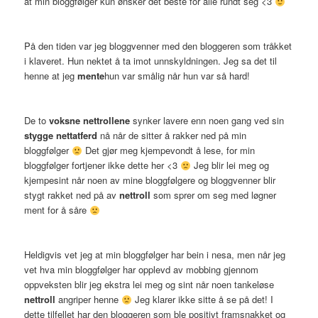
at min bloggfølger kun ønsker det beste for alle rundt seg <3
På den tiden var jeg bloggvenner med den bloggeren som tråkket
i klaveret. Hun nektet å ta imot unnskyldningen. Jeg sa det til
henne at jeg
mente
hun var smålig når hun var så hard!
De to
voksne nettrollene
synker lavere enn noen gang ved sin
stygge nettatferd
nå når de sitter å rakker ned på min
bloggfølger
Det gjør meg kjempevondt å lese, for min
bloggfølger fortjener ikke dette her <3
Jeg blir lei meg og
kjempesint når noen av mine bloggfølgere og bloggvenner blir
stygt rakket ned på av
nettroll
som sprer om seg med løgner
ment for å såre
Heldigvis vet jeg at min bloggfølger har bein i nesa, men når jeg
vet hva min bloggfølger har opplevd av mobbing gjennom
oppveksten blir jeg ekstra lei meg og sint når noen tankeløse
nettroll
angriper henne
Jeg klarer ikke sitte å se på det! I
dette tilfellet har den bloggeren som ble positivt framsnakket og