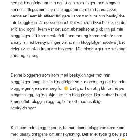
ned på bloggfølgeren min og litt oss som følger med bloggen
hennes. Bloggvenninnen til bloggeren som ble framsnakket
hadde en
lavmålt atferd
tidligere i sommer hvor hun
beskyldte
min bloggfølger å mobbe henne! Det var slett
ikke
tilfelle, og det
er blank løgn! Hvem var det som ubetenksomt gikk inn på min
bloggfølger sitt kommentarfelt i sommer og kommenterte som
anonym med beskyldninger om at min bloggfølger hadde stjålet
deler av teksten fra andre bloggere. Min bloggfølger ble selvsagt
såret og lei seg.
Denne bloggeren som kom med beskyldninger mot min
bloggfølger hang ut min bloggfølger som mobber, og det ble min
bloggfølger kjempelei seg for
Det gav hun uttrykk for i et par
blogginnlegg, og jeg skjønner min bloggfølger. Der skriver hun et
kjempeflott blogginnlegg, og blir møtt med usaklige
beskyldninger.
Snill som min bloggfølger er, ba hun denne bloggeren som kom
med beskyldningene om unnskyldning. Det er et tydelig bevis på