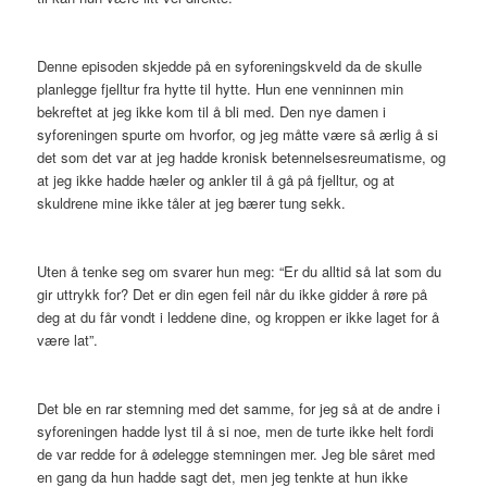
Denne episoden skjedde på en syforeningskveld da de skulle
planlegge fjelltur fra hytte til hytte. Hun ene venninnen min
bekreftet at jeg ikke kom til å bli med. Den nye damen i
syforeningen spurte om hvorfor, og jeg måtte være så ærlig å si
det som det var at jeg hadde kronisk betennelsesreumatisme, og
at jeg ikke hadde hæler og ankler til å gå på fjelltur, og at
skuldrene mine ikke tåler at jeg bærer tung sekk.
Uten å tenke seg om svarer hun meg: “Er du alltid så lat som du
gir uttrykk for? Det er din egen feil når du ikke gidder å røre på
deg at du får vondt i leddene dine, og kroppen er ikke laget for å
være lat”.
Det ble en rar stemning med det samme, for jeg så at de andre i
syforeningen hadde lyst til å si noe, men de turte ikke helt fordi
de var redde for å ødelegge stemningen mer. Jeg ble såret med
en gang da hun hadde sagt det, men jeg tenkte at hun ikke