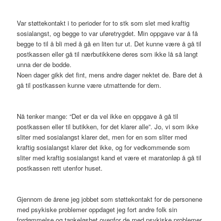
Var støttekontakt i to perioder for to stk som slet med kraftig
sosialangst, og begge to var uføretrygdet. Min oppgave var å få
begge to til å bli med å gå en liten tur ut. Det kunne være å gå til
postkassen eller gå til nærbutikkene deres som ikke lå så langt
unna der de bodde.
Noen dager gikk det fint, mens andre dager nektet de. Bare det å
gå til postkassen kunne være utmattende for dem.
Nå tenker mange: “Det er da vel ikke en oppgave å gå til
postkassen eller til butikken, for det klarer alle”. Jo, vi som ikke
sliter med sosialangst klarer det, men for en som sliter med
kraftig sosialangst klarer det ikke, og for vedkommende som
sliter med kraftig sosialangst kand et være et maratonløp å gå til
postkassen rett utenfor huset.
Gjennom de årene jeg jobbet som støttekontakt for de personene
med psykiske problemer oppdaget jeg fort andre folk sin
fordømmelse og tankeløshet ovenfor de med psykiske problemer