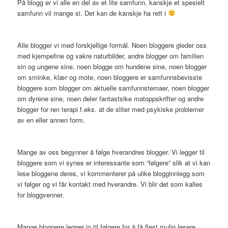
På blogg er vi alle en del av et lite samfunn, kanskje et spesielt
samfunn vil mange si. Det kan de kanskje ha rett i
Alle blogger vi med forskjellige formål. Noen bloggere gleder oss
med kjempefine og vakre naturbilder, andre blogger om familien
sin og ungene sine, noen blogge om hundene sine, noen blogger
om sminke, klær og mote, noen bloggere er samfunnsbevisste
bloggere som blogger om aktuelle samfunnstemaer, noen blogger
om dyrene sine, noen deler fantastsike matoppskrifter og andre
blogger for ren terapi f.eks. at de sliter med psykiske problemer
av en eller annen form.
Mange av oss begynner å følge hverandres blogger. Vi legger til
bloggere som vi synes er interessante som “følgere” slik at vi kan
lese bloggene deres, vi kommenterer på ulike blogginnlegg som
vi følger og vi får kontakt med hverandre. Vi blir det som kalles
for bloggvenner.
Mange bloggere legger jo til følgere for å få flest mulig lesere,