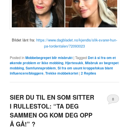
Bildet lånt fra:
https://www.dagbladet.no/kjendis/slik-svarer-hun-
pa-tordentalen/72093023
Posted in
Mobbebegrepet blir misbrukt
|
Tagged
Det å si fra om et
økende problem er ikke mobbing
,
Hjertesukk
,
Misbruk av begrepet
mobbing
,
Samfunnsproblem
,
Si fra om usunt kroppsfokus blant
influencere/bloggere
,
Trekke mobbekortet
|
2
Replies
SIER DU TIL EN SOM SITTER
8
I RULLESTOL: “TA DEG
SAMMEN OG KOM DEG OPP
Å GÅ!” ?