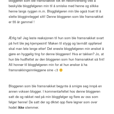
bloggeren som ble framsnakket tok en helomvending ved å
beskylde bloggfølgeren min til å smiske med henne og slikke
henne langs ryggen m.m. Bloggfølgeren min ble også truet til å
slette blogginnlegget sitt! Denne bloggeren som ble framsnakket
er 55 år gammel !
Ærlig tal! Jeg leste reaksjonen til hun som ble framsnakket svart
på hvit ble jeg kjempesint! Maken til stygg og lavmålt oppførsel
skal man lete lenge etter! Det eneste bloggfølgeren min ønsket å
gjøre en hyggelig ting for denne bloggeren! Hva er takken? Jo, at
hun ble hudflettet av den bloggeren som hun framsnakket så fint!
All honnør til bloggfølgeren min for at hun ønsker å ha
framsnakkingsinnleggene sine <3
Bloggeren som ble framsnakket begynte å smigre seg innpå en
annen voksen blogger. I kommentarfeltet hos denne bloggeren
satt de og rakket ned på min bloggfølger og flere av oss som
følger henne! De satt der og diktet opp flere løgner som over
hodet
ikke
stemmer.