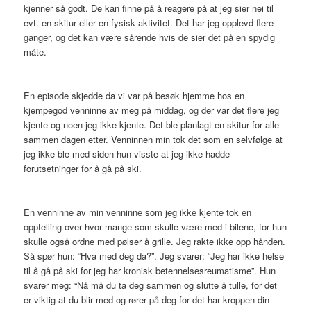
kjenner så godt. De kan finne på å reagere på at jeg sier nei til
evt. en skitur eller en fysisk aktivitet. Det har jeg opplevd flere
ganger, og det kan være sårende hvis de sier det på en spydig
måte.
En episode skjedde da vi var på besøk hjemme hos en
kjempegod venninne av meg på middag, og der var det flere jeg
kjente og noen jeg ikke kjente. Det ble planlagt en skitur for alle
sammen dagen etter. Venninnen min tok det som en selvfølge at
jeg ikke ble med siden hun visste at jeg ikke hadde
forutsetninger for å gå på ski.
En venninne av min venninne som jeg ikke kjente tok en
opptelling over hvor mange som skulle være med i bilene, for hun
skulle også ordne med pølser å grille. Jeg rakte ikke opp hånden.
Så spør hun: “Hva med deg da?”. Jeg svarer: “Jeg har ikke helse
til å gå på ski for jeg har kronisk betennelsesreumatisme”. Hun
svarer meg: “Nå må du ta deg sammen og slutte å tulle, for det
er viktig at du blir med og rører på deg for det har kroppen din