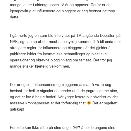
mange jenter i aldersgruppen 12 år og oppover! Derfor er det
kjempeviktig at influencere og bloggere er seg bevisst nettopp
dette.
I går hørte jeg en som ble intervjuet på TV angående Debatten på
NRK, og han sa at det mest sannsynlig kommer til å bli enda mer
strengere regler for influencere og bloggere når det gjelder å
publilsere bilder fra kosmetiske behandlinger og plastiske
operasjoner og skrevne blogginnlegg om temaet. Det tror jeg
mange ønsker hjertelig velkommen.
Det er og blir influencernes og bloggerne ansvar å være seg
bevisst for hvilke signaler de sender ut til de yngre leserne sine,
og det er lov å bruke hodet! Når yngre lesere blir påvirket av det
massive kroppspresset er det forferdelig trist
Det er regelrett
galskap!
Foreldre kan ikke sitte på sine unger 24/7 å holde ungene sine