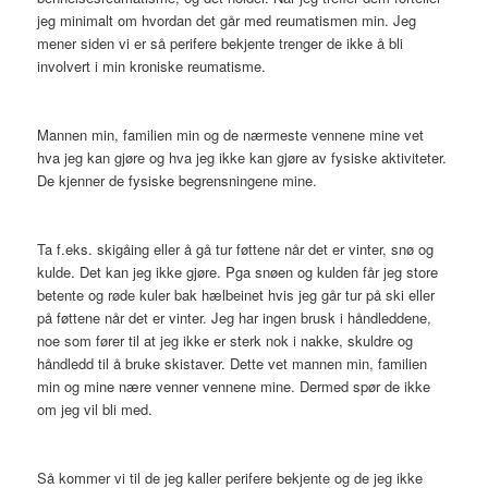
jeg minimalt om hvordan det går med reumatismen min. Jeg
mener siden vi er så perifere bekjente trenger de ikke å bli
involvert i min kroniske reumatisme.
Mannen min, familien min og de nærmeste vennene mine vet
hva jeg kan gjøre og hva jeg ikke kan gjøre av fysiske aktiviteter.
De kjenner de fysiske begrensningene mine.
Ta f.eks. skigåing eller å gå tur føttene når det er vinter, snø og
kulde. Det kan jeg ikke gjøre. Pga snøen og kulden får jeg store
betente og røde kuler bak hælbeinet hvis jeg går tur på ski eller
på føttene når det er vinter. Jeg har ingen brusk i håndleddene,
noe som fører til at jeg ikke er sterk nok i nakke, skuldre og
håndledd til å bruke skistaver. Dette vet mannen min, familien
min og mine nære venner vennene mine. Dermed spør de ikke
om jeg vil bli med.
Så kommer vi til de jeg kaller perifere bekjente og de jeg ikke