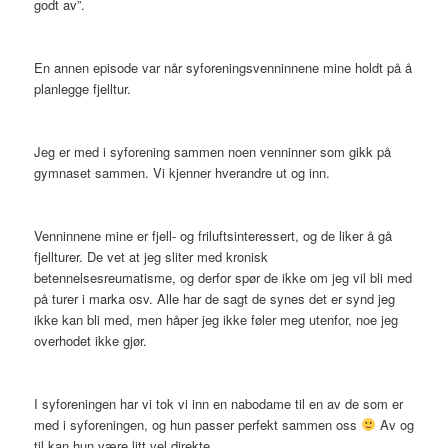
godt av”.
En annen episode var når syforeningsvenninnene mine holdt på å
planlegge fjelltur.
Jeg er med i syforening sammen noen venninner som gikk på
gymnaset sammen. Vi kjenner hverandre ut og inn.
Venninnene mine er fjell- og friluftsinteressert, og de liker å gå
fjellturer. De vet at jeg sliter med kronisk
betennelsesreumatisme, og derfor spør de ikke om jeg vil bli med
på turer i marka osv. Alle har de sagt de synes det er synd jeg
ikke kan bli med, men håper jeg ikke føler meg utenfor, noe jeg
overhodet ikke gjør.
I syforeningen har vi tok vi inn en nabodame til en av de som er
med i syforeningen, og hun passer perfekt sammen oss
Av og
til kan hun være litt vel direkte.