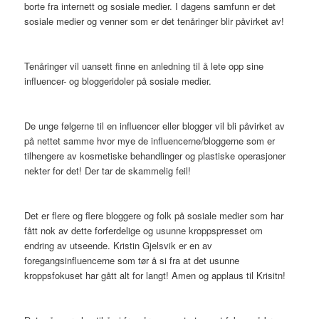
borte fra internett og sosiale medier. I dagens samfunn er det
sosiale medier og venner som er det tenåringer blir påvirket av!
Tenåringer vil uansett finne en anledning til å lete opp sine
influencer- og bloggeridoler på sosiale medier.
De unge følgerne til en influencer eller blogger vil bli påvirket av
på nettet samme hvor mye de influencerne/bloggerne som er
tilhengere av kosmetiske behandlinger og plastiske operasjoner
nekter for det! Der tar de skammelig feil!
Det er flere og flere bloggere og folk på sosiale medier som har
fått nok av dette forferdelige og usunne kroppspresset om
endring av utseende. Kristin Gjelsvik er en av
foregangsinfluencerne som tør å si fra at det usunne
kroppsfokuset har gått alt for langt! Amen og applaus til Krisitn!