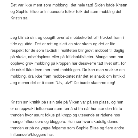
Det var ikke ment som mobbing i det hele tatt! Siden både Kristin
og Sophie Elise er influencere tolker folk det som mobbing det
Kristin sa.
Jeg blir så sint og oppgitt over at mobbekortet blir trukket fram i
tide og utide! Det er rett og slett en stor skam og det er lite
respekt for de som faktisk i realiteten blir grovt mobbet til daglig
på skole, arbeidsplass eller på fritidsaktiviteter. Mange som har
opplevd grov mobbing på kroppen har dessverre tatt livet sitt, for
de orket ikke leve mer med mobbingen. Da kan man snakke om
mobbing, dra ikke fram mobbekortet når det er snakk om kritikk!
Jeg mener det er å rope: “Ulv, ulv!” De burde skamme seg!
Kristin sin kritikk på i sin tale på Vixen var på sin plass, og hun
er en oppvakt influencer som tørr å si fra når hun ser den triste
trenden hvor usunt fokus på kropp og utseende er rådene hos
mange influencere og bloggere. Hun ser hvor skadelig denne
trenden er på de yngre følgerne som Sophie Elise og flere andre
influencere/bloggere har.