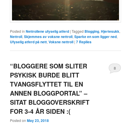
Posted in
Nettrollene ufyselig atferd
|
Tagged
Blogging
,
Hjertesukk
,
Nettroll
,
Skjemmes av voksne nettroll
,
Sparke en som ligger ned
,
Ufyselig atferd på nett
,
Voksne nettroll
|
7
Replies
“BLOGGERE SOM SLITER
8
PSYKISK BURDE BLITT
TVANGSFLYTTET TIL EN
ANNEN BLOGGPORTAL” –
SITAT BLOGGOVERSKRIFT
FOR 3-4 ÅR SIDEN :(
Posted on
May 23, 2018