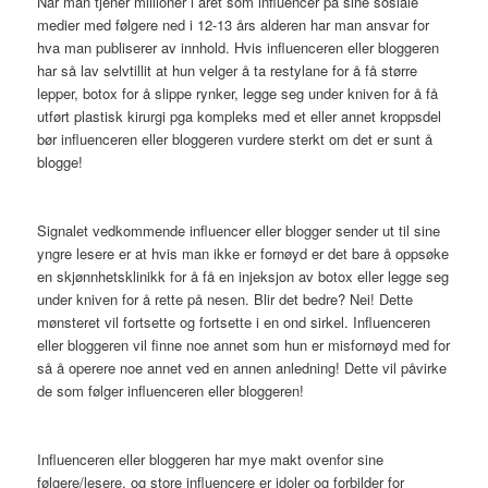
Når man tjener millioner i året som influencer på sine sosiale
medier med følgere ned i 12-13 års alderen har man ansvar for
hva man publiserer av innhold. Hvis influenceren eller bloggeren
har så lav selvtillit at hun velger å ta restylane for å få større
lepper, botox for å slippe rynker, legge seg under kniven for å få
utført plastisk kirurgi pga kompleks med et eller annet kroppsdel
bør influenceren eller bloggeren vurdere sterkt om det er sunt å
blogge!
Signalet vedkommende influencer eller blogger sender ut til sine
yngre lesere er at hvis man ikke er fornøyd er det bare å oppsøke
en skjønnhetsklinikk for å få en injeksjon av botox eller legge seg
under kniven for å rette på nesen. Blir det bedre? Nei! Dette
mønsteret vil fortsette og fortsette i en ond sirkel. Influenceren
eller bloggeren vil finne noe annet som hun er misfornøyd med for
så å operere noe annet ved en annen anledning! Dette vil påvirke
de som følger influenceren eller bloggeren!
Influenceren eller bloggeren har mye makt ovenfor sine
følgere/lesere, og store influencere er idoler og forbilder for