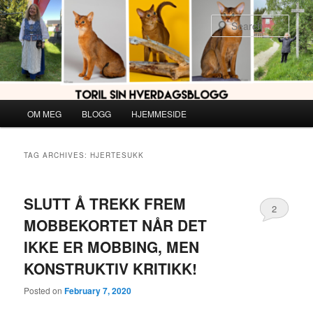
Skip
Skip
to
to
Sear
primary
secondary
content
content
Main
OM MEG
BLOGG
HJEMMESIDE
menu
TAG ARCHIVES:
HJERTESUKK
SLUTT Å TREKK FREM
2
MOBBEKORTET NÅR DET
IKKE ER MOBBING, MEN
KONSTRUKTIV KRITIKK!
Posted on
February 7, 2020