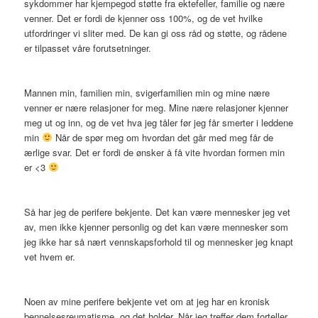
sykdommer har kjempegod støtte fra ektefeller, familie og nære
venner. Det er fordi de kjenner oss 100%, og de vet hvilke
utfordringer vi sliter med. De kan gi oss råd og støtte, og rådene
er tilpasset våre forutsetninger.
Mannen min, familien min, svigerfamilien min og mine nære
venner er nære relasjoner for meg. Mine nære relasjoner kjenner
meg ut og inn, og de vet hva jeg tåler før jeg får smerter i leddene
min
Når de spør meg om hvordan det går med meg får de
ærlige svar. Det er fordi de ønsker å få vite hvordan formen min
er <3
Så har jeg de perifere bekjente. Det kan være mennesker jeg vet
av, men ikke kjenner personlig og det kan være mennesker som
jeg ikke har så nært vennskapsforhold til og mennesker jeg knapt
vet hvem er.
Noen av mine perifere bekjente vet om at jeg har en kronisk
bennelsesreumatisme, og det holder. Når jeg treffer dem forteller