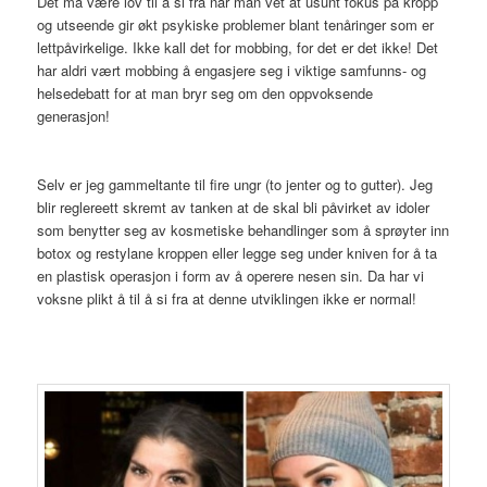
Det må være lov til å si fra når man vet at usunt fokus på kropp
og utseende gir økt psykiske problemer blant tenåringer som er
lettpåvirkelige. Ikke kall det for mobbing, for det er det ikke! Det
har aldri vært mobbing å engasjere seg i viktige samfunns- og
helsedebatt for at man bryr seg om den oppvoksende
generasjon!
Selv er jeg gammeltante til fire ungr (to jenter og to gutter). Jeg
blir reglereett skremt av tanken at de skal bli påvirket av idoler
som benytter seg av kosmetiske behandlinger som å sprøyter inn
botox og restylane kroppen eller legge seg under kniven for å ta
en plastisk operasjon i form av å operere nesen sin. Da har vi
voksne plikt å til å si fra at denne utviklingen ikke er normal!