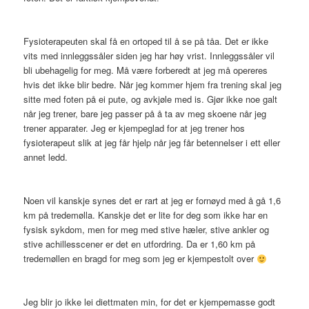
Fysioterapeuten skal få en ortoped til å se på tåa. Det er ikke
vits med innleggssåler siden jeg har høy vrist. Innleggssåler vil
bli ubehagelig for meg. Må være forberedt at jeg må opereres
hvis det ikke blir bedre. Når jeg kommer hjem fra trening skal jeg
sitte med foten på ei pute, og avkjøle med is. Gjør ikke noe galt
når jeg trener, bare jeg passer på å ta av meg skoene når jeg
trener apparater. Jeg er kjempeglad for at jeg trener hos
fysioterapeut slik at jeg får hjelp når jeg får betennelser i ett eller
annet ledd.
Noen vil kanskje synes det er rart at jeg er fornøyd med å gå 1,6
km på tredemølla. Kanskje det er lite for deg som ikke har en
fysisk sykdom, men for meg med stive hæler, stive ankler og
stive achillesscener er det en utfordring. Da er 1,60 km på
tredemøllen en bragd for meg som jeg er kjempestolt over
Jeg blir jo ikke lei diettmaten min, for det er kjempemasse godt