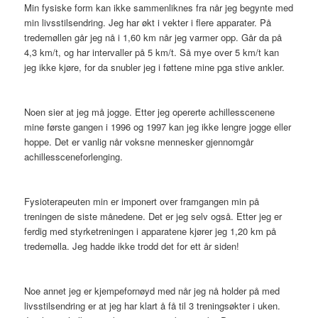
Min fysiske form kan ikke sammenliknes fra når jeg begynte med
min livsstilsendring. Jeg har økt i vekter i flere apparater. På
tredemøllen går jeg nå i 1,60 km når jeg varmer opp. Går da på
4,3 km/t, og har intervaller på 5 km/t. Så mye over 5 km/t kan
jeg ikke kjøre, for da snubler jeg i føttene mine pga stive ankler.
Noen sier at jeg må jogge. Etter jeg opererte achillesscenene
mine første gangen i 1996 og 1997 kan jeg ikke lengre jogge eller
hoppe. Det er vanlig når voksne mennesker gjennomgår
achillessceneforlenging.
Fysioterapeuten min er imponert over framgangen min på
treningen de siste månedene. Det er jeg selv også. Etter jeg er
ferdig med styrketreningen i apparatene kjører jeg 1,20 km på
tredemølla. Jeg hadde ikke trodd det for ett år siden!
Noe annet jeg er kjempefornøyd med når jeg nå holder på med
livsstilsendring er at jeg har klart å få til 3 treningsøkter i uken.