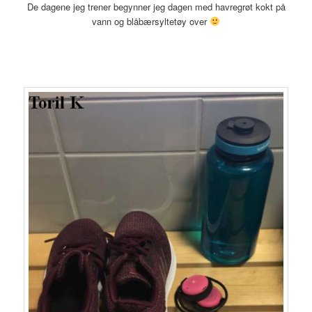
De dagene jeg trener begynner jeg dagen med havregrøt kokt på
vann og blåbærsyltetøy over