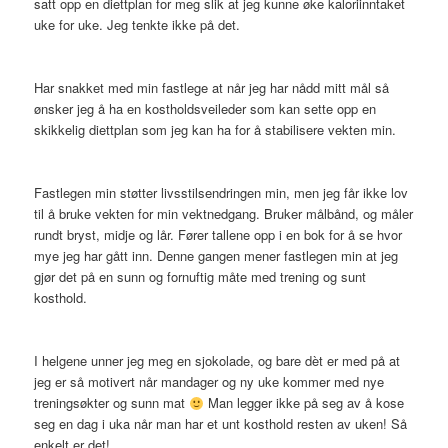
satt opp en diettplan for meg slik at jeg kunne øke kaloriinntaket
uke for uke. Jeg tenkte ikke på det.
Har snakket med min fastlege at når jeg har nådd mitt mål så
ønsker jeg å ha en kostholdsveileder som kan sette opp en
skikkelig diettplan som jeg kan ha for å stabilisere vekten min.
Fastlegen min støtter livsstilsendringen min, men jeg får ikke lov
til å bruke vekten for min vektnedgang. Bruker målbånd, og måler
rundt bryst, midje og lår. Fører tallene opp i en bok for å se hvor
mye jeg har gått inn. Denne gangen mener fastlegen min at jeg
gjør det på en sunn og fornuftig måte med trening og sunt
kosthold.
I helgene unner jeg meg en sjokolade, og bare dèt er med på at
jeg er så motivert når mandager og ny uke kommer med nye
treningsøkter og sunn mat
Man legger ikke på seg av å kose
seg en dag i uka når man har et unt kosthold resten av uken! Så
enkelt er det!