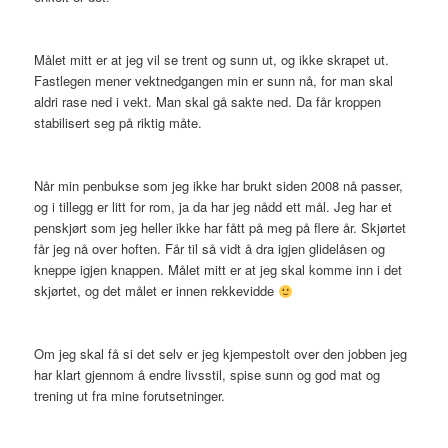
Målet mitt er at jeg vil se trent og sunn ut, og ikke skrapet ut.
Fastlegen mener vektnedgangen min er sunn nå, for man skal
aldri rase ned i vekt. Man skal gå sakte ned. Da får kroppen
stabilisert seg på riktig måte.
Når min penbukse som jeg ikke har brukt siden 2008 nå passer,
og i tillegg er litt for rom, ja da har jeg nådd ett mål. Jeg har et
penskjørt som jeg heller ikke har fått på meg på flere år. Skjørtet
får jeg nå over hoften. Får til så vidt å dra igjen glidelåsen og
kneppe igjen knappen. Målet mitt er at jeg skal komme inn i det
skjørtet, og det målet er innen rekkevidde
Om jeg skal få si det selv er jeg kjempestolt over den jobben jeg
har klart gjennom å endre livsstil, spise sunn og god mat og
trening ut fra mine forutsetninger.