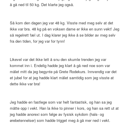
å gå ned til 50 kg. Det klarte jeg også.
Så kom den dagen jeg var 48 kg. Visste med meg selv at det
ikke var bra. 48 kg på en voksen dame er ikke en sunn vekt! Jeg
så regelrett fæl ut. I dag klarer jeg ikke å se bilder av meg selv
fra den tiden, for jeg var for tynn!
Likevel var det ikke lett å snu den skumle trenden jeg var
kommet inn i. Endelig hadde jeg klart å gå ned noe som var
målet mitt da jeg begynte på Grete Rodekurs. Innvendig var det
et jubel for at jeg hadde klart målet samtidig som jeg visste at
dette ikke var bra!
Jeg hadde en fastlege som var helt fantastisk, og han sa jeg
måtte opp i vekt. Han la ikke to pinner i kors, og han sa rett ut at
jeg hadde anorexi som følge av fysisk sykdom (hals- og
ørebetennelser) som hadde trigget meg å gå mer ned i vekt.