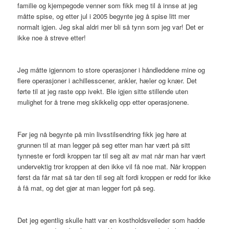
familie og kjempegode venner som fikk meg til å innse at jeg
måtte spise, og etter jul i 2005 begynte jeg å spise litt mer
normalt igjen. Jeg skal aldri mer bli så tynn som jeg var! Det er
ikke noe å streve etter!
Jeg måtte igjennom to store operasjoner i håndleddene mine og
flere operasjoner i achillesscener, ankler, hæler og knær. Det
førte til at jeg raste opp ivekt. Ble igjen sitte stillende uten
mulighet for å trene meg skikkelig opp etter operasjonene.
Før jeg nå begynte på min livsstilsendring fikk jeg høre at
grunnen til at man legger på seg etter man har vært på sitt
tynneste er fordi kroppen tar til seg alt av mat når man har vært
undervektig tror kroppen at den ikke vil få noe mat. Når kroppen
først da får mat så tar den til seg alt fordi kroppen er redd for ikke
å få mat, og det gjør at man legger fort på seg.
Det jeg egentlig skulle hatt var en kostholdsveileder som hadde