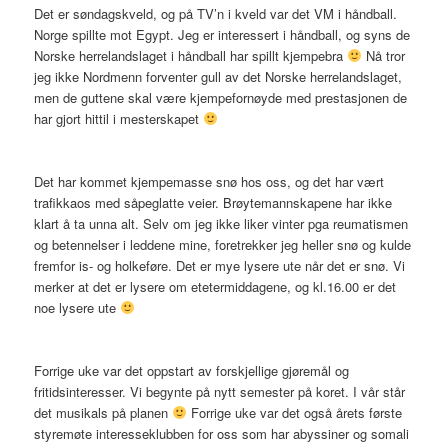
Det er søndagskveld, og på TV’n i kveld var det VM i håndball.
Norge spillte mot Egypt. Jeg er interessert i håndball, og syns de
Norske herrelandslaget i håndball har spillt kjempebra
Nå tror
jeg ikke Nordmenn forventer gull av det Norske herrelandslaget,
men de guttene skal være kjempefornøyde med prestasjonen de
har gjort hittil i mesterskapet
Det har kommet kjempemasse snø hos oss, og det har vært
trafikkaos med såpeglatte veier. Brøytemannskapene har ikke
klart å ta unna alt. Selv om jeg ikke liker vinter pga reumatismen
og betennelser i leddene mine, foretrekker jeg heller snø og kulde
fremfor is- og holkeføre. Det er mye lysere ute når det er snø. Vi
merker at det er lysere om etetermiddagene, og kl.16.00 er det
noe lysere ute
Forrige uke var det oppstart av forskjellige gjøremål og
fritidsinteresser. Vi begynte på nytt semester på koret. I vår står
det musikals på planen
Forrige uke var det også årets første
styremøte interesseklubben for oss som har abyssiner og somali