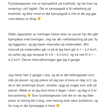
Fysioterapeuten min er kjempeflink på kosthold, og har kost og
ernæring i sitt fagfelt. Det er kjempegodt å få veiledning på
kosthold, og ikke minst er det kjempegodt å vite at det jeg gjør
med dietten er riktig
Siden oppstarten av treningen første uken av januar har det gått
kjempebra med treningen. Jeg har økt vektbelastning på pec fly
og leggpress, og jeg kjører intervaller på tredemøllen. Min
intervall på tredemøllen går ut på at jeg først går 4,1 – 4,2 km/t,
så setter jeg opp tempoet til 4,9 – 5,0 km/t, og så ned til 4,1 –
4,2 km/t. Denne intervalltreningen gjør jeg 6 ganger.
Jeg trener fast 2 ganger i uka, og da er det helkroppsøkt som
står på planen, og jeg prøver alt jeg kan å trene en dag nr.3, og
da er det overkropp (bryst, skuldre, rygg og mage) som står på
planen. Målet er at jeg skal trene 2 dager i uken, og dag nr.3 er
bonustrening
Som fysioterapeuten sier det er når jeg føler
press at trening blir tvang, men trening skal være lystbetont, og
for meg er det kjempegøy å trene