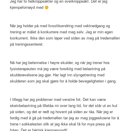
Jeg har to helkroppsøkter og en overkroppsøkt. Det er jeg
kjempefornøyd med
Når jeg holder på med livsstilsendring med vektnedgang og
trening er målet å konkurrere med meg selv. Jeg er min egen
konkurrent. Ikke den som løper ved siden av meg på tredemøllen
på treningssenteret.
Nå har jeg betennelse i høyre skulder, og når jeg trener hos
fysioterapeuten må jeg være forsiktig med belastning på
skulderøvelsene jeg gjør. Har lagt inn slyngetrening med
skulderen som jeg skal gjøre for å holde bevegeligheten i gang.
I tillegg har jeg problemer med venstre fot. Det kan være
skeivbelastning på lilletåa mi over lang tid, for det står ut en kul
på siden, og det er rødt og hovent på siden av tåa. Når jeg er
ferdig med å gå på tredemøllen tar jeg av meg joggeskoene for å
trene i sokkelesten slik at jeg ikke skal få for mye press på
foten. Det er faktisk kjempevondt!