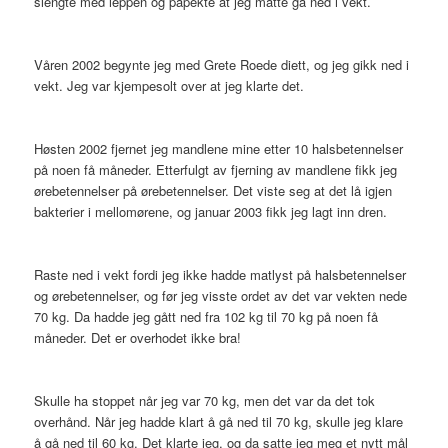
slengte med leppen og påpekte at jeg måtte gå ned i vekt.
Våren 2002 begynte jeg med Grete Roede diett, og jeg gikk ned i
vekt. Jeg var kjempesolt over at jeg klarte det.
Høsten 2002 fjernet jeg mandlene mine etter 10 halsbetennelser
på noen få måneder. Etterfulgt av fjerning av mandlene fikk jeg
ørebetennelser på ørebetennelser. Det viste seg at det lå igjen
bakterier i mellomørene, og januar 2003 fikk jeg lagt inn dren.
Raste ned i vekt fordi jeg ikke hadde matlyst på halsbetennelser
og ørebetennelser, og før jeg visste ordet av det var vekten nede
70 kg. Da hadde jeg gått ned fra 102 kg til 70 kg på noen få
måneder. Det er overhodet ikke bra!
Skulle ha stoppet når jeg var 70 kg, men det var da det tok
overhånd. Når jeg hadde klart å gå ned til 70 kg, skulle jeg klare
å gå ned til 60 kg. Det klarte jeg, og da satte jeg meg et nytt mål