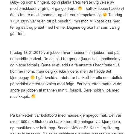
(Aby- og somaliringen), og vi planla årets første utgivelse av
medlemsbladet vi gir ut 4 ganger i året
I katteklubben hadde vi
årets første medlemsmøte, og det var kjempekoselig
Torsdag
17.01.2019 var vi en tur på besøk til min mor. Vi koste oss med
te, og satt og pratet med henne. Dagene og uka har som vanlig
gått fort.
Fredag 18.01.2019 var jobben hvor mannen min jobber med på
en bedriftsfestival. De deltok i tre grener (kanonball, landhockey
og hjørne fotball). Dette er et ledd i å få ansatte i bedriftene til å
komme i form, men de gikk ikke videre, men de hadde det
kjempegøy
I går kveld var det stor bankett for alle som deltok
på bedrifstidrettsfestivalen med følge. Før banketten møtte vi de
andre på jobben til mannen min til forspill. Dere holdt vi på med
musikkquiz
På banketten var koldtbord med masse kjempegod mat. Det var
over 1000 stk tilstede på banketten. Stemningen var kjempebra,
og musikken var helt topp. Bandet “Jävlar På Kärlek” spilte, og
de var kjempebra. De spilte publikumsvennlige sanger, og det var