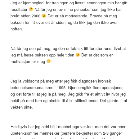
Jeg er kjempeglad, for treningen og livsstilsendringen min har gitt
resultater
Nå får jeg en av mine penbuker som jeg ikke har
brukt siden 2008
Det er så motiverende. Prøvde på meg
buksen for litt over ett år siden, og da fikk jeg den ikke over
hoften.
Nå får jeg den på meg, og den er faktisk litt for stor rundt livet at
jeg må heise buksen opp hele tiden
Det er det som er
motivasjon for meg
Jeg la voldsomt på meg etter jeg fikk diagnosen kronisk
betennelsesreumatisme i 1995. Gjennomgikk flere operasjoner,
og det førte til at jeg la på meg. Jeg gikk fra et aktivt liv hvor jeg
holdt på med turn og airobic til å bli stillesittende. Det gjorde til at
vekten økte.
Heldigvis har jeg aldri blitt mobbet pga vekten, men det var noen
ubetenksomme mennesker (perifere bekjente) som 2-3 ganger