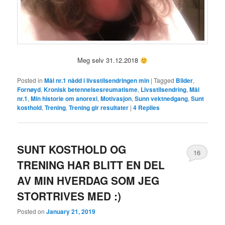
Meg selv 31.12.2018
Posted in
Mål nr.1 nådd i livsstilsendringen min
|
Tagged
Bilder
,
Fornøyd
,
Kronisk betennelsesreumatisme
,
Livsstilsendring
,
Mål
nr.1
,
Min historie om anorexi
,
Motivasjon
,
Sunn vektnedgang
,
Sunt
kosthold
,
Trening
,
Trening gir resultater
|
4
Replies
SUNT KOSTHOLD OG
16
TRENING HAR BLITT EN DEL
AV MIN HVERDAG SOM JEG
STORTRIVES MED :)
Posted on
January 21, 2019