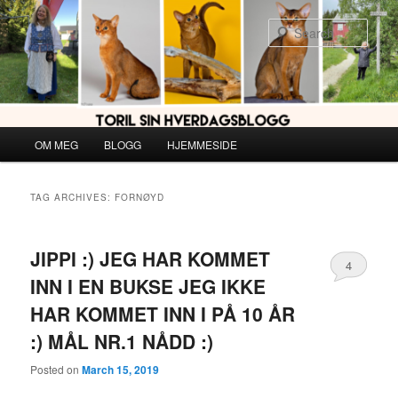
Skip
Skip
to
to
Sear
primary
secondary
content
content
Main
OM MEG
BLOGG
HJEMMESIDE
menu
TAG ARCHIVES:
FORNØYD
JIPPI :) JEG HAR KOMMET
4
INN I EN BUKSE JEG IKKE
HAR KOMMET INN I PÅ 10 ÅR
:) MÅL NR.1 NÅDD :)
Posted on
March 15, 2019