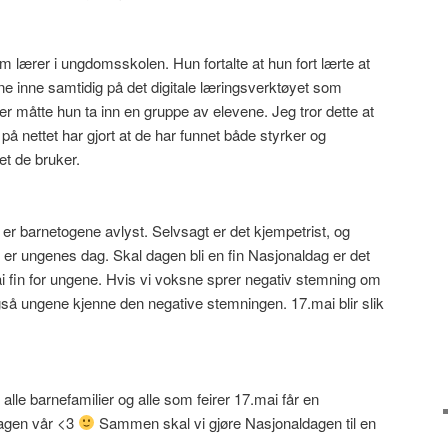
lærer i ungdomsskolen. Hun fortalte at hun fort lærte at
vene inne samtidig på det digitale læringsverktøyet som
der måtte hun ta inn en gruppe av elevene. Jeg tror dette at
å nettet har gjort at de har funnet både styrker og
t de bruker.
 er barnetogene avlyst. Selvsagt er det kjempetrist, og
 er ungenes dag. Skal dagen bli en fin Nasjonaldag er det
 fin for ungene. Hvis vi voksne sprer negativ stemning om
l også ungene kjenne den negative stemningen. 17.mai blir slik
 alle barnefamilier og alle som feirer 17.mai får en
dagen vår <3
Sammen skal vi gjøre Nasjonaldagen til en