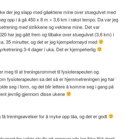
bake der jeg slapp med gåøktene mine over stuegulvet med
eg opp i å gå 450 x 8 m = 3,6 km i rakst tempo. Da var jeg
yrketrening med strikkene og vektene mine. Det var
20 har jeg gått frem og tilbake over stuegulvet (3,6 km) i
ca. 35 minutter, og det er jeg kjempefornøyd med
styrketrening 3-4 dager i uka. Det er kjempeherlig
r meg til at treningsrommet til fysioterapeuten og
Som fysioterapeuten sa det så er hjemmetreningen jeg har
holde seg i form, og det blir lettere å komme seg i gang på
rent jevnlig gjennom disse ukene
 å få treningsøvelser for å myke opp tåa, og det er godt
ekymret for vekta skulle gå oppover når jeg ikke fikk trent