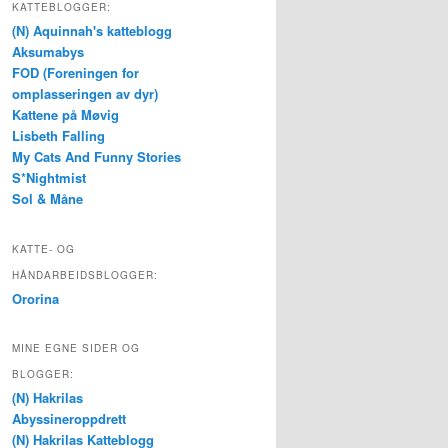
KATTEBLOGGER:
(N) Aquinnah's katteblogg
Aksumabys
FOD (Foreningen for
omplasseringen av dyr)
Kattene på Møvig
Lisbeth Falling
My Cats And Funny Stories
S*Nightmist
Sol & Måne
KATTE- OG
HÅNDARBEIDSBLOGGER:
Ororina
MINE EGNE SIDER OG
BLOGGER:
(N) Hakrilas
Abyssineroppdrett
(N) Hakrilas Katteblogg