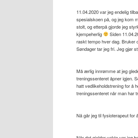
11.04.2020 var jeg endelig til
spesialskoen på, og jeg kom m
stolt, og etterpå gjorde jeg st
kjempeherlig
Siden 11.04.20
raskt tempo hver dag. Bruker 
Søndager tar jeg fri. Jeg gjør 
Må ærlig innrømme at jeg glede
treningssenteret åpner igjen. 
hatt vedlikeholdstrening for å 
treningssenteret når man har t
Nå går jeg til fysioterapeut for
Når det gjelder vekta var jeg b