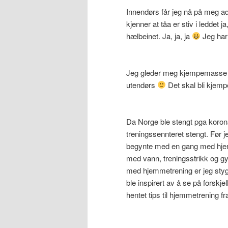
Innendørs får jeg nå på meg ad
kjenner at tåa er stiv i leddet 
hælbeinet. Ja, ja, ja
Jeg har
Jeg gleder meg kjempemasse til 
utendørs
Det skal bli kjemp
Da Norge ble stengt pga koron
treningssennteret stengt. Før je
begynte med en gang med hjemm
med vann, treningsstrikk og 
med hjemmetrening er jeg stygt
ble inspirert av å se på forskj
hentet tips til hjemmetrening f