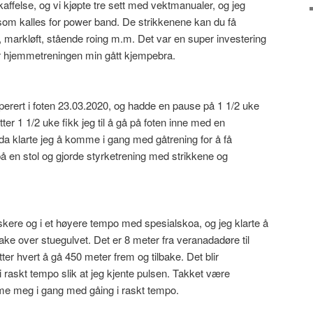
affelse, og vi kjøpte tre sett med vektmanualer, og jeg
k som kalles for power band. De strikkenene kan du få
 markløft, stående roing m.m. Det var en super investering
ar hjemmetreningen min gått kjempebra.
e operert i foten 23.03.2020, og hadde en pause på 1 1/2 uke
ter 1 1/2 uke fikk jeg til å gå på foten inne med en
a klarte jeg å komme i gang med gåtrening for å få
på en stol og gjorde styrketrening med strikkene og
askere og i et høyere tempo med spesialskoa, og jeg klarte å
ake over stuegulvet. Det er 8 meter fra veranadadøre til
tter hvert å gå 450 meter frem og tilbake. Det blir
 raskt tempo slik at jeg kjente pulsen. Takket være
me meg i gang med gåing i raskt tempo.