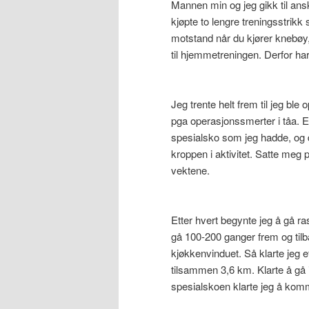
Mannen min og jeg gikk til ansk
kjøpte to lengre treningsstrik
motstand når du kjører knebøy,
til hjemmetreningen. Derfor h
Jeg trente helt frem til jeg bl
pga operasjonssmerter i tåa. Et
spesialsko som jeg hadde, og d
kroppen i aktivitet. Satte meg 
vektene.
Etter hvert begynte jeg å gå r
gå 100-200 ganger frem og tilb
kjøkkenvinduet. Så klarte jeg e
tilsammen 3,6 km. Klarte å gå i
spesialskoen klarte jeg å kom