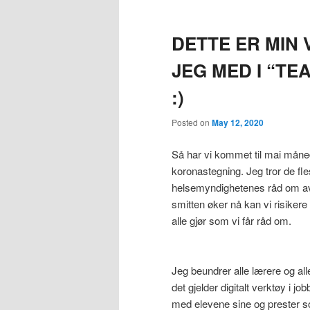
DETTE ER MIN 
JEG MED I “TE
:)
Posted on
May 12, 2020
Så har vi kommet til mai måned, 
koronastegning. Jeg tror de fles
helsemyndighetenes råd om a
smitten øker nå kan vi risikere a
alle gjør som vi får råd om.
Jeg beundrer alle lærere og al
det gjelder digitalt verktøy i
med elevene sine og prester s