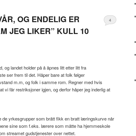
VÅR, OG ENDELIG ER
4
AM JEG LIKER” KULL 10
og landet holder på å åpnes litt etter litt fra
te ser frem til det. Håper bare at folk følger
vstand m.m, og folk i samme rom. Regner med hvis
t vi får restriksjoner igjen, og derfor håper jeg inderlig at
le de yrkesgrupper som brått fikk en bratt læringskurve når
 jobbene sine som f.eks. lærere som måtte ha hjemmeskole
om streamet gudstjenester over nettet.