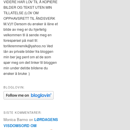
VIDERE HAR LOV TIL Å KOPIERE
BILDER OG TEKST UTEN MIN
TILLATELSE (LOV OM
OPPHAVSRETT TIL ÅNDSVERK
M.V)!!! Dersom du ønsker å låne et
bilde av meg er du hjertelig
velkommen til å sende meg en
forespørsel på mail til:
torilkremmervik@yahoo.no Ved
lån av private bilder fra bloggen
min ber jeg pent om at de som
spør meg om det linker til bloggen
min under det/de bildene du
ønsker å bruke :)
BLOGLOVIN:
SISTE KOMMENTARER:
Monica Barmo
on
LØRDAGENS
VISDOMSORD OM