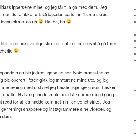
idasslippersene mine, og jeg får til å gå med dem. Jeg
ja, men det er ikke rart. Ortopeden satte inn 4 små skruer i
 ingen skrue løs nå
Ha, ha, ha
å få på meg vanlige sko, og til at jeg får begynt å gå turer
eherlig
apandemien ble jo treningssalen hos fysioterapeuten og
g ble operert i foten gikk jeg trimturene mine ute, og jeg
etrening med utstyret jeg hadde tilgjengelig som flasker
gymmatte. Hvis jeg hadde ventet med å komme meg i gang
 redd for at jeg hadde kommet inn i en vondt sirkel. Jeg
ellige treningssnappere og instagrammere sine videoer, og
ra dem.