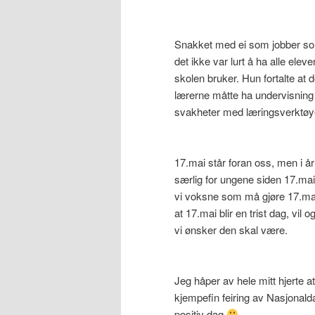
Snakket med ei som jobber som 
det ikke var lurt å ha alle ele
skolen bruker. Hun fortalte at 
lærerne måtte ha undervisning p
svakheter med læringsverktøye
17.mai står foran oss, men i år
særlig for ungene siden 17.mai
vi voksne som må gjøre 17.mai
at 17.mai blir en trist dag, vi
vi ønsker den skal være.
Jeg håper av hele mitt hjerte at
kjempefin feiring av Nasjonal
positiv dag