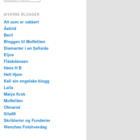
DIVERSE BLOGGER:
Alt som er vakkert
Åshild
Berit
Bloggen til Moffeliten
Diamanter i en fjellside
Eljos
Fläskdansen
Hans H B
Helt Hjem
Kali sin engelske blogg
Laila
Malys Krok
Moffeliten
Ofmariel
Sila69
Skriblerier og Funderier
Wenches Fotohverdag