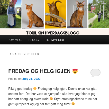
Skip
Skip
to
to
Sear
primary
secondary
content
content
Main
OM MEG
BLOGG
HJEMMESIDE
menu
TAG ARCHIVES:
HELG
FREDAG OG HELG IGJEN
Posted on
July 21, 2023
Riktig god fredag
Fredag og helg igjen. Denne uken har gått
enormt fort. Det har vært ei kjempefin uke hvor jeg føler at jeg
har hatt energi og overskudd
Styrketreningsøktene mine har
gått kjempefint og jeg har fått gått meg turer