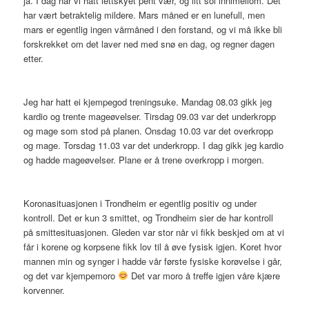
ja. I dag har vi hatt lettskyet pent vær, og litt sol innimellom. Det
har vært betraktelig mildere. Mars måned er en lunefull, men
mars er egentlig ingen vårmåned i den forstand, og vi må ikke bli
forskrekket om det laver ned med snø en dag, og regner dagen
etter.
Jeg har hatt ei kjempegod treningsuke. Mandag 08.03 gikk jeg
kardio og trente mageøvelser. Tirsdag 09.03 var det underkropp
og mage som stod på planen. Onsdag 10.03 var det overkropp
og mage. Torsdag 11.03 var det underkropp. I dag gikk jeg kardio
og hadde mageøvelser. Plane er å trene overkropp i morgen.
Koronasituasjonen i Trondheim er egentlig positiv og under
kontroll. Det er kun 3 smittet, og Trondheim sier de har kontroll
på smittesituasjonen. Gleden var stor når vi fikk beskjed om at vi
får i korene og korpsene fikk lov til å øve fysisk igjen. Koret hvor
mannen min og synger i hadde vår første fysiske korøvelse i går,
og det var kjempemoro
Det var moro å treffe igjen våre kjære
korvenner.