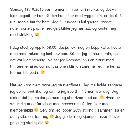
Søndag 18.10.2015 var mannen min på tur i marka, og det var
kjempegodt for ham. Siden han sliter med ryggen sin, er det å tå
tur i marka fint for ham. Jeg fikk ryddet i leiligheten, ryddet i
noter, sortert papirer, redigert bilder jeg har tatt, og koste meg
med strikking
I dag stod jeg opp kl.08.00, dusja, tok meg en kopp kaffe, koste
meg med frokost og leste avisen. Så tok jeg trimturen min, og
det var kjempeherlig. Nå har jeg kommet inn i en rutine med
trimturene mine, og motivasjonen blir jo større når jeg merker at
formen blir bedre
Når jeg kom hjem øvde jeg på tverrfløyta. Jeg må holde sangene
jeg spiller ved like, og da må jeg øve 2 – 4 timer hver dag. Jeg
elsker det jeg holder på med, og stortrives med det
Hvem er
så heldig at de får jobbe med hobbyen sin? Jeg føler meg
kjempeheldig
Selv om jeg jobber 20% stilling tilsammen, så er
det lystbetont for meg
Jeg gleder meg kjempemasse til hver
gang jeg skal spille