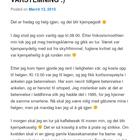
Posted on
March 13, 2015
Det er fredag og helg igjen, og det blir kjempegodt
I dag stod jeg som vanlig opp kl.08.00. Etter frokostsmoothien
min tok jeg på meg treningsklærne og gikk en tur. Været var
kjempenydelig med sol fra skyfrihimmel, fuglene kvitret og det
var kjempeherlig å gå runden min
Etter jeg kom hjem gjorde jeg rent i leiligheten vår, og koste opp
til helgen. Kl.13.00 var jeg til legen, og jeg fikk kortisonsprøyte i
ankelen pga betennelsen. Har som nevnt tidligere betennelse i
ankelen, og er henvist til ortoped. Jeg mistenker selv at det er
betennelse i leddhinna slik jeg hadde det i 1995, for jeg kjenner
de samme smertene. Nå skal jeg være rolig med gåturene mine i
helgen, men på mandag kan jeg ut å gå igjen
I morgen skal jeg en tur på kaffebesøk til moren min, og det blir
kjempekoselig
Det er så koselig å sitte å prate og strikke. Om
kvelden skal vi en gjeng gamle klassekamerater fra barne- og