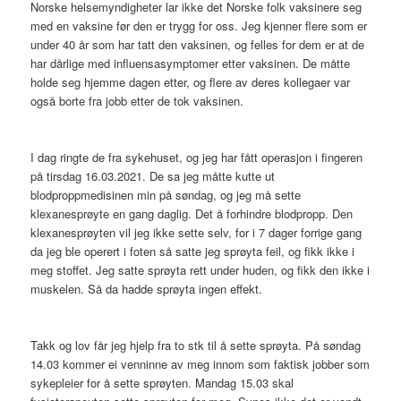
Norske helsemyndigheter lar ikke det Norske folk vaksinere seg
med en vaksine før den er trygg for oss. Jeg kjenner flere som er
under 40 år som har tatt den vaksinen, og felles for dem er at de
har dårlige med influensasymptomer etter vaksinen. De måtte
holde seg hjemme dagen etter, og flere av deres kollegaer var
også borte fra jobb etter de tok vaksinen.
I dag ringte de fra sykehuset, og jeg har fått operasjon i fingeren
på tirsdag 16.03.2021. De sa jeg måtte kutte ut
blodproppmedisinen min på søndag, og jeg må sette
klexanesprøyte en gang daglig. Det å forhindre blodpropp. Den
klexanesprøyten vil jeg ikke sette selv, for i 7 dager forrige gang
da jeg ble operert i foten så satte jeg sprøyta feil, og fikk ikke i
meg stoffet. Jeg satte sprøyta rett under huden, og fikk den ikke i
muskelen. Så da hadde sprøyta ingen effekt.
Takk og lov får jeg hjelp fra to stk til å sette sprøyta. På søndag
14.03 kommer ei venninne av meg innom som faktisk jobber som
sykepleier for å sette sprøyten. Mandag 15.03 skal