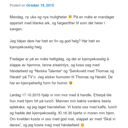
Posted on
October 19, 2015
Mandag, ny uke og nye muligheter
På en måte er mandager
oppstart med blanke ark, og fargestifter til som det heter i
sangen.
Jeg håper dere har hatt en fin og god helg? Har hatt en
kjempekoselig helg.
Fredager er på en måte helligdag, og det er kjempekoselig å
slappe av hjemme, tenne stearinlys, og kose seg med
håndarbeid og “Norske Talenter” og “Seinkveld med Thomas og
Harald” på TV’n. Jeg elsker humoren til Thomas og Harald. De
har en kjempeherlig form for humor
Lørdag 17.10.2015 hjalp vi min mor med å handle. Etterpå ble
hun med hjem hit på lunch. Mannen min bakte verdens beste
eplekake, og jeg laget havrelefser. Vi koste oss med kaffe, lunch
og hadde det kjempekoselig. Kl.16.30 kjørte vi moren min hjem.
Om kvelden koste vi oss med god mat, slappet av med “Skal vi
danse”, og jeg koste meg med håndarbeid