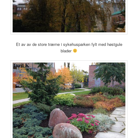
Et av av de store trærne i sykehusparken fylt med høstgule
blader