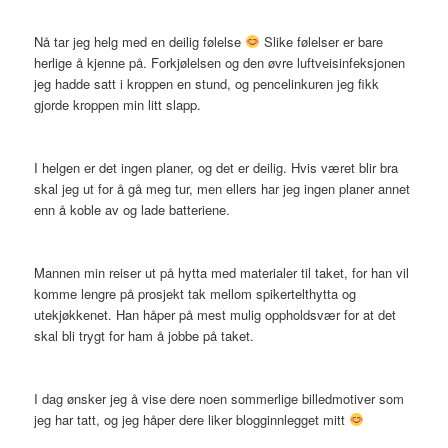
Nå tar jeg helg med en deilig følelse
Slike følelser er bare
herlige å kjenne på. Forkjølelsen og den øvre luftveisinfeksjonen
jeg hadde satt i kroppen en stund, og pencelinkuren jeg fikk
gjorde kroppen min litt slapp.
I helgen er det ingen planer, og det er deilig. Hvis været blir bra
skal jeg ut for å gå meg tur, men ellers har jeg ingen planer annet
enn å koble av og lade batteriene.
Mannen min reiser ut på hytta med materialer til taket, for han vil
komme lengre på prosjekt tak mellom spikertelthytta og
utekjøkkenet. Han håper på mest mulig oppholdsvær for at det
skal bli trygt for ham å jobbe på taket.
I dag ønsker jeg å vise dere noen sommerlige billedmotiver som
jeg har tatt, og jeg håper dere liker blogginnlegget mitt