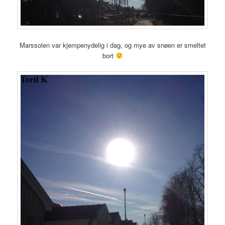
Marssolen var kjempenydelig i dag, og mye av snøen er smeltet
bort