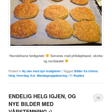
Havrelefsene ferdigstekt
Serveres med philidephiaost, skinke
og rucolasalat
Posted in
Ny uke med nye muligheter
|
Tagged
Bilder fra trimtur
,
Helg
,
Hverdag
,
Kor
,
Mandagsoppdatering
|
11
Replies
ENDELIG HELG IGJEN, OG
13
NYE BILDER MED
VÅRSTEMNING :)