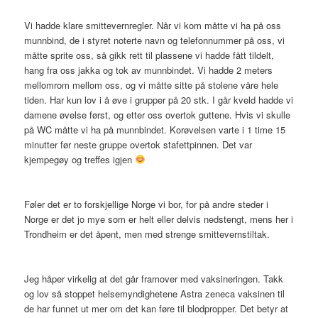
Vi hadde klare smittevernregler. Når vi kom måtte vi ha på oss
munnbind, de i styret noterte navn og telefonnummer på oss, vi
måtte sprite oss, så gikk rett til plassene vi hadde fått tildelt,
hang fra oss jakka og tok av munnbindet. Vi hadde 2 meters
mellomrom mellom oss, og vi måtte sitte på stolene våre hele
tiden. Har kun lov i å øve i grupper på 20 stk. I går kveld hadde vi
damene øvelse først, og etter oss overtok guttene. Hvis vi skulle
på WC måtte vi ha på munnbindet. Korøvelsen varte i 1 time 15
minutter før neste gruppe overtok stafettpinnen. Det var
kjempegøy og treffes igjen
Føler det er to forskjellige Norge vi bor, for på andre steder i
Norge er det jo mye som er helt eller delvis nedstengt, mens her i
Trondheim er det åpent, men med strenge smittevernstiltak.
Jeg håper virkelig at det går framover med vaksineringen. Takk
og lov så stoppet helsemyndighetene Astra zeneca vaksinen til
de har funnet ut mer om det kan føre til blodpropper. Det betyr at