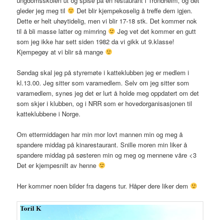
ungdomsskolen ut og spise på en restaurant i Trondheim, og det
gleder jeg meg til
Det blir kjempekoselig å treffe dem igjen.
Dette er helt uhøytidelig, men vi blir 17-18 stk. Det kommer nok
til å bli masse latter og mimring
Jeg vet det kommer en gutt
som jeg ikke har sett siden 1982 da vi gikk ut 9.klasse!
Kjempegøy at vi blir så mange
Søndag skal jeg på styremøte i katteklubben jeg er medlem i
kl.13.00. Jeg sitter som varamedlem. Selv om jeg sitter som
varamedlem, synes jeg det er lurt å holde meg oppdatert om det
som skjer i klubben, og i NRR som er hovedorganisasjonen til
katteklubbene i Norge.
Om ettermiddagen har min mor lovt mannen min og meg å
spandere middag på kinarestaurant. Snille moren min liker å
spandere middag på søsteren min og meg og mennene våre <3
Det er kjempesnilt av henne
Her kommer noen bilder fra dagens tur. Håper dere liker dem