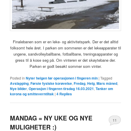
Finalebanen som er en leke- og aktivitetspark. Der er det alltid
folksomt hele året. I parken om sommeren er det lekeapparater til
ungene, sandvolleyballbane, fotballbane, treningsapparater og
gress til å kose seg på. Om vinteren er det skøytebane der.
Parken er godt besøkt sommer som vinter.
Posted in
Nyter helgen før operasjonen i fingeren min
|
Tagged
Avslapping
,
Første fysiske korøvelse
,
Fredag
,
Helg
,
Mars måned
,
Nye bilder
,
Operasjon i fingeren tirsdag 16.03.2021
,
Tanker om
korona og smitteverntiltak
|
4
Replies
MANDAG = NY UKE OG NYE
11
MULIGHETER :)