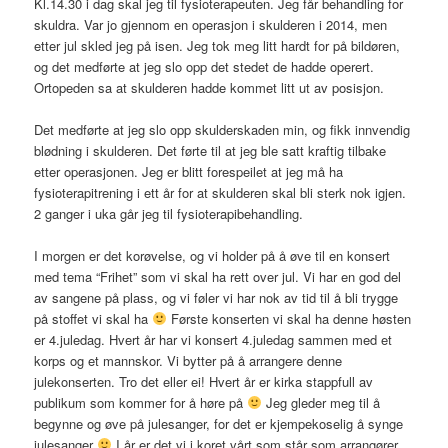
Kl.14.30 i dag skal jeg til fysioterapeuten. Jeg får behandling for
skuldra. Var jo gjennom en operasjon i skulderen i 2014, men
etter jul skled jeg på isen. Jeg tok meg litt hardt for på bildøren,
og det medførte at jeg slo opp det stedet de hadde operert.
Ortopeden sa at skulderen hadde kommet litt ut av posisjon.
Det medførte at jeg slo opp skulderskaden min, og fikk innvendig
blødning i skulderen. Det førte til at jeg ble satt kraftig tilbake
etter operasjonen. Jeg er blitt forespeilet at jeg må ha
fysioterapitrening i ett år for at skulderen skal bli sterk nok igjen.
2 ganger i uka går jeg til fysioterapibehandling.
I morgen er det korøvelse, og vi holder på å øve til en konsert
med tema “Frihet” som vi skal ha rett over jul. Vi har en god del
av sangene på plass, og vi føler vi har nok av tid til å bli trygge
på stoffet vi skal ha
Første konserten vi skal ha denne høsten
er 4.juledag. Hvert år har vi konsert 4.juledag sammen med et
korps og et mannskor. Vi bytter på å arrangere denne
julekonserten. Tro det eller ei! Hvert år er kirka stappfull av
publikum som kommer for å høre på
Jeg gleder meg til å
begynne og øve på julesanger, for det er kjempekoselig å synge
julesanger
I år er det vi i koret vårt som står som arrangører