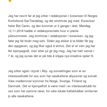
Jeg har nevnt før at jeg sitter i redaksjonen i koravisen til Norges
Korforbund Sør-Trøndelag, og det stortrives jeg med. Koravisen
heter Bel Canto, og den kommer ut 3 ganger i året. Mandag
12.11.2018 hadde vi redaksjonsmøte hvor vi planla
julenummeret. Jeg stortrives i redaksjonen i koravisen, og jeg
føler jeg får brukt meg selv. Siden jeg elsker å ta bilder får jeg
den oppgaven, og jeg liker også å skrive. Det er et verv jeg har
likt kjempegodt, men etter jul gir jeg meg. Jeg har hatt vervet i
7 år, og jeg synes det er på tide å slippe nye kreative sjeler til.
Jeg sitter også i styret i Aby- og somaliringen som er en
interesseklubb for oss som har rasekattene abyssiner og somali.
Våre medlemmer kommer fra Norge, Sverige, Finland og
Danmark. Det er kjempeflott å være med i en interesseklubb for
oss som har samme raser, for våre lokale katteklubber omfavner
jo alle rasekattene.