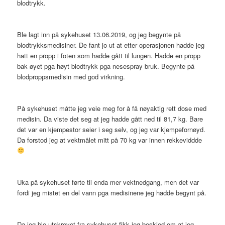
blodtrykk.
Ble lagt inn på sykehuset 13.06.2019, og jeg begynte på
blodtrykksmedisiner. De fant jo ut at etter operasjonen hadde jeg
hatt en propp i foten som hadde gått til lungen. Hadde en propp
bak øyet pga høyt blodtrykk pga nesespray bruk. Begynte på
blodproppsmedisin med god virkning.
På sykehuset måtte jeg veie meg for å få nøyaktig rett dose med
medisin. Da viste det seg at jeg hadde gått ned til 81,7 kg. Bare
det var en kjempestor seier i seg selv, og jeg var kjempefornøyd.
Da forstod jeg at vektmålet mitt på 70 kg var innen rekkeviddde
Uka på sykehuset førte til enda mer vektnedgang, men det var
fordi jeg mistet en del vann pga medisinene jeg hadde begynt på.
Da jeg ble utskrevet fra sykehuset fikk jeg beskjed om at jeg