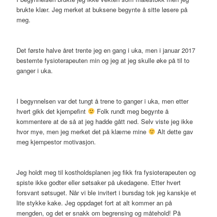
brukte klær. Jeg merket at buksene begynte å sitte løsere på
meg.
Det første halve året trente jeg en gang i uka, men i januar 2017
bestemte fysioterapeuten min og jeg at jeg skulle øke på til to
ganger i uka.
I begynnelsen var det tungt å trene to ganger i uka, men etter
hvert gikk det kjempefint
Folk rundt meg begynte å
kommentere at de så at jeg hadde gått ned. Selv viste jeg ikke
hvor mye, men jeg merket det på klærne mine
Alt dette gav
meg kjempestor motivasjon.
Jeg holdt meg til kostholdsplanen jeg fikk fra fysioterapeuten og
spiste ikke godter eller søtsaker på ukedagene. Etter hvert
forsvant søtsuget. Når vi ble invitert i bursdag tok jeg kanskje et
lite stykke kake. Jeg oppdaget fort at alt kommer an på
mengden, og det er snakk om begrensing og måtehold! På