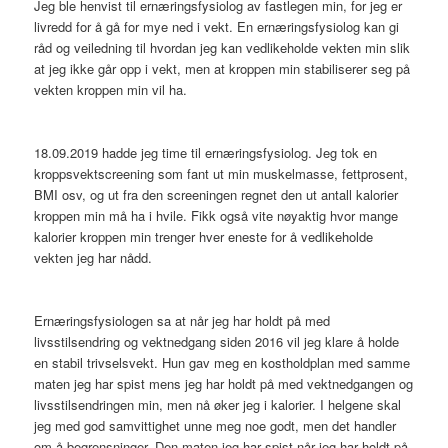
Jeg ble henvist til ernæringsfysiolog av fastlegen min, for jeg er
livredd for å gå for mye ned i vekt. En ernæringsfysiolog kan gi
råd og veiledning til hvordan jeg kan vedlikeholde vekten min slik
at jeg ikke går opp i vekt, men at kroppen min stabiliserer seg på
vekten kroppen min vil ha.
18.09.2019 hadde jeg time til ernæringsfysiolog. Jeg tok en
kroppsvektscreening som fant ut min muskelmasse, fettprosent,
BMI osv, og ut fra den screeningen regnet den ut antall kalorier
kroppen min må ha i hvile. Fikk også vite nøyaktig hvor mange
kalorier kroppen min trenger hver eneste for å vedlikeholde
vekten jeg har nådd.
Ernæringsfysiologen sa at når jeg har holdt på med
livsstilsendring og vektnedgang siden 2016 vil jeg klare å holde
en stabil trivselsvekt. Hun gav meg en kostholdplan med samme
maten jeg har spist mens jeg har holdt på med vektnedgangen og
livsstilsendringen min, men nå øker jeg i kalorier. I helgene skal
jeg med god samvittighet unne meg noe godt, men det handler
om å begrensninger. Den maten jeg har spist når jeg har holdt på