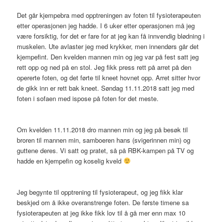
Det går kjempebra med opptreningen av foten til fysioterapeuten
etter operasjonen jeg hadde. I 6 uker etter operasjonen må jeg
være forsiktig, for det er fare for at jeg kan få innvendig blødning i
muskelen. Ute avlaster jeg med krykker, men innendørs går det
kjempefint. Den kvelden mannen min og jeg var på fest satt jeg
rett opp og ned på en stol. Jeg fikk press rett på arret på den
opererte foten, og det førte til kneet hovnet opp. Arret sitter hvor
de gikk inn er rett bak kneet. Søndag 11.11.2018 satt jeg med
foten i sofaen med ispose på foten for det meste.
Om kvelden 11.11.2018 dro mannen min og jeg på besøk til
broren til mannen min, samboeren hans (svigerinnen min) og
guttene deres. Vi satt og pratet, så på RBK-kampen på TV og
hadde en kjempefin og koselig kveld
Jeg begynte til opptrening til fysioterapeut, og jeg fikk klar
beskjed om å ikke overanstrenge foten. De første timene sa
fysioterapeuten at jeg ikke fikk lov til å gå mer enn max 10