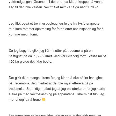
vektnedgangen. Grunnen til det er at da klarer kroppen å venne
seg til den nye vekten. Vektmålet mitt var å gå ned til 70 kg!
Jeg fikk også et treningsopplegg jeg fulgte fra fysioterapeuten
min som rommet opptrening for foten etter operasjonen og for å
komme meg i form.
Da jeg begynte gikk jeg i 2 minutter på tredemølla på en
hastighet på ca. 1,5 – 2 km/t. Jeg var i elendig form. Vekta mi på
120 kg gjorde det ikke bedre.
Det gikk ikke mange ukene før jeg klarte å øke på litt hastighet
på tredemølla. Jeg merket at det ble mye lettere å gå på
tredemølla. Samtidig merket jeg at jeg ble sterkere, for jeg klarte
å øke på med vektbelastning på apparatene. Ikke minst fikk jeg
mer energi av å trene
I begynnelsen brukte jeg ikke vekten som målestokk men jeg