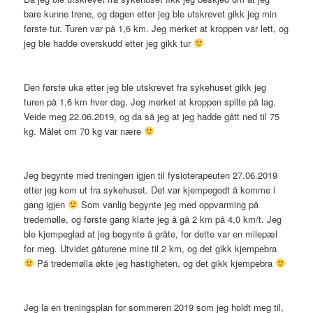
bare kunne trene, og dagen etter jeg ble utskrevet gikk jeg min
første tur. Turen var på 1,6 km. Jeg merket at kroppen var lett, og
jeg ble hadde overskudd etter jeg gikk tur
Den første uka etter jeg ble utskrevet fra sykehuset gikk jeg
turen på 1,6 km hver dag. Jeg merket at kroppen spilte på lag.
Veide meg 22.06.2019, og da så jeg at jeg hadde gått ned til 75
kg. Målet om 70 kg var nære
Jeg begynte med treningen igjen til fysioterapeuten 27.06.2019
etter jeg kom ut fra sykehuset. Det var kjempegodt å komme i
gang igjen
Som vanlig begynte jeg med oppvarming på
tredemølle, og første gang klarte jeg å gå 2 km på 4,0 km/t. Jeg
ble kjempeglad at jeg begynte å gråte, for dette var en milepæl
for meg. Utvidet gåturene mine til 2 km, og det gikk kjempebra
På tredemølla økte jeg hastigheten, og det gikk kjempebra
Jeg la en treningsplan for sommeren 2019 som jeg holdt meg til,