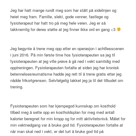
Jeg har hatt mange rundt meg som har stått på sidelinjen og
heiet meg fram. Familie, slekt, gode venner, fastlege og
fysioterapeut har hatt tro på meg hele veien. Jeg er så
takknemlig for deres støtte at jeg finner ikke ord en gang <3
Jeg begynte å trene meg opp etter en operasjon i achillesscenen
i juni 2016. På min første time hos fysioterapeuten sa jeg til
fysioterapeuten at jeg ville prøve å gå ned i vekt samtidig med
opptreningen. Fysioterapeuten fortalte at siden jeg har kronisk
betennelsesreumatisme hadde jeg rett til å trene gratis etter jeg
nådde frikortgrensen. Selvfølgelig takket jeg ja til det tilbudet om
trening.
Fysioterapeuten som har kjempegod kunnskap om kosthold
tilbød meg å sette opp en kostholdsplan for meg med antall
kalorier beregnet for min kropp og for mitt aktivitetsnivå. Målet for
min vektnedgang var å bruke god tid. Fysioterapeuten fortalte at
når man skal ned i vekt, er det lurt å bruke god tid på