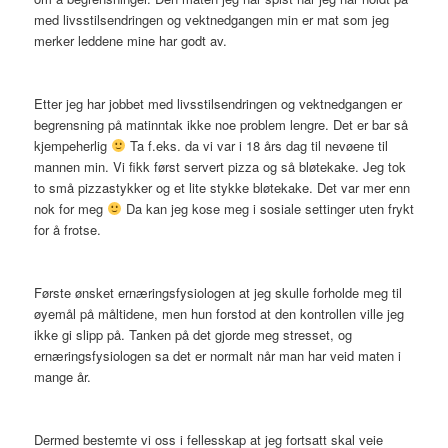
med livsstilsendringen og vektnedgangen min er mat som jeg
merker leddene mine har godt av.
Etter jeg har jobbet med livsstilsendringen og vektnedgangen er
begrensning på matinntak ikke noe problem lengre. Det er bar så
kjempeherlig
Ta f.eks. da vi var i 18 års dag til nevøene til
mannen min. Vi fikk først servert pizza og så bløtekake. Jeg tok
to små pizzastykker og et lite stykke bløtekake. Det var mer enn
nok for meg
Da kan jeg kose meg i sosiale settinger uten frykt
for å frotse.
Første ønsket ernæringsfysiologen at jeg skulle forholde meg til
øyemål på måltidene, men hun forstod at den kontrollen ville jeg
ikke gi slipp på. Tanken på det gjorde meg stresset, og
ernæringsfysiologen sa det er normalt når man har veid maten i
mange år.
Dermed bestemte vi oss i fellesskap at jeg fortsatt skal veie