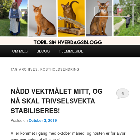
Skip
Skip
to
to
Sear
primary
secondary
content
content
Main
OM MEG
BLOGG
HJEMMESIDE
menu
TAG ARCHIVES:
KOSTHOLDSENDRING
NÅDD VEKTMÅLET MITT, OG
6
NÅ SKAL TRIVSELSVEKTA
STABILISERES!
Posted on
October 3, 2019
Vi er kommet i gang med oktober måned, og høsten er for alvor
over oss enten vi vil eller ei.