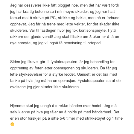
Jeg har dessverre ikke fått blogget noe, men det har vært fordi
jeg har kraftig betennelse i min høyre skulder, og jeg har hatt
forbud mot å skrive på PC, strikke og hekle, men nå er forbudet
opphevet. Jeg får nå trene med lette vekter, for det skader ikke
skulderen. Var til fastlegen hvor jeg tok kortisonsprøyte. Fytti
rakkern det gjorde vondt! Jeg skal tilbake om 3 uker for å få en
nye sprøyte, og jeg vil også få henvisning til ortoped.
Siden jeg likevel går til fysioterapeuten får jeg behandling for
opptrening av foten etter operasjonen og skulderen. Da får jeg
lette styrkeøvelser for å styrke leddet. Uansett er det bra med
tanke på hvis jeg må ha en operasjon. Fysioterapeuten sa at de
øvelsene jeg gjør skader ikke skulderen.
Hjemme skal jeg unngå å strekke hånden over hodet. Jeg må
selv kjenne på hva jeg tåler av å holde på med håndarbeid. Det
er en stor forskjell på å sitte 5-6 timer med strikketøyet og 1 time