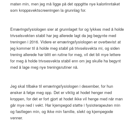
maten min, men jeg må ligge på det oppgitte nye kaloriinntaket
som kroppsvektscreeningen la grunnlag for.
Ernæringsfysiologen sier at grunnlaget for og lykkes med å holde
trivselsvekten stabil har jeg allerede lagt da jeg begynte med
treningen i 2016. Videre er ernæringsfysiologen er overbevist at
jeg kommer til å holde meg stabil på trivselsvekta mi, og siden
trening allerede har blitt en rutine for meg, vil det bli mye lettere
for meg å holde trivsesvekta stabil enn om jeg skulle ha begynt
med å lage meg nye treningsrutiner nå.
Jeg skal tilbake til ernæringsfysiologen i desember, for hun
ønsker å følge meg opp. Det er viktig at hodet henger med
kroppen, for det er fort gjort at hodet ikke vil henge med når man
går mye ned i vekt. Har kjempegod støtte i fysioterapeuten min
og fastlegen min, og ikke min familie, slekt og kjempegode
venner.