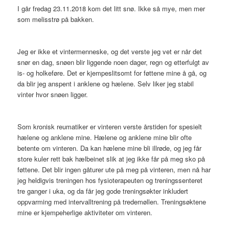
I går fredag 23.11.2018 kom det litt snø. Ikke så mye, men mer
som melisstrø på bakken.
Jeg er ikke et vintermenneske, og det verste jeg vet er når det
snør en dag, snøen blir liggende noen dager, regn og etterfulgt av
is- og holkeføre. Det er kjempeslitsomt for føttene mine å gå, og
da blir jeg anspent i anklene og hælene. Selv liker jeg stabil
vinter hvor snøen ligger.
Som kronisk reumatiker er vinteren verste årstiden for spesielt
hælene og anklene mine. Hælene og anklene mine blir ofte
betente om vinteren. Da kan hælene mine bli illrøde, og jeg får
store kuler rett bak hælbeinet slik at jeg ikke får på meg sko på
føttene. Det blir ingen gåturer ute på meg på vinteren, men nå har
jeg heldigvis treningen hos fysioterapeuten og treningssenteret
tre ganger i uka, og da får jeg gode treningsøkter inkludert
oppvarming med intervalltrening på tredemøllen. Treningsøktene
mine er kjempeherlige aktiviteter om vinteren.