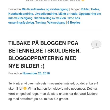
Posted in
Min livsstilsreise og vektnedgang
|
Tagged
Bilder
,
Helse
,
Kostholdsendring
,
Livsstilsendring
,
Målet er nådd
,
Oppdatering om
min vektnedgang
,
Stabilisering av vekten
,
Time hos
ernæringsfysiolog
,
Trening
,
Vektnedgang
|
6
Replies
TILBAKE PÅ BLOGGEN PGA
4
BETENNELSE I SKULDEREN.
BLOGGOPPDATERING MED
NYE BILDER :)
Posted on
November 25, 2018
Tenk nå er vi over halvveis i november måned, og det er bare 4
uker til jul
Vi har hatt en forholdsvis mild november. Det har
vært en god del regn, men de siste ukene har det vært kaldere,
og med nattefrost på ca. minus 4-5 grader.