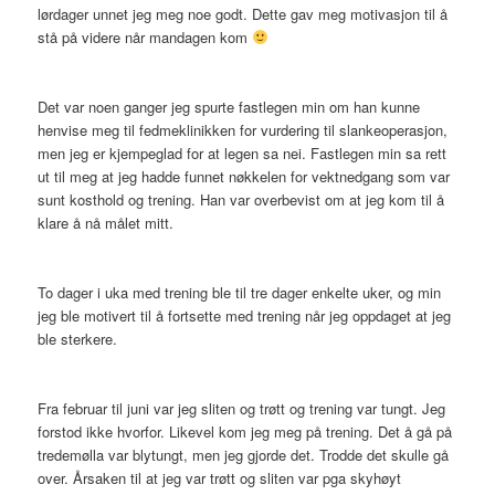
lørdager unnet jeg meg noe godt. Dette gav meg motivasjon til å
stå på videre når mandagen kom
Det var noen ganger jeg spurte fastlegen min om han kunne
henvise meg til fedmeklinikken for vurdering til slankeoperasjon,
men jeg er kjempeglad for at legen sa nei. Fastlegen min sa rett
ut til meg at jeg hadde funnet nøkkelen for vektnedgang som var
sunt kosthold og trening. Han var overbevist om at jeg kom til å
klare å nå målet mitt.
To dager i uka med trening ble til tre dager enkelte uker, og min
jeg ble motivert til å fortsette med trening når jeg oppdaget at jeg
ble sterkere.
Fra februar til juni var jeg sliten og trøtt og trening var tungt. Jeg
forstod ikke hvorfor. Likevel kom jeg meg på trening. Det å gå på
tredemølla var blytungt, men jeg gjorde det. Trodde det skulle gå
over. Årsaken til at jeg var trøtt og sliten var pga skyhøyt