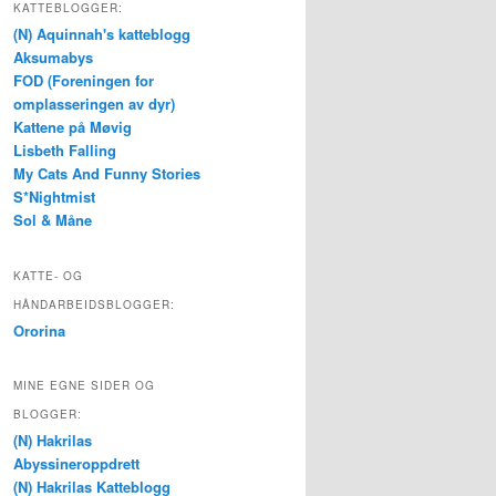
KATTEBLOGGER:
(N) Aquinnah's katteblogg
Aksumabys
FOD (Foreningen for
omplasseringen av dyr)
Kattene på Møvig
Lisbeth Falling
My Cats And Funny Stories
S*Nightmist
Sol & Måne
KATTE- OG
HÅNDARBEIDSBLOGGER:
Ororina
MINE EGNE SIDER OG
BLOGGER:
(N) Hakrilas
Abyssineroppdrett
(N) Hakrilas Katteblogg