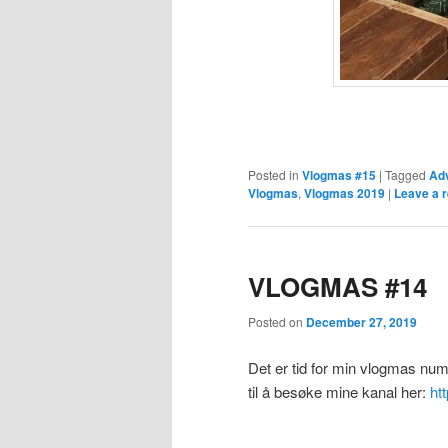
Posted in
Vlogmas #15
|
Tagged
Ad
Vlogmas
,
Vlogmas 2019
|
Leave a r
VLOGMAS #14
Posted on
December 27, 2019
Det er tid for min vlogmas nu
til å besøke mine kanal her:
ht