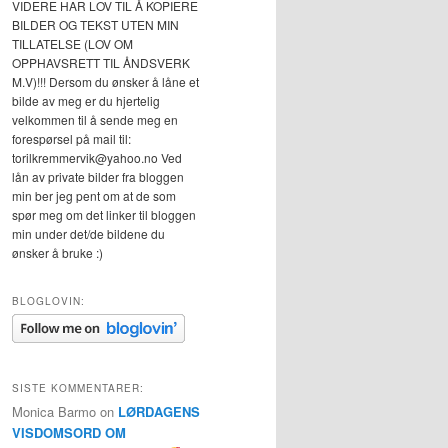
VIDERE HAR LOV TIL Å KOPIERE
BILDER OG TEKST UTEN MIN
TILLATELSE (LOV OM
OPPHAVSRETT TIL ÅNDSVERK
M.V)!!! Dersom du ønsker å låne et
bilde av meg er du hjertelig
velkommen til å sende meg en
forespørsel på mail til:
torilkremmervik@yahoo.no Ved
lån av private bilder fra bloggen
min ber jeg pent om at de som
spør meg om det linker til bloggen
min under det/de bildene du
ønsker å bruke :)
BLOGLOVIN:
SISTE KOMMENTARER:
Monica Barmo
on
LØRDAGENS
VISDOMSORD OM