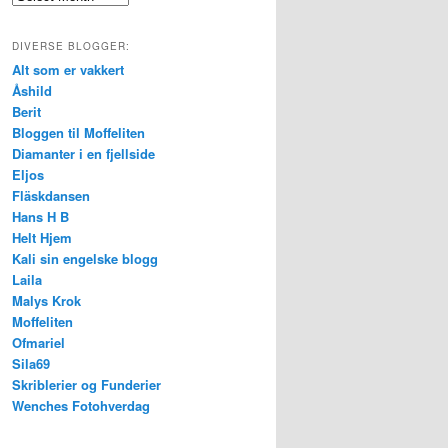
DIVERSE BLOGGER:
Alt som er vakkert
Åshild
Berit
Bloggen til Moffeliten
Diamanter i en fjellside
Eljos
Fläskdansen
Hans H B
Helt Hjem
Kali sin engelske blogg
Laila
Malys Krok
Moffeliten
Ofmariel
Sila69
Skriblerier og Funderier
Wenches Fotohverdag