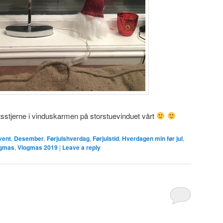
tsstjerne i vinduskarmen på storstuevinduet vårt
vent
,
Desember
,
Førjulshverdag
,
Førjulstid
,
Hverdagen min før jul
,
ogmas
,
Vlogmas 2019
|
Leave a reply