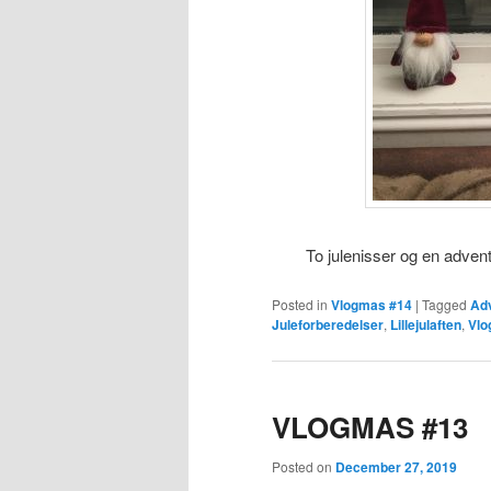
To julenisser og en adven
Posted in
Vlogmas #14
|
Tagged
Ad
Juleforberedelser
,
Lillejulaften
,
Vl
VLOGMAS #13
Posted on
December 27, 2019