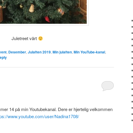
Juletreet vårt
vent
,
Desember
,
Julaften 2019
,
Min julaften
,
Min YouTube-kanal
,
eply
mmer 14 på min Youtubekanal. Dere er hjertelig velkommen
tps://www.youtube.com/user/Nadina1708/