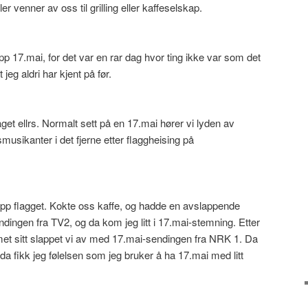
ler venner av oss til grilling eller kaffeselskap.
pp 17.mai, for det var en rar dag hvor ting ikke var som det
jeg aldri har kjent på før.
laget ellrs. Normalt sett på en 17.mai hører vi lyden av
usikanter i det fjerne etter flaggheising på
opp flagget. Kokte oss kaffe, og hadde en avslappende
dingen fra TV2, og da kom jeg litt i 17.mai-stemning. Etter
t sitt slappet vi av med 17.mai-sendingen fra NRK 1. Da
a fikk jeg følelsen som jeg bruker å ha 17.mai med litt