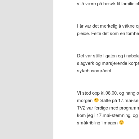
vi å være på besøk til familie el
I år var det merkelig å våkne o
pleide. Følte det som en tomhet 
Det var stille i gaten og i nabo
slagverk og marsjerende korpsm
sykehusområdet.
Vi stod opp kl.08.00, og hang 
morgen
Satte på 17.mai-sen
TV2 var ferdige med programme
kom jeg i 17.mai-stemning, og d
småkribling i magen