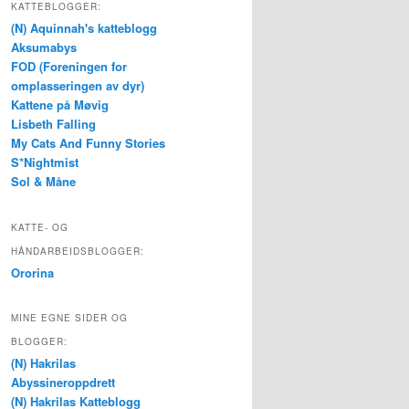
KATTEBLOGGER:
(N) Aquinnah's katteblogg
Aksumabys
FOD (Foreningen for
omplasseringen av dyr)
Kattene på Møvig
Lisbeth Falling
My Cats And Funny Stories
S*Nightmist
Sol & Måne
KATTE- OG
HÅNDARBEIDSBLOGGER:
Ororina
MINE EGNE SIDER OG
BLOGGER:
(N) Hakrilas
Abyssineroppdrett
(N) Hakrilas Katteblogg