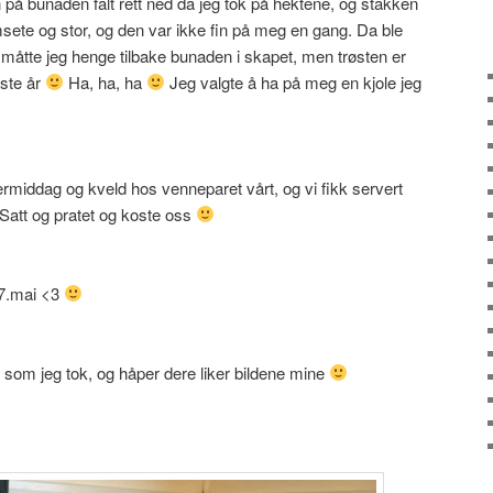
 på bunaden falt rett ned da jeg tok på hektene, og stakken
amsete og stor, og den var ikke fin på meg en gang. Da ble
måtte jeg henge tilbake bunaden i skapet, men trøsten er
este år
Ha, ha, ha
Jeg valgte å ha på meg en kjole jeg
rmiddag og kveld hos venneparet vårt, og vi fikk servert
Satt og pratet og koste oss
17.mai <3
 som jeg tok, og håper dere liker bildene mine