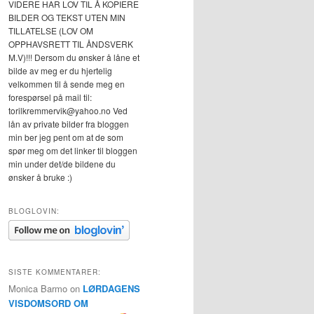
VIDERE HAR LOV TIL Å KOPIERE
BILDER OG TEKST UTEN MIN
TILLATELSE (LOV OM
OPPHAVSRETT TIL ÅNDSVERK
M.V)!!! Dersom du ønsker å låne et
bilde av meg er du hjertelig
velkommen til å sende meg en
forespørsel på mail til:
torilkremmervik@yahoo.no Ved
lån av private bilder fra bloggen
min ber jeg pent om at de som
spør meg om det linker til bloggen
min under det/de bildene du
ønsker å bruke :)
BLOGLOVIN:
SISTE KOMMENTARER:
Monica Barmo
on
LØRDAGENS
VISDOMSORD OM