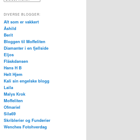
DIVERSE BLOGGER:
Alt som er vakkert
Åshild
Berit
Bloggen til Moffeliten
Diamanter i en fjellside
Eljos
Fläskdansen
Hans H B
Helt Hjem
Kali sin engelske blogg
Laila
Malys Krok
Moffeliten
Ofmariel
Sila69
Skriblerier og Funderier
Wenches Fotohverdag