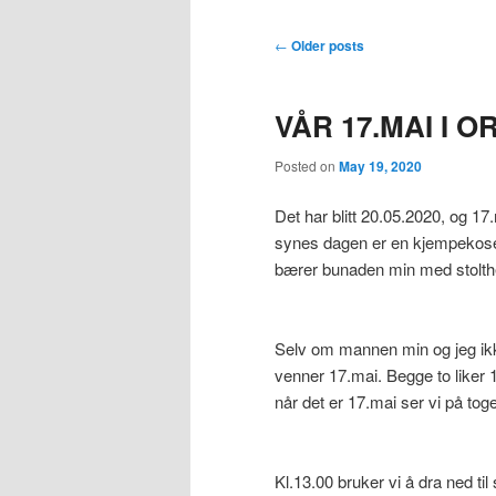
Post
←
Older posts
navigation
VÅR 17.MAI I O
Posted on
May 19, 2020
Det har blitt 20.05.2020, og 17.m
synes dagen er en kjempekosel
bærer bunaden min med stolt
Selv om mannen min og jeg ikk
venner 17.mai. Begge to liker 1
når det er 17.mai ser vi på to
Kl.13.00 bruker vi å dra ned ti