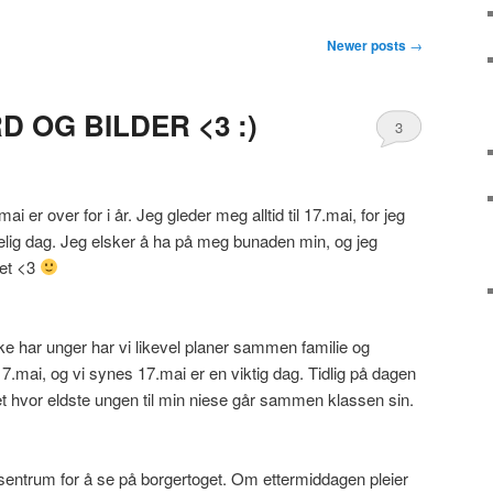
Newer posts
→
RD OG BILDER <3 :)
3
ai er over for i år. Jeg gleder meg alltid til 17.mai, for jeg
ig dag. Jeg elsker å ha på meg bunaden min, og jeg
het <3
e har unger har vi likevel planer sammen familie og
7.mai, og vi synes 17.mai er en viktig dag. Tidlig på dagen
get hvor eldste ungen til min niese går sammen klassen sin.
l sentrum for å se på borgertoget. Om ettermiddagen pleier