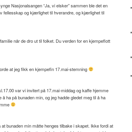
 synge Nasjonalsangen “Ja, vi elsker” sammen ble det en
v fellesskap og kjærlighet til hverandre, og kjærlighet til
milie når de dro ut til folket. Du verden for en kjempeflott
rde at jeg fikk en kjempefin 17.mai-stemning
r kl.17.00 var vi invitert på 17.mai-middag og kaffe hjemme
 å ha på bunaden min, og jeg hadde gledet meg til å ha
glemme
 at bunaden min måtte henges tilbake i skapet. Ikke fordi at