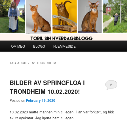
Skip
Skip
to
to
Sear
primary
secondary
content
content
Main
OM MEG
BLOGG
HJEMMESIDE
menu
TAG ARCHIVES:
TRONDHEIM
BILDER AV SPRINGFLOA I
6
TRONDHEIM 10.02.2020!
Posted on
February 19, 2020
10.02.2020 måtte mannen min til legen. Han var forkjølt, og fikk
akutt øyekatar. Jeg kjørte ham til legen.