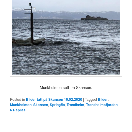
Munkholmen sett fra Skansen.
Posted in
Bilder tatt på Skansen 10.02.2020
|
Tagged
Bilder
,
Munkholmen
,
Skansen
,
Springflo
,
Trondheim
,
Trondheimsfjorden
|
6
Replies